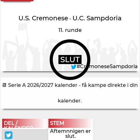
U.S. Cremonese
U.C. Sampdoria
-
11. runde
SLUT
#CremoneseSampdoria
📆 Serie A 2026/2027 kalender - få kampe direkte i din
kalender
.
DEL /
STEM
KALENDER
Aftemnnigen er
slut.