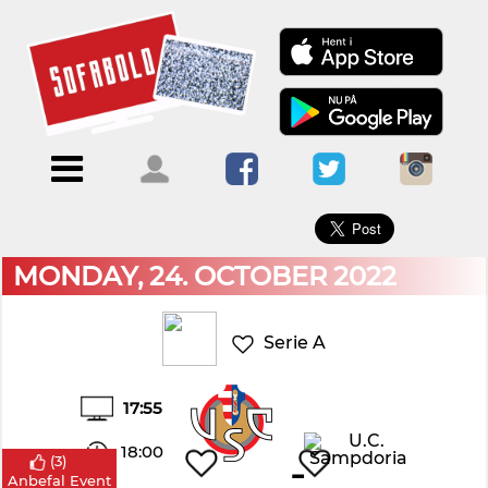
×
Menu
Forside
Kalendere
Om
Blogs
Sofabold
Opret
Kontakt
bruger
MONDAY, 24. OCTOBER 2022
Log
ind
Serie A
17:55
18:00
-
(
3
)
Anbefal Event