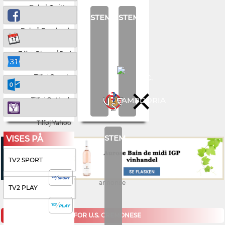
Del på Twitter
STEM
STEM
Del på Facebook
Tilføj iPhone/iPad
Tilføj Google
Tilføj Outlook
Tilføj Yahoo
STEM
VISES PÅ
TV2 SPORT
annonce
TV2 PLAY
KOMMENDE KAMPE FOR U.S. CREMONESE