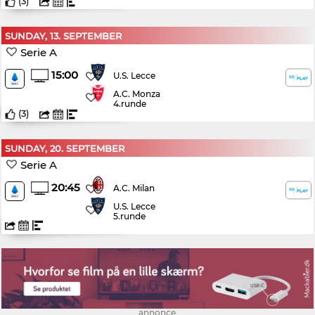
(
3
)
SUNDAY, 13. SEPTEMBER
Serie A
15:00
U.S. Lecce
A.C. Monza
4.runde
(
3
)
SUNDAY, 20. SEPTEMBER
Serie A
20:45
A.C. Milan
U.S. Lecce
5.runde
annonce