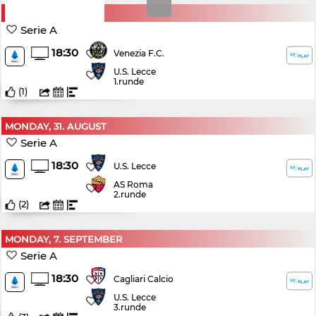
SUNDAY, 23. AUGUST
Serie A
18:30
Venezia F.C.
U.S. Lecce
1.runde
(
1
)
MONDAY, 31. AUGUST
Serie A
18:30
U.S. Lecce
AS Roma
2.runde
(
2
)
MONDAY, 7. SEPTEMBER
Serie A
18:30
Cagliari Calcio
U.S. Lecce
3.runde