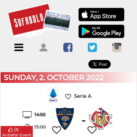
×
Menu
Forside
Kalendere
Om
Blogs
Sofabold
Opret
Kontakt
bruger
SUNDAY, 2. OCTOBER 2022
Log
ind
Serie A
14:55
-
15:00
(
3
)
Anbefal Event