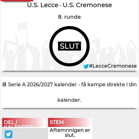
U.S. Lecce
U.S. Cremonese
-
8. runde
SLUT
#LecceCremonese
📆 Serie A 2026/2027 kalender - få kampe direkte i din
kalender
.
DEL /
STEM
KALENDER
Aftemnnigen er
slut.