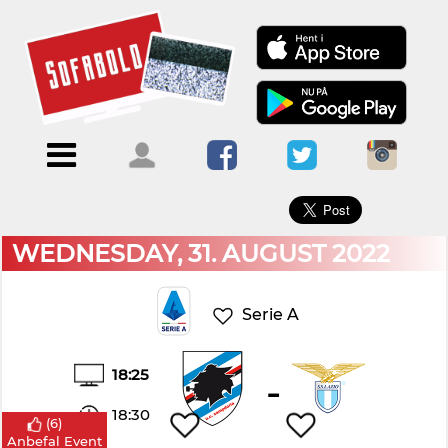
×
Menu
Forside
Kalendere
Om
Blogs
Sofabold
Opret
Kontakt
bruger
WEDNESDAY, 31. AUGUST 2022
Log
ind
Serie A
18:25
-
18:30
(
6
)
Anbefal Event