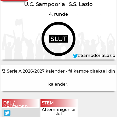
U.C. Sampdoria
S.S. Lazio
-
4. runde
SLUT
#SampdoriaLazio
📆 Serie A 2026/2027 kalender - få kampe direkte i din
kalender
.
DEL /
STEM
KALENDER
Aftemnnigen er
slut.