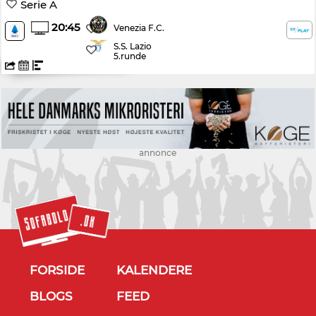
Serie A
20:45
Venezia F.C.
S.S. Lazio
5.runde
annonce
FORSIDE
KALENDERE
BLOGS
FEED