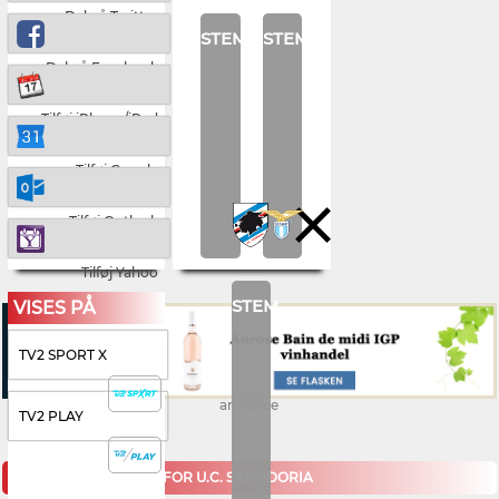
Del på Twitter
STEM
STEM
Del på Facebook
Tilføj iPhone/iPad
Tilføj Google
Tilføj Outlook
Tilføj Yahoo
STEM
VISES PÅ
TV2 SPORT X
annonce
TV2 PLAY
KOMMENDE KAMPE FOR U.C. SAMPDORIA