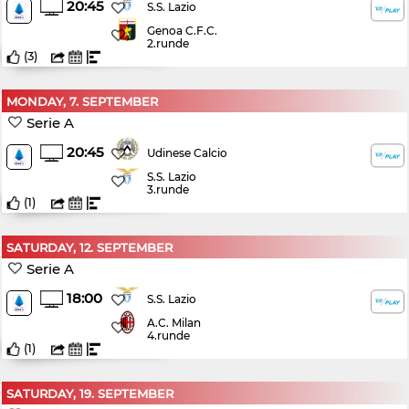
20:45
S.S. Lazio
Genoa C.F.C.
2.runde
(
3
)
MONDAY, 7. SEPTEMBER
Serie A
20:45
Udinese Calcio
S.S. Lazio
3.runde
(
1
)
SATURDAY, 12. SEPTEMBER
Serie A
18:00
S.S. Lazio
A.C. Milan
4.runde
(
1
)
SATURDAY, 19. SEPTEMBER