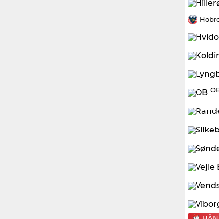
Hobro
OB
HÅN