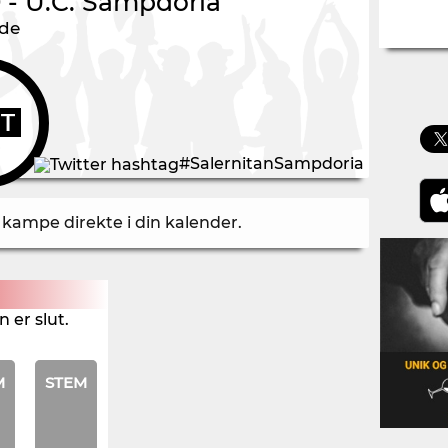
9
-
U.C. Sampdoria
nde
UT
#SalernitanSampdoria
å kampe direkte i din kalender
.
 er slut.
M
STEM