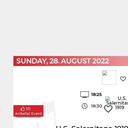
SUNDAY, 28. AUGUST 2022
18:25
18:30
(
2
)
Anbefal Event