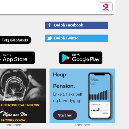
Del på Facebook
Del på Twitter
annonce
annonce