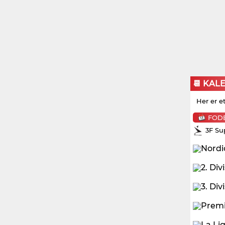
📆 KAL
Her er e
FOD
3F Su