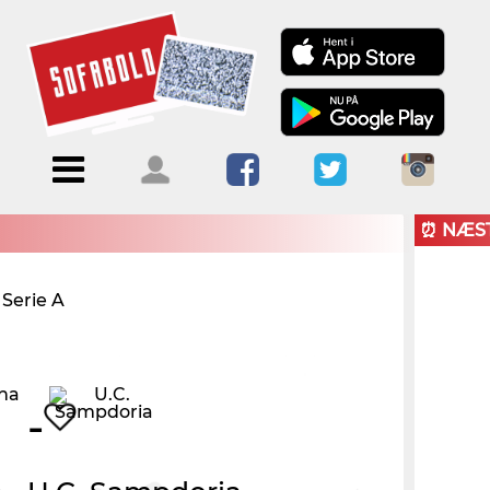
Menu
Forside
Kalendere
Om
Blogs
Sofabold
⏰ NÆS
Opret
Serie A
Kontakt
bruger
Log ind
-