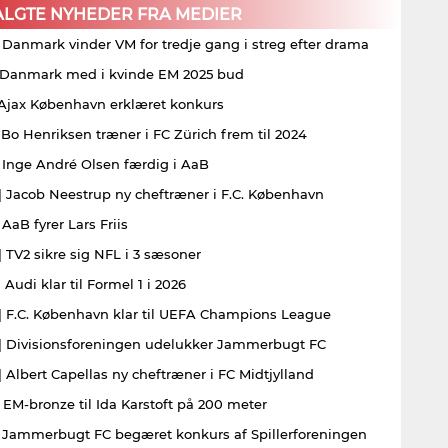
ALGTE NYHEDER FRA MEDIER
| Danmark vinder VM for tredje gang i streg efter drama
| Danmark med i kvinde EM 2025 bud
| Ajax København erklæret konkurs
| Bo Henriksen træner i FC Zürich frem til 2024
| Inge André Olsen færdig i AaB
| Jacob Neestrup ny cheftræner i F.C. København
 AaB fyrer Lars Friis
| TV2 sikre sig NFL i 3 sæsoner
 Audi klar til Formel 1 i 2026
| F.C. København klar til UEFA Champions League
| Divisionsforeningen udelukker Jammerbugt FC
| Albert Capellas ny cheftræner i FC Midtjylland
| EM-bronze til Ida Karstoft på 200 meter
| Jammerbugt FC begæret konkurs af Spillerforeningen