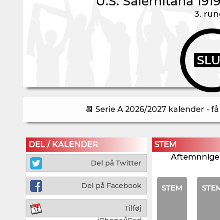
U.S. Salernitana 191
3. ru
SL
📆 Serie A 2026/2027 kalender - f
DEL / KALENDER
STEM
Aftemnnigen
Del på Twitter
Del på Facebook
STEM
STE
Tilføj