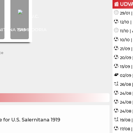
📰 UDV
29/01 
12/10 
11/10 
10/10 
21/09 
ce
20/09 
15/09 |
02/09 
26/08 |
24/08 
24/08 
24/08 
 for U.S. Salernitana 1919
19/08 
17/08 