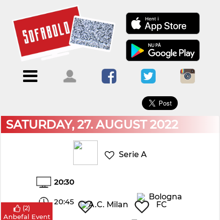
×
Menu
Forside
Kalendere
Om
Blogs
Sofabold
Opret
Kontakt
bruger
SATURDAY, 27. AUGUST 2022
Log
ind
Serie A
20:30
20:45
(
2
)
-
Anbefal Event