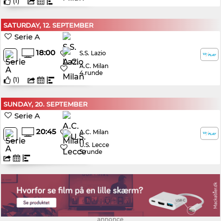
(
1
)
SATURDAY, 12. SEPTEMBER
Serie A
18:00
S.S. Lazio
A.C. Milan
4.runde
(
1
)
SUNDAY, 20. SEPTEMBER
Serie A
20:45
A.C. Milan
U.S. Lecce
5.runde
annonce