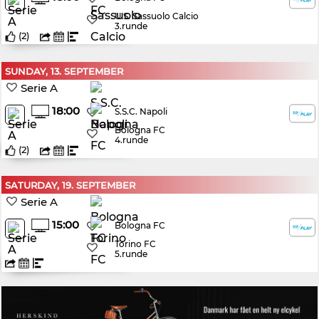
U.S. Sassuolo Calcio
3.runde
(
2
)
SUNDAY, 13. SEPTEMBER
Serie A
18:00
S.S.C. Napoli
Bologna FC
4.runde
(
2
)
SATURDAY, 19. SEPTEMBER
Serie A
15:00
Bologna FC
Torino FC
5.runde