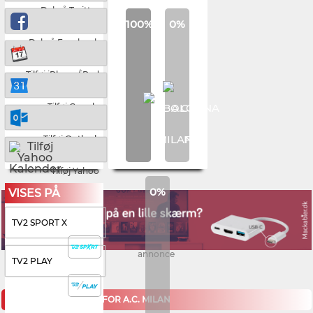
Del på Twitter
100%
0%
Del på Facebook
Tilføj iPhone/iPad
Tilføj Google
Tilføj Outlook
Tilføj Yahoo
0%
VISES PÅ
TV2 SPORT X
annonce
TV2 PLAY
KOMMENDE KAMPE FOR A.C. MILAN