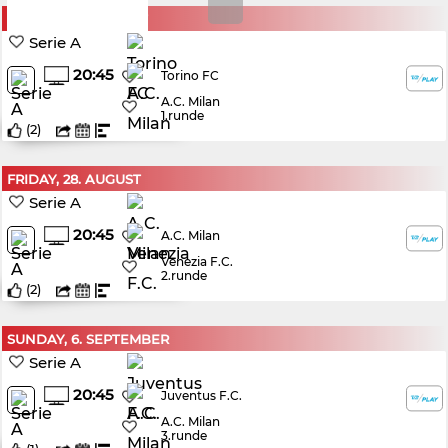
SUNDAY, 23. AUGUST
Serie A
20:45
Torino FC
A.C. Milan
1.runde
(
2
)
FRIDAY, 28. AUGUST
Serie A
20:45
A.C. Milan
Venezia F.C.
2.runde
(
2
)
SUNDAY, 6. SEPTEMBER
Serie A
20:45
Juventus F.C.
A.C. Milan
3.runde