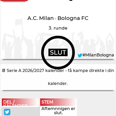
A.C. Milan
Bologna FC
-
3. runde
SLUT
#MilanBologna
📆 Serie A 2026/2027 kalender - få kampe direkte i din
kalender
.
DEL /
STEM
KALENDER
Aftemnnigen er
slut.