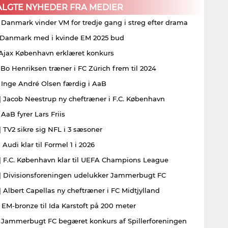
ALGTE NYHEDER FRA MEDIER
| Danmark vinder VM for tredje gang i streg efter drama
| Danmark med i kvinde EM 2025 bud
| Ajax København erklæret konkurs
| Bo Henriksen træner i FC Zürich frem til 2024
| Inge André Olsen færdig i AaB
| Jacob Neestrup ny cheftræner i F.C. København
 AaB fyrer Lars Friis
| TV2 sikre sig NFL i 3 sæsoner
 Audi klar til Formel 1 i 2026
| F.C. København klar til UEFA Champions League
| Divisionsforeningen udelukker Jammerbugt FC
| Albert Capellas ny cheftræner i FC Midtjylland
| EM-bronze til Ida Karstoft på 200 meter
| Jammerbugt FC begæret konkurs af Spillerforeningen