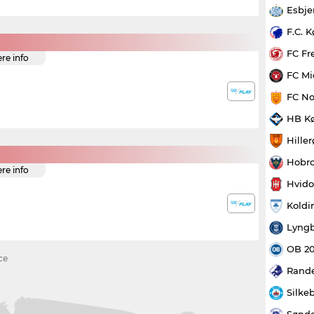
Esbje
F.C. 
FC Fr
ere info
FC Mi
FC No
HB K
Hille
Hobro
ere info
Hvido
Koldi
Lyngb
OB 2
ce
Rande
Silke
Sønde