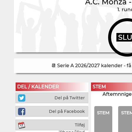
A.C. Monza
1. ru
SL
📆 Serie A 2026/2027 kalender - f
DEL / KALENDER
STEM
Aftemnnigen
Del på Twitter
Del på Facebook
STEM
STE
Tilføj