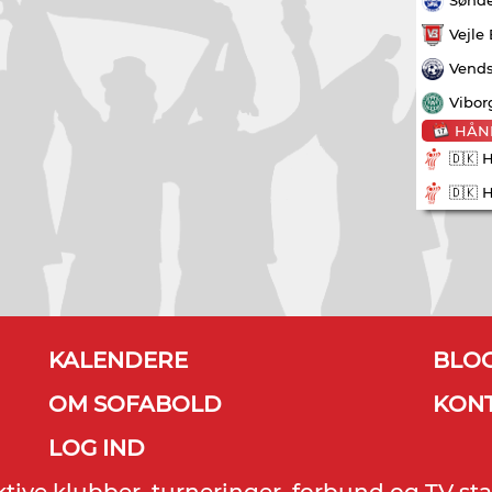
Vejle
Vends
Vibor
HÅN
🇩🇰 
🇩🇰 
KALENDERE
BLO
OM SOFABOLD
KON
LOG IND
ektive klubber, turneringer, forbund og TV sta