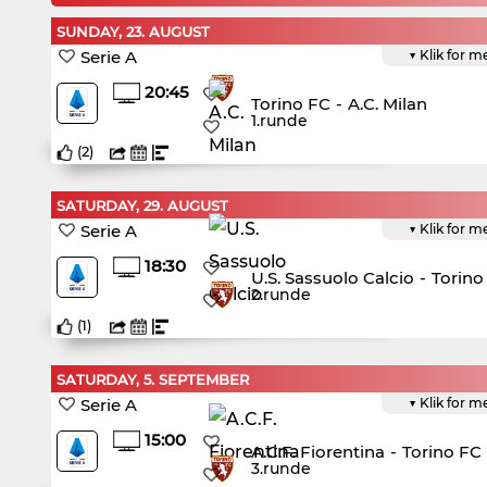
SUNDAY, 23. AUGUST
Serie A
▼ Klik for m
20:45
Torino FC
-
A.C. Milan
1.runde
(
2
)
SATURDAY, 29. AUGUST
Serie A
▼ Klik for m
18:30
U.S. Sassuolo Calcio
-
Torino
2.runde
(
1
)
SATURDAY, 5. SEPTEMBER
Serie A
▼ Klik for m
15:00
A.C.F. Fiorentina
-
Torino FC
3.runde