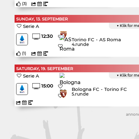
(
3
)
SUNDAY, 13. SEPTEMBER
Serie A
▼ Klik for m
12:30
Torino FC
-
AS Roma
4.runde
(
1
)
SATURDAY, 19. SEPTEMBER
Serie A
▼ Klik for m
15:00
Bologna FC
-
Torino FC
5.runde
annon