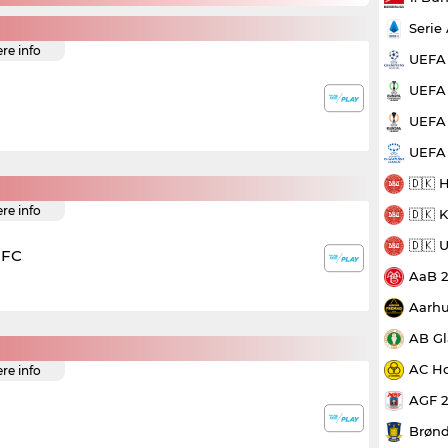
Serie
ere info
UEFA
UEFA 
UEFA 
UEFA
🇩🇰 
ere info
🇩🇰 
🇩🇰 
 FC
AaB 
Aarhu
AB Gl
AC Ho
ere info
AGF 
Brønd