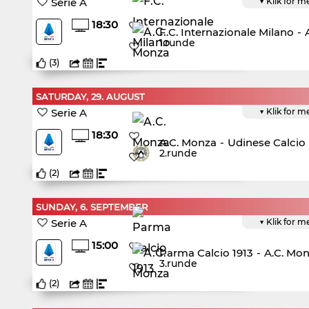
Serie A
▼ Klik for m
18:30
F.C. Internazionale Milano
-
1.runde
(
3
)
SATURDAY, 29. AUGUST
Serie A
▼ Klik for m
18:30
A.C. Monza
-
Udinese Calcio
2.runde
(
2
)
SUNDAY, 6. SEPTEMBER
Serie A
▼ Klik for m
15:00
Parma Calcio 1913
-
A.C. Mo
3.runde
(
2
)