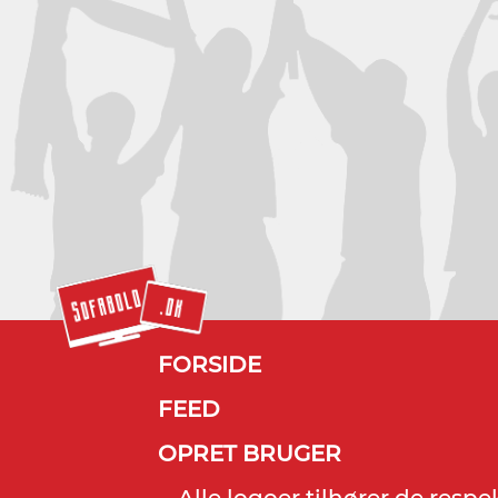
FORSIDE
FEED
OPRET BRUGER
Alle logoer tilhører de resp