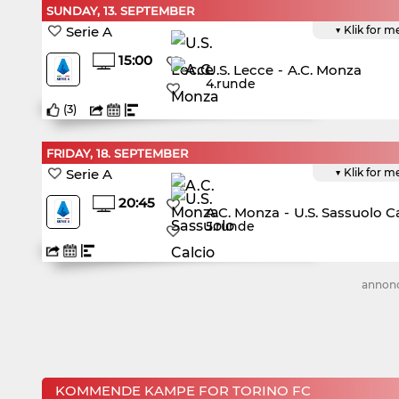
SUNDAY, 13. SEPTEMBER
Serie A
▼ Klik for m
15:00
U.S. Lecce
-
A.C. Monza
4.runde
(
3
)
FRIDAY, 18. SEPTEMBER
Serie A
▼ Klik for m
20:45
A.C. Monza
-
U.S. Sassuolo C
5.runde
annon
KOMMENDE KAMPE FOR TORINO FC