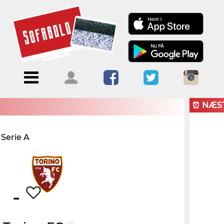
Menu
Forside
Kalendere
Om
Blogs
Sofabold
⏰ NÆS
Opret
Serie A
Kontakt
bruger
Log ind
-