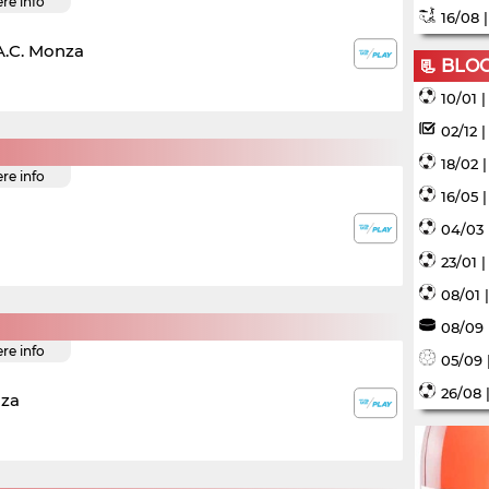
ere info
16/08 
A.C. Monza
📃 BLO
10/01 
02/12 
18/02 
ere info
16/05 
04/03 
23/01 
08/01 
08/09 
ere info
05/09 
26/08 
nza