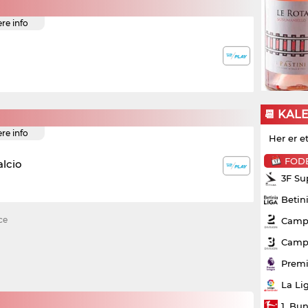
ere info
📆 KAL
ere info
Her er e
FOD
alcio
3F Su
Betin
ce
Campo
Campo
Premi
La Li
1. Bu