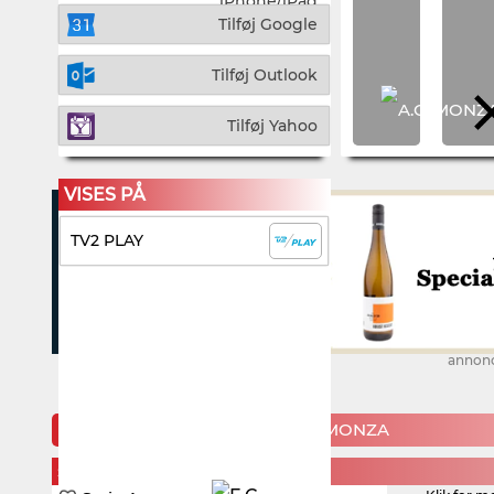
iPhone/iPad
Tilføj Google
Tilføj Outlook
Tilføj Yahoo
VISES PÅ
TV2 PLAY
annon
KOMMENDE KAMPE FOR A.C. MONZA
SATURDAY, 22. AUGUST