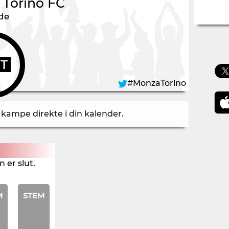
-
Torino FC
nde
UT
#MonzaTorino
å kampe direkte i din kalender
.
 er slut.
M
STEM