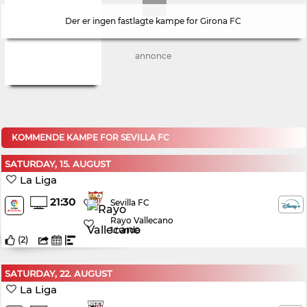
Der er ingen fastlagte kampe for Girona FC
annonce
KOMMENDE KAMPE FOR SEVILLA FC
SATURDAY, 15. AUGUST
La Liga
21:30
Sevilla FC
Rayo Vallecano
1.runde
(
2
)
SATURDAY, 22. AUGUST
La Liga