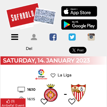
×
Menu
Forside
Kalendere
Om
Blogs
Sofabold
Del
Opret
Kontakt
bruger
SATURDAY, 14. JANUARY 2023
Log
ind
La Liga
16:10
-
16:15
(
3
)
Anbefal Event