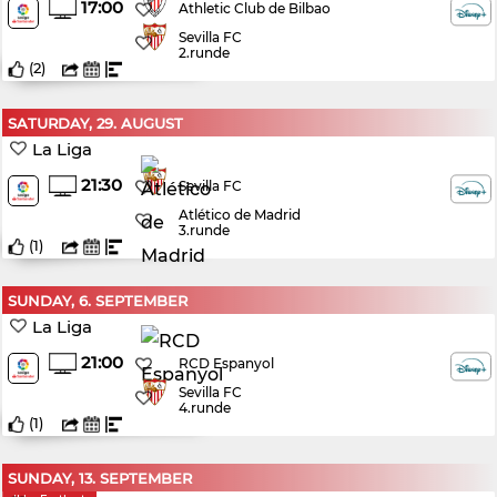
17:00
Athletic Club de Bilbao
Sevilla FC
2.runde
(
2
)
SATURDAY, 29. AUGUST
La Liga
21:30
Sevilla FC
Atlético de Madrid
3.runde
(
1
)
SUNDAY, 6. SEPTEMBER
La Liga
21:00
RCD Espanyol
Sevilla FC
4.runde
(
1
)
SUNDAY, 13. SEPTEMBER