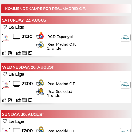
KOMMENDE KAMPE FOR REAL MADRID C.F.
SATURDAY, 22. AUGUST
La Liga
21:30
RCD Espanyol
Real Madrid C.F.
2.runde
(
3
)
WEDNESDAY, 26. AUGUST
La Liga
21:00
Real Madrid C.F.
Real Sociedad
1.runde
(
2
)
SUNDAY, 30. AUGUST
La Liga
17:00
Real Madrid C.F.