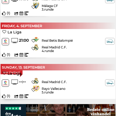
Málaga CF
3.runde
(
1
)
FRIDAY, 4. SEPTEMBER
La Liga
21:00
Real Betis Balompié
Real Madrid C.F.
4.runde
(
1
)
SUNDAY, 13. SEPTEMBER
Ikke Fastlagt
La Liga
--:--
Real Madrid C.F.
Rayo Vallecano
5.runde
(
1
)