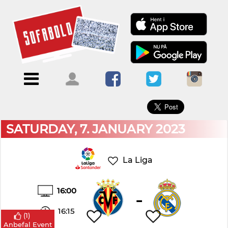
×
Menu
Forside
Kalendere
Om
Blogs
Sofabold
Opret
Kontakt
bruger
SATURDAY, 7. JANUARY 2023
Log
ind
La Liga
16:00
-
16:15
(
1
)
Anbefal Event