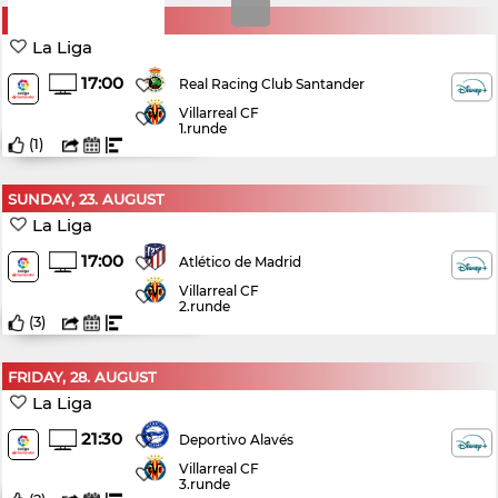
SUNDAY, 16. AUGUST
La Liga
17:00
Real Racing Club Santander
Villarreal CF
1.runde
(
1
)
SUNDAY, 23. AUGUST
La Liga
17:00
Atlético de Madrid
Villarreal CF
2.runde
(
3
)
FRIDAY, 28. AUGUST
La Liga
21:30
Deportivo Alavés
Villarreal CF
3.runde