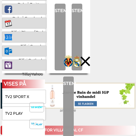
Del på Twitter
STEM
STEM
Del på Facebook
Tilføj iPhone/iPad
Tilføj Google
Tilføj Outlook
Tilføj Yahoo
STEM
VISES PÅ
TV2 SPORT X
annonce
TV2 PLAY
KOMMENDE KAMPE FOR VILLARREAL CF