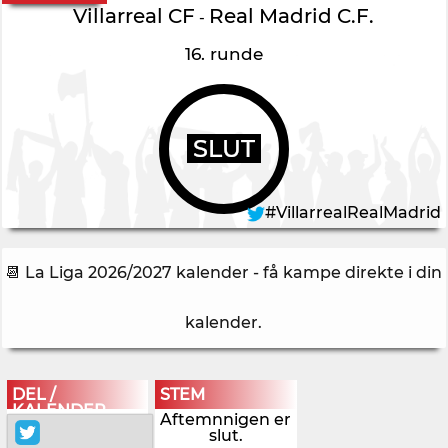
Villarreal CF
Real Madrid C.F.
-
16. runde
SLUT
#VillarrealRealMadrid
📆 La Liga 2026/2027 kalender - få kampe direkte i din
kalender
.
DEL /
STEM
KALENDER
Aftemnnigen er
slut.