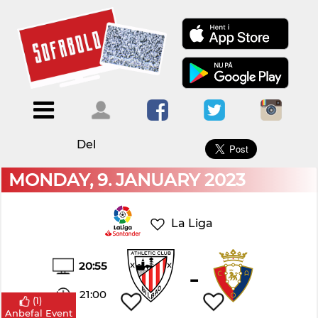
×
Menu
Forside
Kalendere
Om
Blogs
Sofabold
Del
Opret
Kontakt
bruger
MONDAY, 9. JANUARY 2023
Log
ind
La Liga
20:55
-
21:00
(
1
)
Anbefal Event