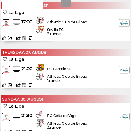
SATURDAY, 22. AUGUST
La Liga
17:00
Athletic Club de Bilbao
Sevilla FC
2.runde
(
2
)
THURSDAY, 27. AUGUST
La Liga
21:00
FC Barcelona
Athletic Club de Bilbao
1.runde
(
3
)
SUNDAY, 30. AUGUST
La Liga
21:30
RC Celta de Vigo
Athletic Club de Bilbao
3.runde