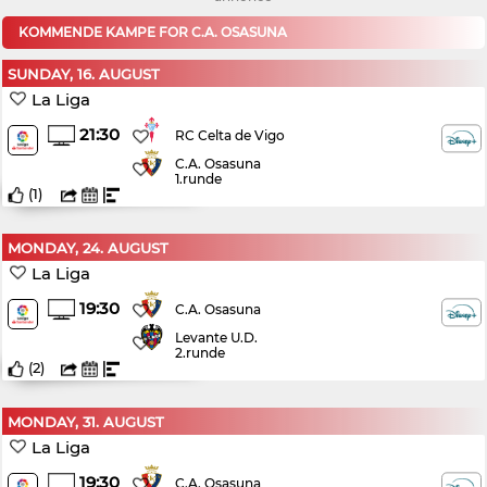
KOMMENDE KAMPE FOR C.A. OSASUNA
SUNDAY, 16. AUGUST
La Liga
21:30
RC Celta de Vigo
C.A. Osasuna
1.runde
(
1
)
MONDAY, 24. AUGUST
La Liga
19:30
C.A. Osasuna
Levante U.D.
2.runde
(
2
)
MONDAY, 31. AUGUST
La Liga
19:30
C.A. Osasuna