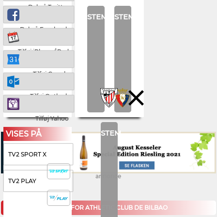
Del på Twitter
STEM
STEM
Del på Facebook
Tilføj iPhone/iPad
Tilføj Google
Tilføj Outlook
Tilføj Yahoo
STEM
VISES PÅ
TV2 SPORT X
annonce
TV2 PLAY
KOMMENDE KAMPE FOR ATHLETIC CLUB DE BILBAO