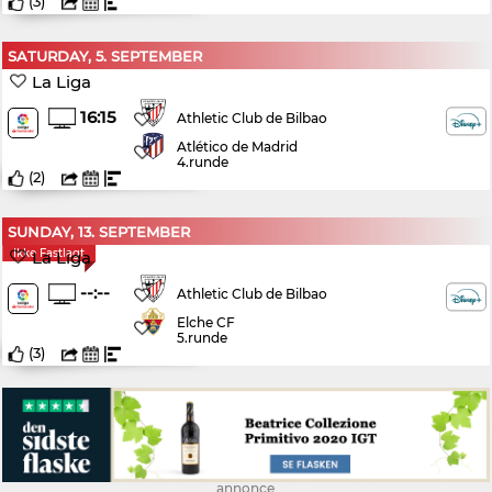
(
3
)
SATURDAY, 5. SEPTEMBER
La Liga
16:15
Athletic Club de Bilbao
Atlético de Madrid
4.runde
(
2
)
SUNDAY, 13. SEPTEMBER
Ikke Fastlagt
La Liga
--:--
Athletic Club de Bilbao
Elche CF
5.runde
(
3
)
annonce