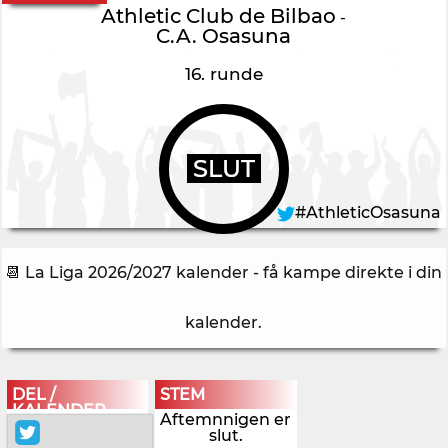
Athletic Club de Bilbao
-
C.A. Osasuna
16. runde
SLUT
#AthleticOsasuna
📆 La Liga 2026/2027 kalender - få kampe direkte i din
kalender
.
DEL /
STEM
KALENDER
Aftemnnigen er
slut.