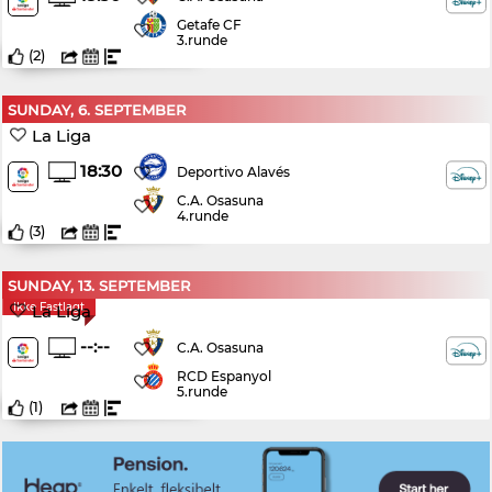
Getafe CF
3.runde
(
2
)
SUNDAY, 6. SEPTEMBER
La Liga
18:30
Deportivo Alavés
C.A. Osasuna
4.runde
(
3
)
SUNDAY, 13. SEPTEMBER
Ikke Fastlagt
La Liga
--:--
C.A. Osasuna
RCD Espanyol
5.runde
(
1
)