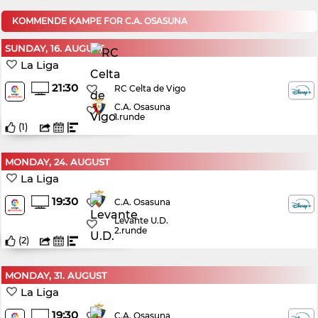
KOMMENDE KAMPE FOR C.A. OSASUNA
SUNDAY, 16. AUGUST
La Liga
21:30
RC Celta de Vigo
C.A. Osasuna
1.runde
(
1
)
MONDAY, 24. AUGUST
La Liga
19:30
C.A. Osasuna
Levante U.D.
2.runde
(
2
)
MONDAY, 31. AUGUST
La Liga
19:30
C.A. Osasuna