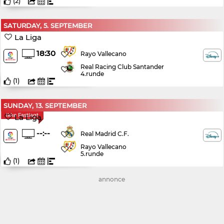
(
2
)
SATURDAY, 5. SEPTEMBER
La Liga
18:30
Rayo Vallecano
Real Racing Club Santander
4.runde
(
1
)
SUNDAY, 13. SEPTEMBER
Ikke Fastlagt
La Liga
--:--
Real Madrid C.F.
Rayo Vallecano
5.runde
(
1
)
annonce