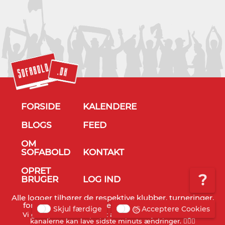
FORSIDE
KALENDERE
BLOGS
FEED
OM
SOFABOLD
KONTAKT
OPRET
?
BRUGER
LOG IND
Alle logoer tilhører de respektive klubber, turneringer,
forbund og TV stationer - © Sofabold 2011-2026
Skjul færdige
Acceptere Cookies
Vi gør opmærksom på, at alt info er vejledende og TV
kanalerne kan lave sidste minuts ændringer. 🤷🏻‍♂️