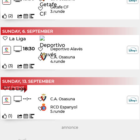
Getafe CF
3.runde
(
2
)
SUNDAY, 6. SEPTEMBER
La Liga
18:30
Deportivo Alavés
C.A. Osasuna
4.runde
(
3
)
SUNDAY, 13. SEPTEMBER
Ikke Fastlagt
La Liga
--:--
C.A. Osasuna
RCD Espanyol
5.runde
(
1
)
annonce