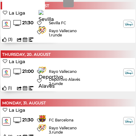
SATURDAY, 15. AUGUST
La Liga
21:30
Sevilla FC
Rayo Vallecano
1.runde
(
3
)
THURSDAY, 20. AUGUST
La Liga
21:00
Rayo Vallecano
Deportivo Alavés
2.runde
(
1
)
MONDAY, 31. AUGUST
La Liga
21:30
FC Barcelona
Rayo Vallecano
3.runde