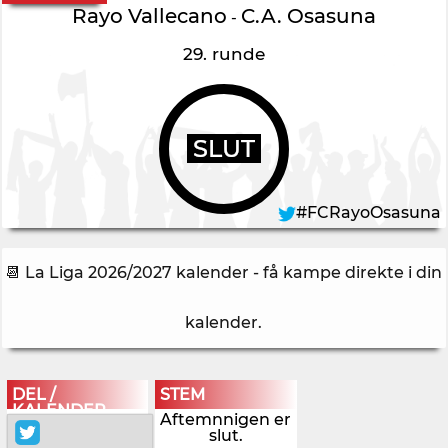
Rayo Vallecano
C.A. Osasuna
-
29. runde
SLUT
#FCRayoOsasuna
📆 La Liga 2026/2027 kalender - få kampe direkte i din
kalender
.
DEL /
STEM
KALENDER
Aftemnnigen er
slut.