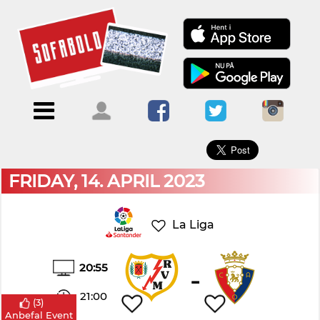
×
Menu
Forside
Kalendere
Om
Blogs
Sofabold
Opret
Kontakt
bruger
FRIDAY, 14. APRIL 2023
Log
ind
La Liga
20:55
-
21:00
(
3
)
Anbefal Event