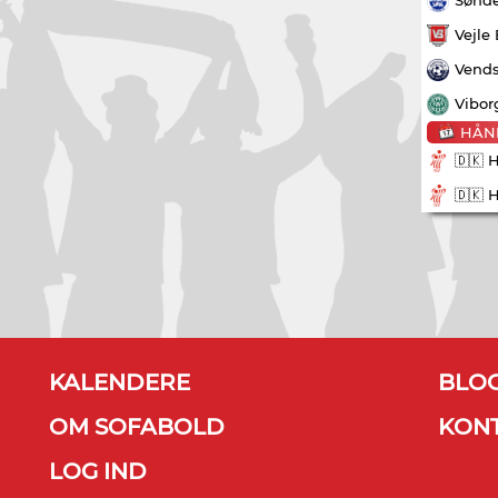
Vejle
Vends
Vibor
HÅN
🇩🇰 
🇩🇰 
KALENDERE
BLO
OM SOFABOLD
KON
LOG IND