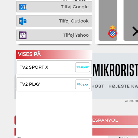
iPhone/iPad
Tilføj Google
Tilføj Outlook
Tilføj Yahoo
VISES PÅ
TV2 SPORT X
TV2 PLAY
annon
KOMMENDE KAMPE FOR RCD ESPANYOL
SUNDAY, 16. AUGUST