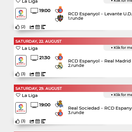
La Liga
▼ Klik for m
19:00
RCD Espanyol
-
Levante U.D.
1.runde
(
2
)
SATURDAY, 22. AUGUST
La Liga
▼ Klik for m
21:30
RCD Espanyol
-
Real Madrid 
2.runde
(
3
)
SATURDAY, 29. AUGUST
La Liga
▼ Klik for m
19:00
Real Sociedad
-
RCD Espany
3.runde
(
3
)