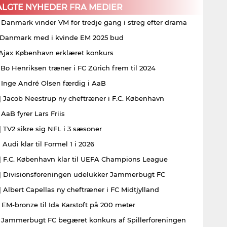
ALGTE NYHEDER FRA MEDIER
| Danmark vinder VM for tredje gang i streg efter drama
| Danmark med i kvinde EM 2025 bud
| Ajax København erklæret konkurs
| Bo Henriksen træner i FC Zürich frem til 2024
| Inge André Olsen færdig i AaB
| Jacob Neestrup ny cheftræner i F.C. København
 AaB fyrer Lars Friis
| TV2 sikre sig NFL i 3 sæsoner
 Audi klar til Formel 1 i 2026
| F.C. København klar til UEFA Champions League
| Divisionsforeningen udelukker Jammerbugt FC
| Albert Capellas ny cheftræner i FC Midtjylland
| EM-bronze til Ida Karstoft på 200 meter
| Jammerbugt FC begæret konkurs af Spillerforeningen