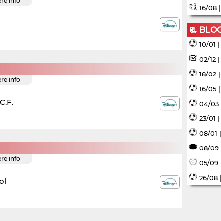
ere info
16/08 
📃 BLO
10/01 
02/12 
18/02 
ere info
16/05 
C.F.
04/03 
23/01 
08/01 
08/09 
ere info
05/09 
26/08 
ol