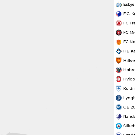
Esbje
F.C. 
FC Fr
FC Mi
FC No
HB K
Hille
Hobro
Hvido
Koldi
Lyngb
OB 2
Rande
Silke
Sønde