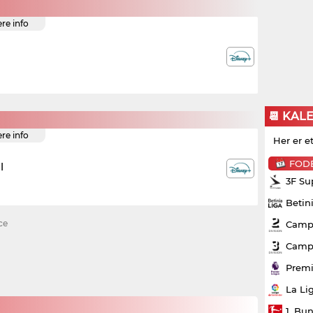
ere info
📆 KAL
ere info
Her er e
FOD
l
3F Su
Betin
ce
Campo
Campo
Premi
La Li
1. Bu