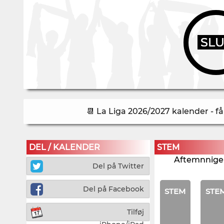
SL
📆 La Liga 2026/2027 kalender - f
DEL / KALENDER
STEM
Aftemnnigen
Del på Twitter
Del på Facebook
STEM
STE
Tilføj