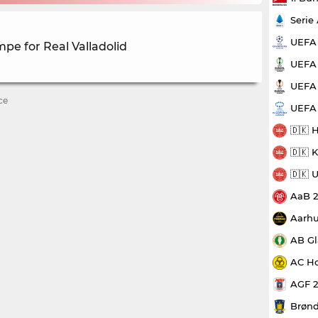
Serie
UEFA
mpe for Real Valladolid
UEFA 
UEFA 
ce
UEFA
🇩🇰 
🇩🇰 
🇩🇰 
AaB 
Aarhu
AB Gl
AC Ho
AGF 
Brønd