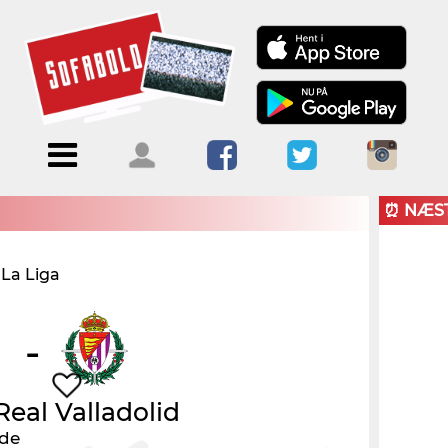
Menu
Forside
Kalendere
Om
Blogs
Sofabold
⏰ NÆS
Opret
La Liga
Kontakt
bruger
Log ind
-
Real Valladolid
nde