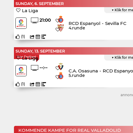
SUNDAY, 6. SEPTEMBER
La Liga
▼ Klik for m
21:00
RCD Espanyol
-
Sevilla FC
4.runde
(
1
)
SUNDAY, 13. SEPTEMBER
Ikke Fastlagt
La Liga
▼ Klik for m
--:--
C.A. Osasuna
-
RCD Espanyo
5.runde
(
1
)
annon
KOMMENDE KAMPE FOR REAL VALLADOLID