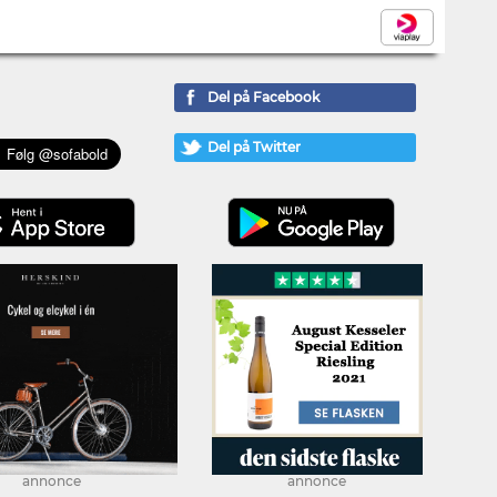
Del på Facebook
Del på Twitter
annonce
annonce