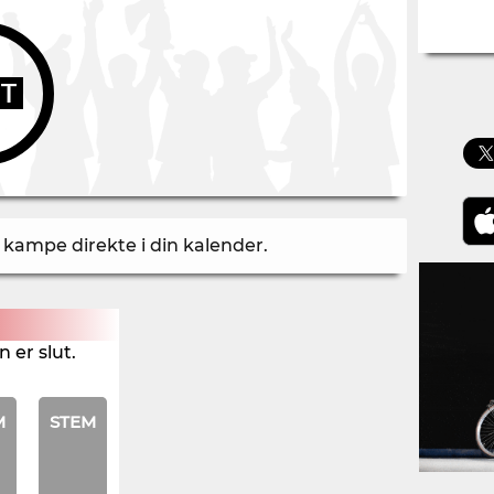
UT
å kampe direkte i din kalender
.
 er slut.
M
STEM