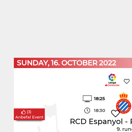
SUNDAY, 16. OCTOBER 2022
18:25
18:30
(
3
)
Anbefal Event
RCD Espanyol
-
9. ru