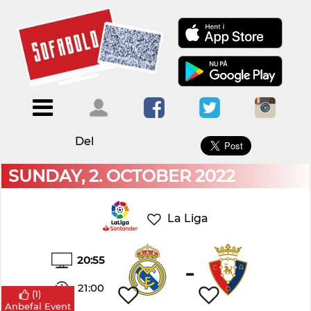
×
Menu
Forside
Kalendere
Om
Blogs
Sofabold
Del
Opret
Kontakt
bruger
SUNDAY, 2. OCTOBER 2022
Log
ind
La Liga
20:55
-
21:00
(
1
)
Anbefal Event