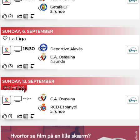
Getafe CF
3.runde
(
2
)
SUNDAY, 6. SEPTEMBER
La Liga
18:30
Deportivo Alavés
C.A. Osasuna
4.runde
(
3
)
SUNDAY, 13. SEPTEMBER
Ikke Fastlagt
La Liga
--:--
C.A. Osasuna
RCD Espanyol
5.runde
(
1
)