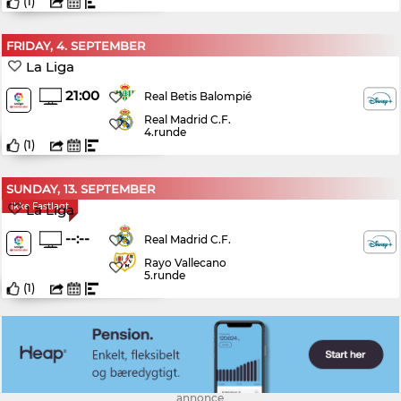
(
1
)
FRIDAY, 4. SEPTEMBER
La Liga
21:00
Real Betis Balompié
Real Madrid C.F.
4.runde
(
1
)
SUNDAY, 13. SEPTEMBER
Ikke Fastlagt
La Liga
--:--
Real Madrid C.F.
Rayo Vallecano
5.runde
(
1
)
annonce