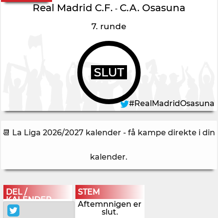
Real Madrid C.F.
C.A. Osasuna
-
7. runde
SLUT
#RealMadridOsasuna
📆 La Liga 2026/2027 kalender - få kampe direkte i din
kalender
.
DEL /
STEM
KALENDER
Aftemnnigen er
slut.