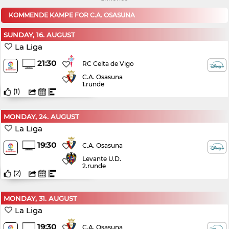
KOMMENDE KAMPE FOR C.A. OSASUNA
SUNDAY, 16. AUGUST
La Liga
21:30
RC Celta de Vigo
C.A. Osasuna
1.runde
(
1
)
MONDAY, 24. AUGUST
La Liga
19:30
C.A. Osasuna
Levante U.D.
2.runde
(
2
)
MONDAY, 31. AUGUST
La Liga
19:30
C.A. Osasuna