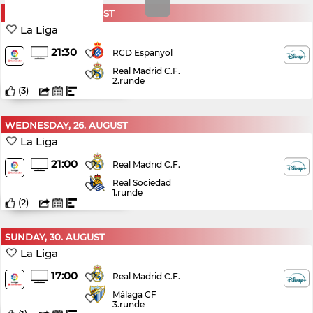
SATURDAY, 22. AUGUST
La Liga
21:30
RCD Espanyol
Real Madrid C.F.
2.runde
(
3
)
WEDNESDAY, 26. AUGUST
La Liga
21:00
Real Madrid C.F.
Real Sociedad
1.runde
(
2
)
SUNDAY, 30. AUGUST
La Liga
17:00
Real Madrid C.F.
Málaga CF
3.runde