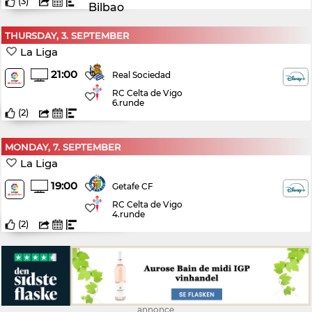
(
3
)
THURSDAY, 3. SEPTEMBER
La Liga
21:00
Real Sociedad
RC Celta de Vigo
6.runde
(
2
)
MONDAY, 7. SEPTEMBER
La Liga
19:00
Getafe CF
RC Celta de Vigo
4.runde
(
2
)
annonce