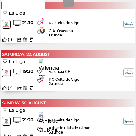
SUNDAY, 16. AUGUST
La Liga
21:30
RC Celta de Vigo
C.A. Osasuna
1.runde
(
1
)
SATURDAY, 22. AUGUST
La Liga
19:30
València CF
RC Celta de Vigo
2.runde
(
3
)
SUNDAY, 30. AUGUST
La Liga
21:30
RC Celta de Vigo
Athletic Club de Bilbao
3.runde