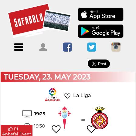
×
Menu
Forside
Kalendere
Om
Blogs
Sofabold
Opret
Kontakt
bruger
TUESDAY, 23. MAY 2023
Log
ind
La Liga
19:25
-
19:30
(
1
)
Anbefal Event