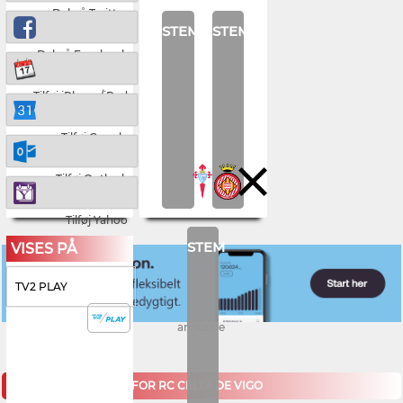
Del på Twitter
STEM
STEM
Del på Facebook
Tilføj iPhone/iPad
Tilføj Google
Tilføj Outlook
Tilføj Yahoo
STEM
VISES PÅ
TV2 PLAY
annonce
KOMMENDE KAMPE FOR RC CELTA DE VIGO