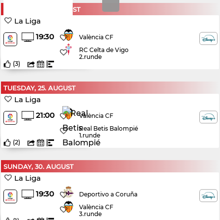
SATURDAY, 22. AUGUST
La Liga
19:30
València CF
RC Celta de Vigo
2.runde
(
3
)
TUESDAY, 25. AUGUST
La Liga
21:00
València CF
Real Betis Balompié
1.runde
(
2
)
SUNDAY, 30. AUGUST
La Liga
19:30
Deportivo a Coruña
València CF
3.runde