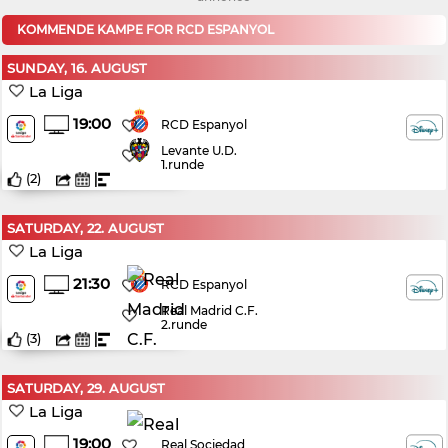
KOMMENDE KAMPE FOR RCD ESPANYOL
SUNDAY, 16. AUGUST
La Liga
19:00
RCD Espanyol
Levante U.D.
1.runde
(
2
)
SATURDAY, 22. AUGUST
La Liga
21:30
RCD Espanyol
Real Madrid C.F.
2.runde
(
3
)
SATURDAY, 29. AUGUST
La Liga
19:00
Real Sociedad