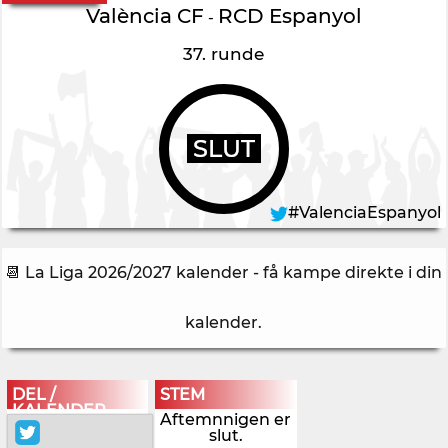
València CF
RCD Espanyol
-
37. runde
SLUT
#ValenciaEspanyol
📆 La Liga 2026/2027 kalender - få kampe direkte i din
kalender
.
DEL /
STEM
KALENDER
Aftemnnigen er
slut.