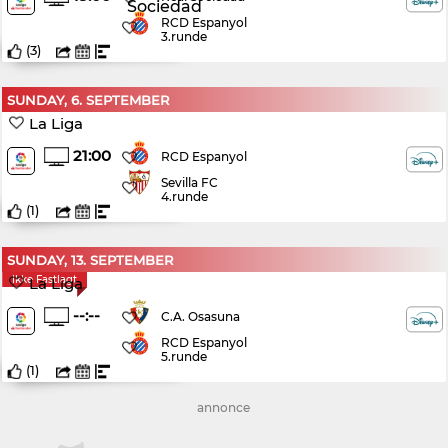
RCD Espanyol
3.runde
(
3
)
SUNDAY, 6. SEPTEMBER
La Liga
21:00
RCD Espanyol
Sevilla FC
4.runde
(
1
)
SUNDAY, 13. SEPTEMBER
Ikke Fastlagt
La Liga
--:--
C.A. Osasuna
RCD Espanyol
5.runde
(
1
)
annonce