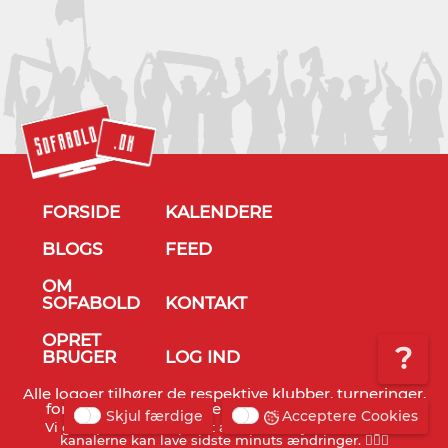
FORSIDE
KALENDERE
BLOGS
FEED
OM
SOFABOLD
KONTAKT
OPRET
?
BRUGER
LOG IND
Alle logoer tilhører de respektive klubber, turneringer,
forbund og TV stationer - © Sofabold 2011-2026
Skjul færdige
Acceptere Cookies
Vi gør opmærksom på, at alt info er vejledende og TV
kanalerne kan lave sidste minuts ændringer. 🤷🏻‍♂️