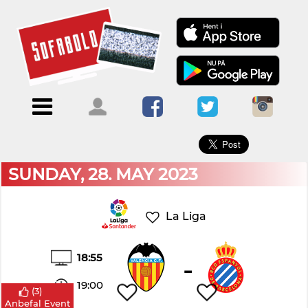
×
Menu
Forside
Kalendere
Om
Blogs
Sofabold
Opret
Kontakt
bruger
SUNDAY, 28. MAY 2023
Log
ind
La Liga
18:55
-
19:00
(
3
)
Anbefal Event