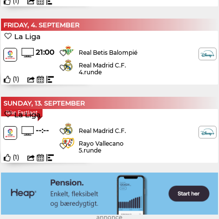
(
1
)
FRIDAY, 4. SEPTEMBER
La Liga
21:00
Real Betis Balompié
Real Madrid C.F.
4.runde
(
1
)
SUNDAY, 13. SEPTEMBER
Ikke Fastlagt
La Liga
--:--
Real Madrid C.F.
Rayo Vallecano
5.runde
(
1
)
annonce