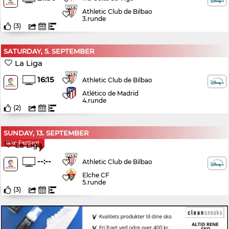
Athletic Club de Bilbao
3.runde
(
3
)
SATURDAY, 5. SEPTEMBER
La Liga
16:15
Athletic Club de Bilbao
Atlético de Madrid
4.runde
(
2
)
SUNDAY, 13. SEPTEMBER
Ikke Fastlagt
La Liga
--:--
Athletic Club de Bilbao
Elche CF
5.runde
(
3
)