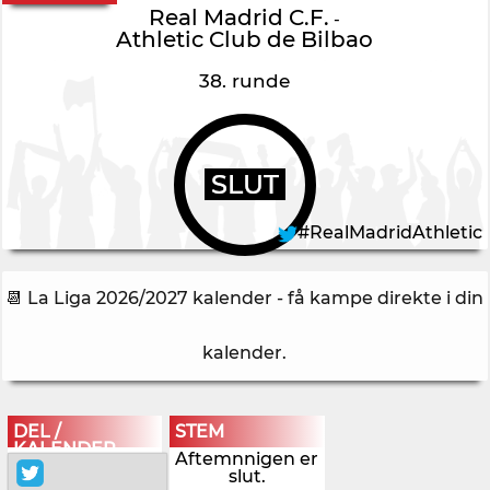
Real Madrid C.F.
-
Athletic Club de Bilbao
38. runde
SLUT
#RealMadridAthletic
📆 La Liga 2026/2027 kalender - få kampe direkte i din
kalender
.
DEL /
STEM
KALENDER
Aftemnnigen er
slut.