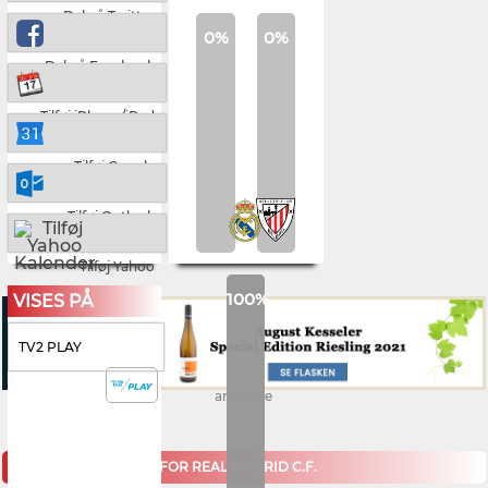
Del på Twitter
0%
0%
Del på Facebook
Tilføj iPhone/iPad
Tilføj Google
Tilføj Outlook
Tilføj Yahoo
100%
VISES PÅ
TV2 PLAY
annonce
KOMMENDE KAMPE FOR REAL MADRID C.F.