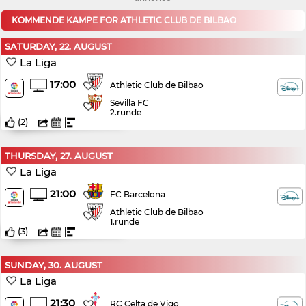
KOMMENDE KAMPE FOR ATHLETIC CLUB DE BILBAO
SATURDAY, 22. AUGUST
La Liga
17:00
Athletic Club de Bilbao
Sevilla FC
2.runde
(
2
)
THURSDAY, 27. AUGUST
La Liga
21:00
FC Barcelona
Athletic Club de Bilbao
1.runde
(
3
)
SUNDAY, 30. AUGUST
La Liga
21:30
RC Celta de Vigo