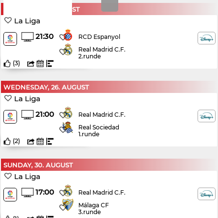
SATURDAY, 22. AUGUST
La Liga
21:30
RCD Espanyol
Real Madrid C.F.
2.runde
(
3
)
WEDNESDAY, 26. AUGUST
La Liga
21:00
Real Madrid C.F.
Real Sociedad
1.runde
(
2
)
SUNDAY, 30. AUGUST
La Liga
17:00
Real Madrid C.F.
Málaga CF
3.runde