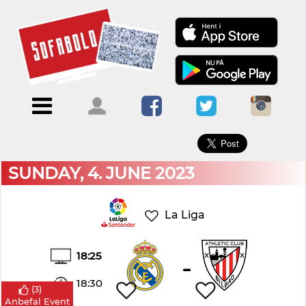
×
Menu
Forside
Kalendere
Om
Blogs
Sofabold
Opret
Kontakt
bruger
SUNDAY, 4. JUNE 2023
Log
ind
La Liga
18:25
-
18:30
(
3
)
Anbefal Event