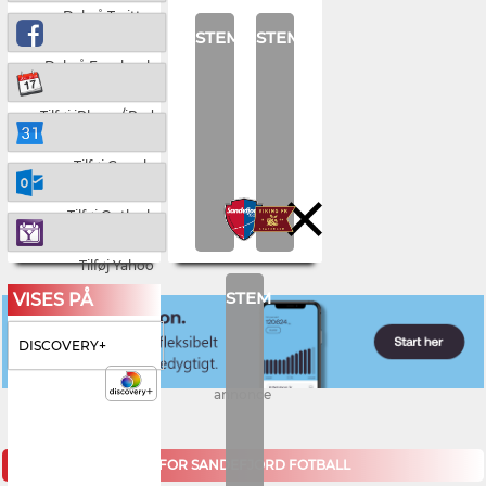
Del på Twitter
STEM
STEM
Del på Facebook
Tilføj iPhone/iPad
Tilføj Google
Tilføj Outlook
Tilføj Yahoo
STEM
VISES PÅ
DISCOVERY+
annonce
KOMMENDE KAMPE FOR SANDEFJORD FOTBALL