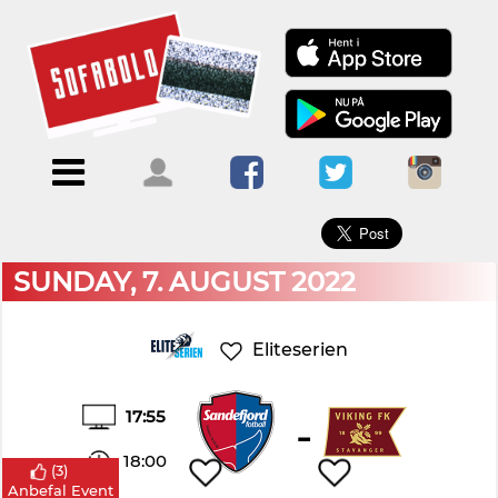
×
Menu
Forside
Kalendere
Om
Blogs
Sofabold
Opret
Kontakt
bruger
SUNDAY, 7. AUGUST 2022
Log
ind
Eliteserien
17:55
-
18:00
(
3
)
Anbefal Event