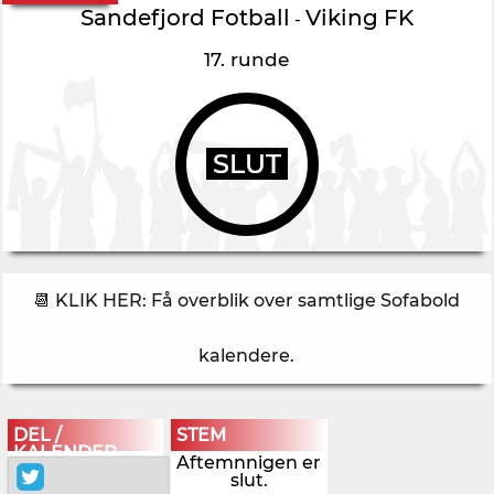
Sandefjord Fotball
Viking FK
-
17. runde
SLUT
📆 KLIK HER: Få overblik over samtlige Sofabold
kalendere
.
DEL /
STEM
KALENDER
Aftemnnigen er
slut.