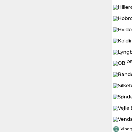
OB
Vibor