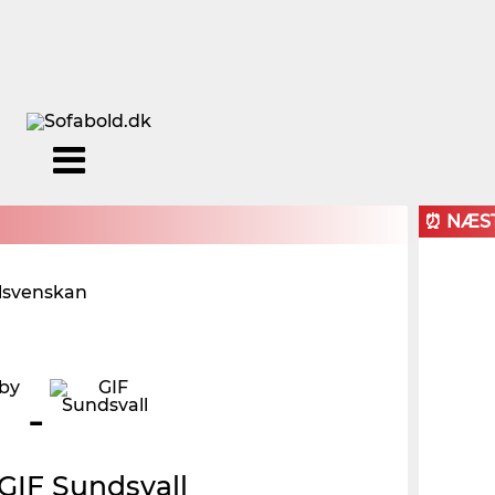
Menu
Forside
Kalendere
Om
Blogs
Sofabold
⏰ NÆS
Opret
lsvenskan
Kontakt
bruger
Log ind
-
GIF Sundsvall