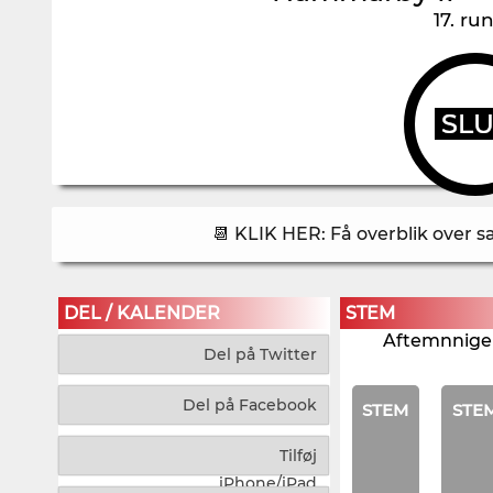
17. ru
SL
📆 KLIK HER: Få overblik over 
DEL / KALENDER
STEM
Aftemnnigen
Del på Twitter
Del på Facebook
STEM
STE
Tilføj
iPhone/iPad