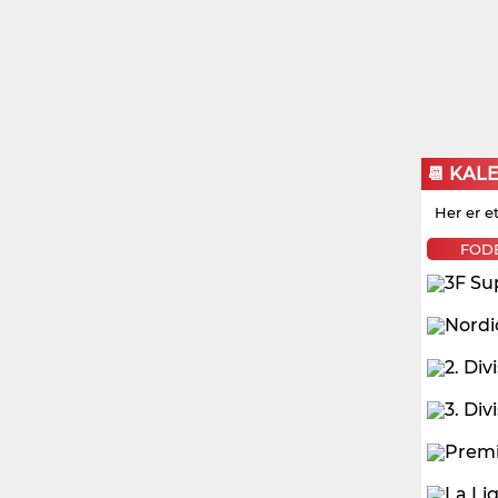
📆 KAL
Her er e
FOD