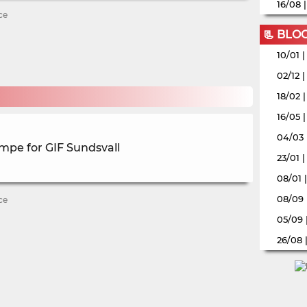
16/08 
ce
📃 BLO
10/01 
02/12 
18/02 
16/05 
04/03 
ampe for GIF Sundsvall
23/01 
08/01 
08/09 
ce
05/09 
26/08 