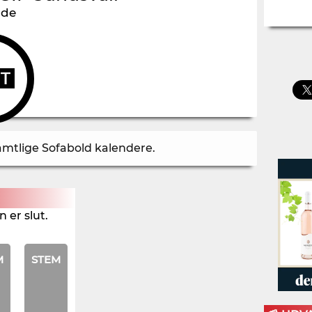
nde
UT
samtlige Sofabold kalendere
.
 er slut.
M
STEM