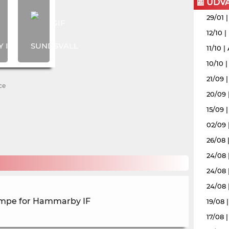
📰 UDV
29/01 
12/10 
11/10 
10/10 
21/09 
ce
20/09 
15/09 |
02/09 
26/08 |
24/08 
24/08 
24/08 
kampe for Hammarby IF
19/08 
17/08 