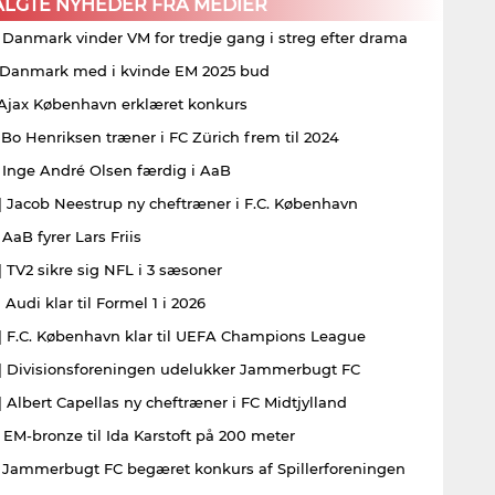
ALGTE NYHEDER FRA MEDIER
| Danmark vinder VM for tredje gang i streg efter drama
| Danmark med i kvinde EM 2025 bud
| Ajax København erklæret konkurs
| Bo Henriksen træner i FC Zürich frem til 2024
| Inge André Olsen færdig i AaB
| Jacob Neestrup ny cheftræner i F.C. København
 AaB fyrer Lars Friis
| TV2 sikre sig NFL i 3 sæsoner
 Audi klar til Formel 1 i 2026
| F.C. København klar til UEFA Champions League
| Divisionsforeningen udelukker Jammerbugt FC
| Albert Capellas ny cheftræner i FC Midtjylland
| EM-bronze til Ida Karstoft på 200 meter
| Jammerbugt FC begæret konkurs af Spillerforeningen