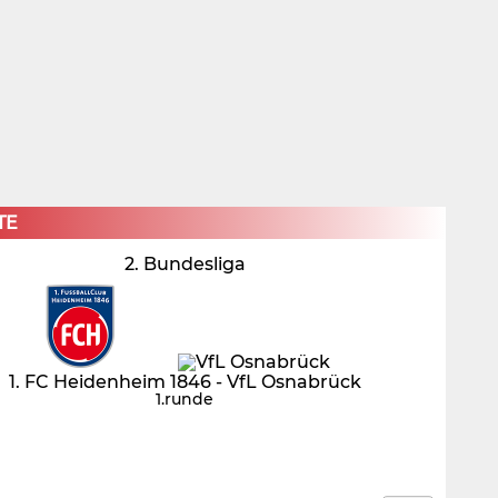
×
TE
2. Bundesliga
1. FC Heidenheim 1846 - VfL Osnabrück
1.runde