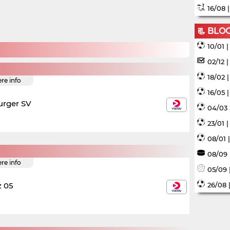
16/08 
📃 BLO
10/01 
02/12 
18/02 
ere info
16/05 
rger SV
04/03 
23/01 
08/01 
08/09 
ere info
05/09 
z 05
26/08 