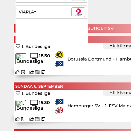
VIAPLAY
KOMMENDE KAMPE FOR HAMBURGER SV
SATURDAY, 29. AUGUST
1. Bundesliga
▼ Klik for m
18:30
Borussia Dortmund
-
Hambu
(
3
)
SUNDAY, 6. SEPTEMBER
1. Bundesliga
▼ Klik for m
15:30
Hamburger SV
-
1. FSV Main
(
1
)