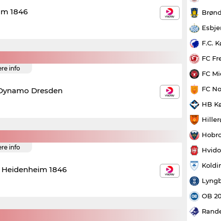
im 1846
Brønd
Esbje
F.C. 
FC Fr
ere info
FC Mi
FC No
Dynamo Dresden
HB K
Hille
Hobro
ere info
Hvido
Koldi
C Heidenheim 1846
Lyngb
OB 2
Rande