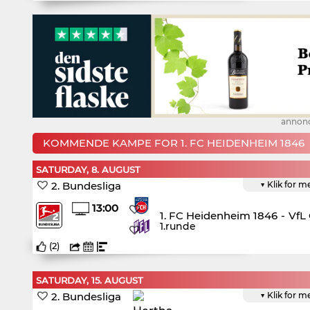
annon
KOMMENDE KAMPE FOR 1. FC HEIDENHEIM 1846
SATURDAY, 8. AUGUST
2. Bundesliga
▼ Klik for m
13:00
1. FC Heidenheim 1846
-
VfL
1.runde
(
2
)
SATURDAY, 15. AUGUST
2. Bundesliga
▼ Klik for m