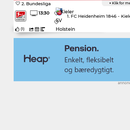
2. Bundesliga
▼ Klik for m
13:30
1. FC Heidenheim 1846
-
Kiel
(
1
)
annon