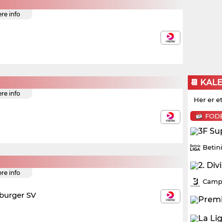
ere info
📆 KAL
ere info
Her er e
FOD
Betin
ere info
Campo
urger SV