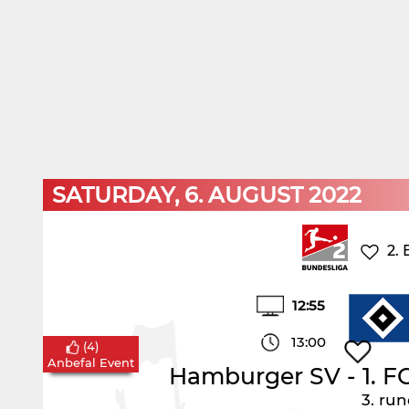
SATURDAY, 6. AUGUST 2022
2.
12:55
13:00
(
4
)
Anbefal Event
Hamburger SV
-
1. 
3. ru