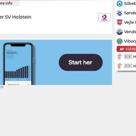
Silke
ere info
Sønde
er SV Holstein
Vejle
Vends
Vibor
HÅN
🇩🇰 
🇩🇰 
ce