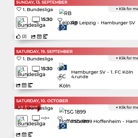
SUNDAY, 13. SEPTEMBER
1. Bundesliga
▼ Klik for m
15:30
RB Leipzig
-
Hamburger SV
(
2
)
SATURDAY, 19. SEPTEMBER
1. Bundesliga
▼ Klik for m
15:30
Hamburger SV
-
1. FC Köln
4.runde
SATURDAY, 10. OCTOBER
Ikke Fastlagt
1. Bundesliga
▼ Klik for m
--:--
TSG 1899 Hoffenheim
-
Hamb