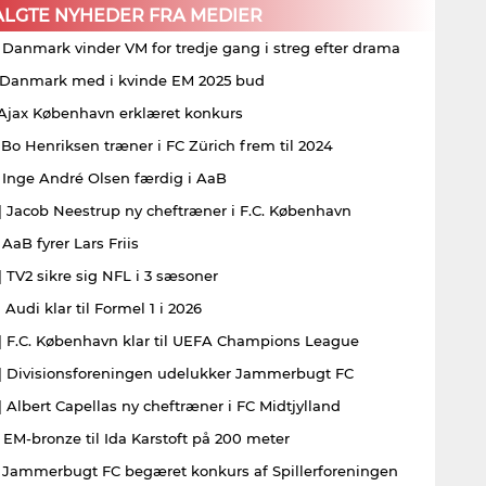
ALGTE NYHEDER FRA MEDIER
| Danmark vinder VM for tredje gang i streg efter drama
| Danmark med i kvinde EM 2025 bud
| Ajax København erklæret konkurs
| Bo Henriksen træner i FC Zürich frem til 2024
| Inge André Olsen færdig i AaB
| Jacob Neestrup ny cheftræner i F.C. København
 AaB fyrer Lars Friis
| TV2 sikre sig NFL i 3 sæsoner
 Audi klar til Formel 1 i 2026
| F.C. København klar til UEFA Champions League
| Divisionsforeningen udelukker Jammerbugt FC
| Albert Capellas ny cheftræner i FC Midtjylland
| EM-bronze til Ida Karstoft på 200 meter
| Jammerbugt FC begæret konkurs af Spillerforeningen