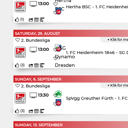
13:00
Hertha BSC
-
1. FC Heidenhe
(
1
)
SATURDAY, 29. AUGUST
2. Bundesliga
▼ Klik for m
13:00
1. FC Heidenheim 1846
-
SG 
(
3
)
SUNDAY, 6. SEPTEMBER
2. Bundesliga
▼ Klik for m
13:30
SpVgg Greuther Fürth
-
1. F
(
3
)
SUNDAY, 13. SEPTEMBER