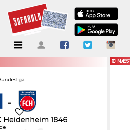
Menu
Forside
Kalendere
Om
Blogs
Sofabold
⏰ NÆS
Opret
 Bundesliga
Kontakt
bruger
Log ind
-
FC Heidenheim 1846
nde