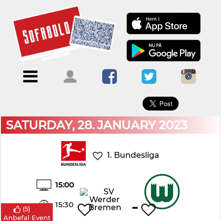
×
Menu
Forside
Kalendere
Om
Blogs
Sofabold
Opret
Kontakt
bruger
SATURDAY, 28. JANUARY 2023
Log
ind
1. Bundesliga
15:00
-
15:30
(
5
)
Anbefal Event