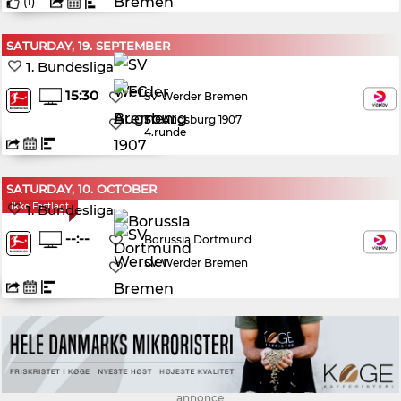
(
1
)
SATURDAY, 19. SEPTEMBER
1. Bundesliga
15:30
SV Werder Bremen
FC Augsburg 1907
4.runde
SATURDAY, 10. OCTOBER
Ikke Fastlagt
1. Bundesliga
--:--
Borussia Dortmund
SV Werder Bremen
annonce