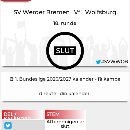
SV Werder Bremen
VfL Wolfsburg
-
18. runde
SLUT
#SVWWOB
📆 1. Bundesliga 2026/2027 kalender - få kampe
direkte i din kalender
.
DEL /
STEM
KALENDER
Aftemnnigen er
slut.