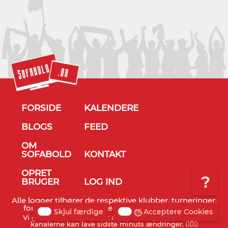
FORSIDE
KALENDERE
BLOGS
FEED
OM
SOFABOLD
KONTAKT
OPRET
?
BRUGER
LOG IND
Alle logoer tilhører de respektive klubber, turneringer,
forbund og TV stationer - © Sofabold 2011-2026
Skjul færdige
Acceptere Cookies
Vi gør opmærksom på, at alt info er vejledende og TV
kanalerne kan lave sidste minuts ændringer. 🤷🏻‍♂️