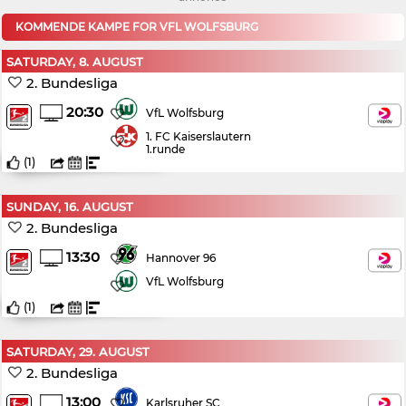
KOMMENDE KAMPE FOR VFL WOLFSBURG
SATURDAY, 8. AUGUST
2. Bundesliga
20:30
VfL Wolfsburg
1. FC Kaiserslautern
1.runde
(
1
)
SUNDAY, 16. AUGUST
2. Bundesliga
13:30
Hannover 96
VfL Wolfsburg
(
1
)
SATURDAY, 29. AUGUST
2. Bundesliga
13:00
Karlsruher SC