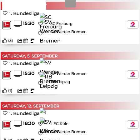
SUNDAY, 30. AUGUST
1. Bundesliga
15:30
SC Freiburg
SV Werder Bremen
(
3
)
SATURDAY, 5. SEPTEMBER
1. Bundesliga
15:30
SV Werder Bremen
RB Leipzig
(
1
)
SATURDAY, 12. SEPTEMBER
1. Bundesliga
18:30
1. FC Köln
SV Werder Bremen