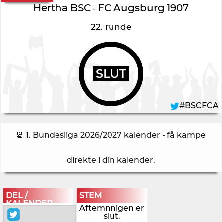
Hertha BSC
FC Augsburg 1907
-
22. runde
SLUT
#BSCFCA
📆 1. Bundesliga 2026/2027 kalender - få kampe
direkte i din kalender
.
DEL /
STEM
KALENDER
Aftemnnigen er
slut.