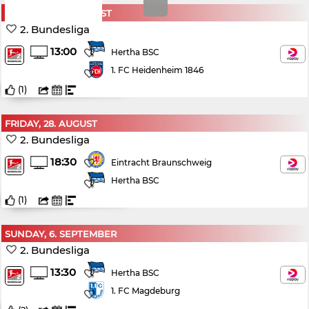
SATURDAY, 15. AUGUST
2. Bundesliga
13:00
Hertha BSC
1. FC Heidenheim 1846
(
1
)
FRIDAY, 28. AUGUST
2. Bundesliga
18:30
Eintracht Braunschweig
Hertha BSC
(
1
)
SUNDAY, 6. SEPTEMBER
2. Bundesliga
13:30
Hertha BSC
1. FC Magdeburg