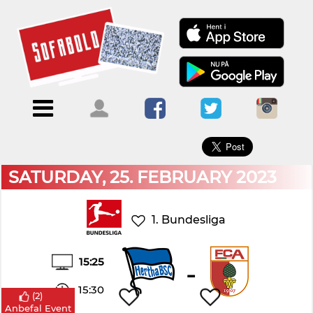
×
Menu
Forside
Kalendere
Om
Blogs
Sofabold
Opret
Kontakt
bruger
SATURDAY, 25. FEBRUARY 2023
Log
ind
1. Bundesliga
15:25
-
15:30
(
2
)
Anbefal Event