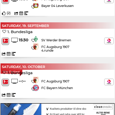
Bayer 04 Leverkusen
(
2
)
SATURDAY, 19. SEPTEMBER
1. Bundesliga
15:30
SV Werder Bremen
FC Augsburg 1907
4.runde
SATURDAY, 10. OCTOBER
Ikke Fastlagt
1. Bundesliga
--:--
FC Augsburg 1907
FC Bayern München