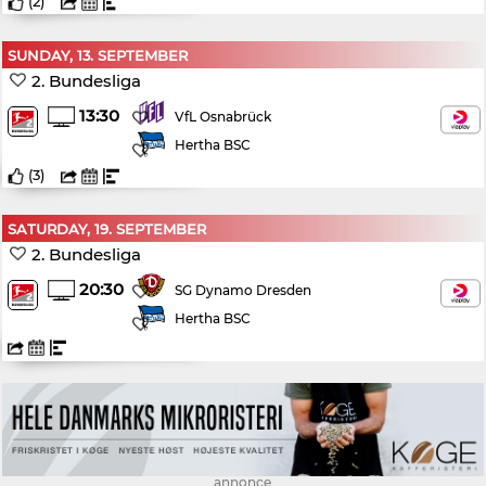
(
2
)
SUNDAY, 13. SEPTEMBER
2. Bundesliga
13:30
VfL Osnabrück
Hertha BSC
(
3
)
SATURDAY, 19. SEPTEMBER
2. Bundesliga
20:30
SG Dynamo Dresden
Hertha BSC
annonce