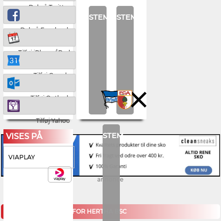
Del på Twitter
STEM
STEM
Del på Facebook
Tilføj iPhone/iPad
Tilføj Google
Tilføj Outlook
Tilføj Yahoo
STEM
VISES PÅ
VIAPLAY
annonce
KOMMENDE KAMPE FOR HERTHA BSC