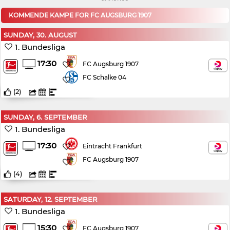
KOMMENDE KAMPE FOR FC AUGSBURG 1907
SUNDAY, 30. AUGUST
1. Bundesliga
17:30
FC Augsburg 1907
FC Schalke 04
(
2
)
SUNDAY, 6. SEPTEMBER
1. Bundesliga
17:30
Eintracht Frankfurt
FC Augsburg 1907
(
4
)
SATURDAY, 12. SEPTEMBER
1. Bundesliga
15:30
FC Augsburg 1907