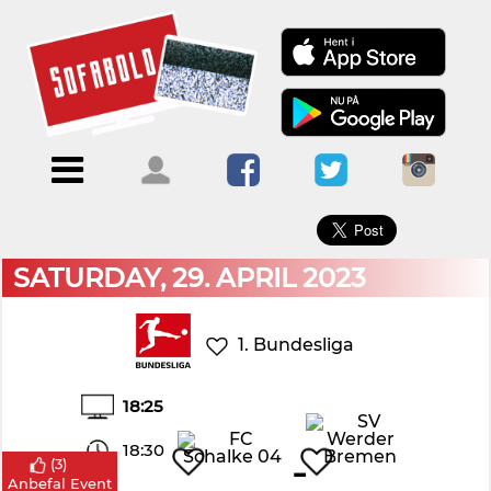
×
Menu
Forside
Kalendere
Om
Blogs
Sofabold
Opret
Kontakt
bruger
SATURDAY, 29. APRIL 2023
Log
ind
1. Bundesliga
18:25
18:30
-
(
3
)
Anbefal Event