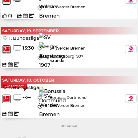
SV Werder Bremen
(
1
)
SATURDAY, 19. SEPTEMBER
1. Bundesliga
15:30
SV Werder Bremen
FC Augsburg 1907
4.runde
SATURDAY, 10. OCTOBER
Ikke Fastlagt
1. Bundesliga
--:--
Borussia Dortmund
SV Werder Bremen
annonce