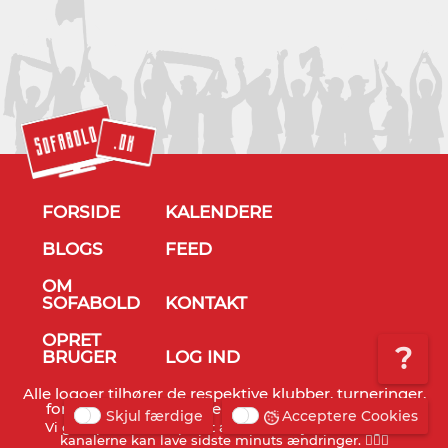
FORSIDE
KALENDERE
BLOGS
FEED
OM
SOFABOLD
KONTAKT
OPRET
?
BRUGER
LOG IND
Alle logoer tilhører de respektive klubber, turneringer,
forbund og TV stationer - © Sofabold 2011-2026
Skjul færdige
Acceptere Cookies
Vi gør opmærksom på, at alt info er vejledende og TV
kanalerne kan lave sidste minuts ændringer. 🤷🏻‍♂️