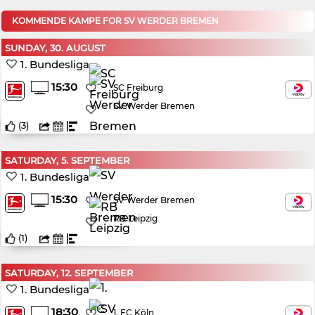
KOMMENDE KAMPE FOR SV WERDER BREMEN
SUNDAY, 30. AUGUST
1. Bundesliga
15:30
SC Freiburg
SV Werder Bremen
(
3
)
SATURDAY, 5. SEPTEMBER
1. Bundesliga
15:30
SV Werder Bremen
RB Leipzig
(
1
)
SATURDAY, 12. SEPTEMBER
1. Bundesliga
18:30
1. FC Köln