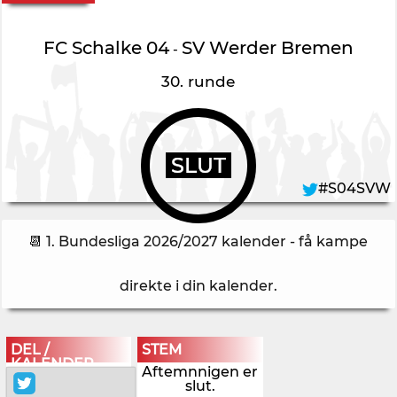
FC Schalke 04
SV Werder Bremen
-
30. runde
SLUT
#S04SVW
📆 1. Bundesliga 2026/2027 kalender - få kampe
direkte i din kalender
.
DEL /
STEM
KALENDER
Aftemnnigen er
slut.