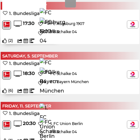
SUNDAY, 30. AUGUST
1. Bundesliga
17:30
FC Augsburg 1907
FC Schalke 04
(
2
)
SATURDAY, 5. SEPTEMBER
1. Bundesliga
18:30
FC Schalke 04
FC Bayern München
(
6
)
FRIDAY, 11. SEPTEMBER
1. Bundesliga
20:30
1. FC Union Berlin
FC Schalke 04