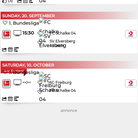
(
3
)
SUNDAY, 20. SEPTEMBER
1. Bundesliga
15:30
FC Schalke 04
SV Elversberg
4.runde
SATURDAY, 10. OCTOBER
Ikke Fastlagt
1. Bundesliga
--:--
SC Freiburg
FC Schalke 04
annonce