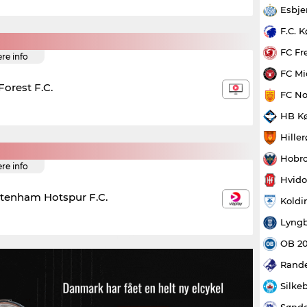
Esbje
F.C. 
FC Fr
ere info
FC Mi
orest F.C.
FC No
HB K
Hille
Hobro
ere info
Hvido
ttenham Hotspur F.C.
Koldi
Lyngb
OB 2
Rande
Silke
Sønde