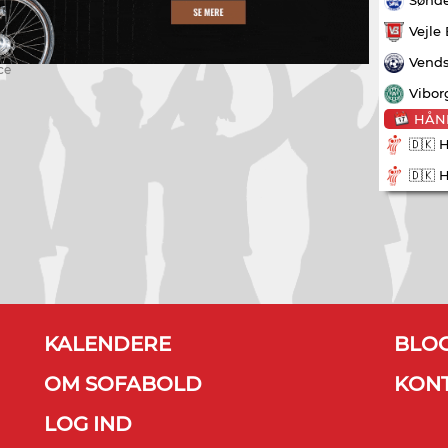
Vejle
Vends
ce
Vibor
HÅN
🇩🇰 
🇩🇰 
KALENDERE
BLO
OM SOFABOLD
KON
LOG IND