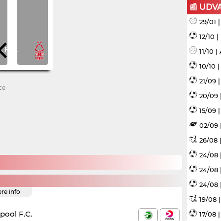
📰 UDV
29/01 
12/10 
11/10 
10/10 
21/09 
ce
20/09 
15/09 |
02/09 
26/08 |
24/08 
24/08 
24/08 
ere info
19/08 
rpool F.C.
17/08 