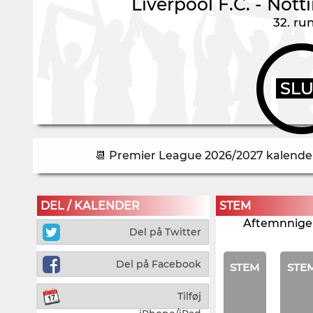
Liverpool F.C.
-
Nott
32. ru
SL
📆 Premier League 2026/2027 kalender 
DEL / KALENDER
STEM
Aftemnnigen
Del på Twitter
Del på Facebook
STEM
STE
Tilføj