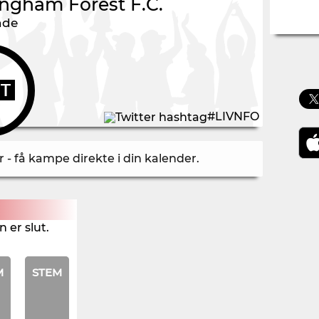
ingham Forest F.C.
nde
UT
#LIVNFO
- få kampe direkte i din kalender
.
 er slut.
M
STEM