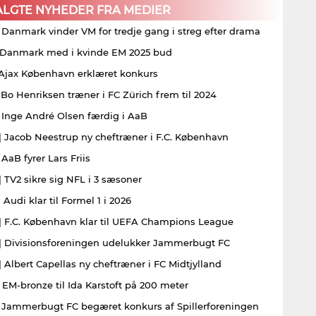
ALGTE NYHEDER FRA MEDIER
| Danmark vinder VM for tredje gang i streg efter drama
| Danmark med i kvinde EM 2025 bud
| Ajax København erklæret konkurs
| Bo Henriksen træner i FC Zürich frem til 2024
| Inge André Olsen færdig i AaB
| Jacob Neestrup ny cheftræner i F.C. København
 AaB fyrer Lars Friis
| TV2 sikre sig NFL i 3 sæsoner
 Audi klar til Formel 1 i 2026
| F.C. København klar til UEFA Champions League
| Divisionsforeningen udelukker Jammerbugt FC
| Albert Capellas ny cheftræner i FC Midtjylland
| EM-bronze til Ida Karstoft på 200 meter
| Jammerbugt FC begæret konkurs af Spillerforeningen