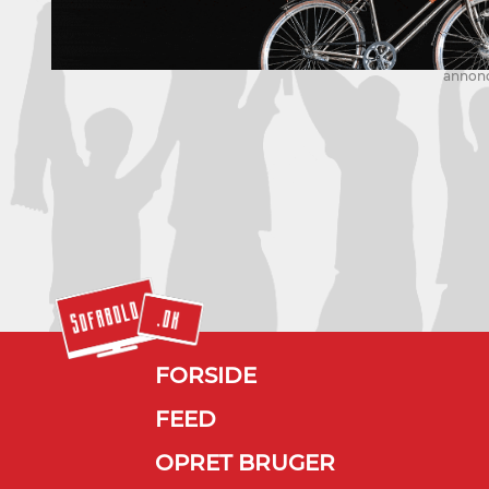
annon
FORSIDE
FEED
OPRET BRUGER