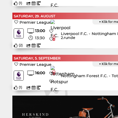
(
1
)
SATURDAY, 29. AUGUST
Premier League
▼ Klik for m
13:00
Liverpool F.C.
-
Nottingham F
13:30
2.runde
(
2
)
SATURDAY, 5. SEPTEMBER
Premier League
▼ Klik for m
16:00
Nottingham Forest F.C.
-
To
(
1
)