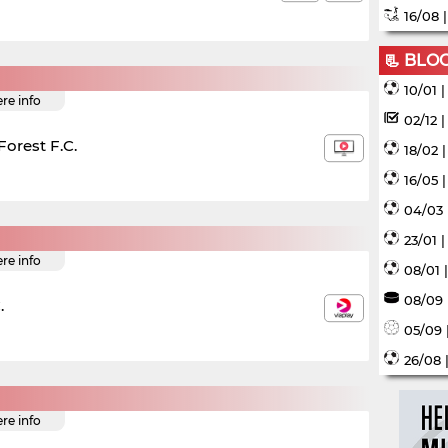
16/08 
📃 BLO
10/01 
ere info
02/12 
orest F.C.
18/02 
16/05 
04/03 
23/01 
ere info
08/01 
08/09 
.
05/09 
26/08 
ere info