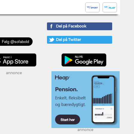
Del på Facebook
Del på Twitter
annonce
annonce