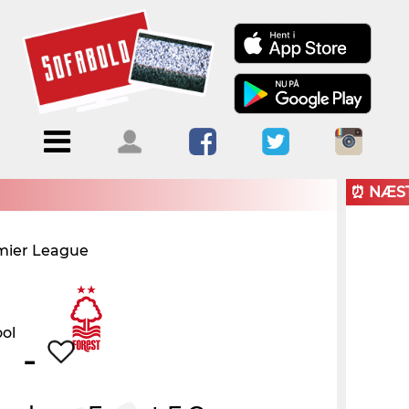
Menu
Forside
Kalendere
Om
Blogs
Sofabold
⏰ NÆS
Opret
mier League
Kontakt
bruger
Log ind
-