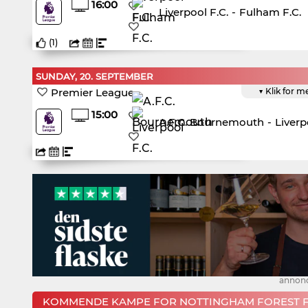
16:00
Liverpool F.C.
-
Fulham F.C.
(
1
)
SUNDAY, 20. SEPTEMBER
Premier League
▼ Klik for m
15:00
A.F.C. Bournemouth
-
Liverp
annon
KOMMENDE KAMPE FOR NOTTINGHAM FOREST F.