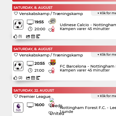
SATURDAY, 8. AUGUST
Venskabskamp / Træningskamp
▼ Klik for m
19:55
Udinese Calcio
-
Nottingham
20:00
Kampen varer 45 minutter
(
1
)
SATURDAY, 8. AUGUST
Venskabskamp / Træningskamp
▼ Klik for m
20:55
FC Barcelona
-
Nottingham F
21:00
Kampen varer 45 minutter
(
2
)
SATURDAY, 22. AUGUST
Premier League
▼ Klik for m
16:00
Nottingham Forest F.C.
-
Lee
1.runde