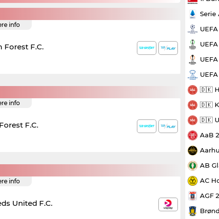
Serie
ere info
UEFA
UEFA 
 Forest F.C.
UEFA 
UEFA
🇩🇰 
ere info
🇩🇰 
🇩🇰 
orest F.C.
AaB 
Aarhu
AB Gl
AC Ho
ere info
AGF 
ds United F.C.
Brønd