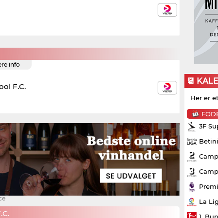
ere info
📆 KAL
ool F.C.
Her er e
FOD
3F Su
Betin
Campo
Campo
Premi
ce
La Li
C.
1. Bu