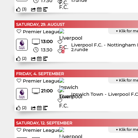
17:30
1.runde
(
3
)
SATURDAY, 29. AUGUST
Premier League
▼ Klik for m
13:00
Liverpool F.C.
-
Nottingham F
13:30
2.runde
(
2
)
FRIDAY, 4. SEPTEMBER
Premier League
▼ Klik for m
21:00
Ipswich Town
-
Liverpool F.C
(
2
)
SATURDAY, 12. SEPTEMBER
Premier League
▼ Klik for m