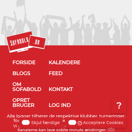
FORSIDE
KALENDERE
BLOGS
FEED
OM
SOFABOLD
KONTAKT
OPRET
?
BRUGER
LOG IND
Alle logoer tilhører de respektive klubber, turneringer,
forbund og TV stationer - © Sofabold 2011-2026
Skjul færdige
Acceptere Cookies
Vi gør opmærksom på, at alt info er vejledende og TV
kanalerne kan lave sidste minuts ændringer. 🤷🏻‍♂️