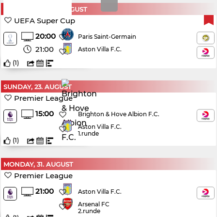
WEDNESDAY, 12. AUGUST
UEFA Super Cup
20:00
Paris Saint-Germain
21:00
Aston Villa F.C.
(
1
)
SUNDAY, 23. AUGUST
Premier League
15:00
Brighton & Hove Albion F.C.
Aston Villa F.C.
1.runde
(
1
)
MONDAY, 31. AUGUST
Premier League
21:00
Aston Villa F.C.
Arsenal FC
2.runde