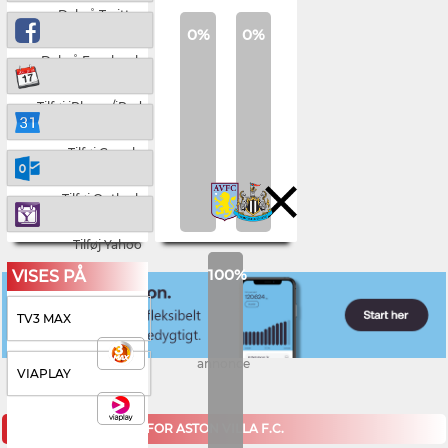
Del på Twitter
0%
0%
Del på Facebook
Tilføj iPhone/iPad
Tilføj Google
Tilføj Outlook
Tilføj Yahoo
100%
VISES PÅ
TV3 MAX
annonce
VIAPLAY
KOMMENDE KAMPE FOR ASTON VILLA F.C.