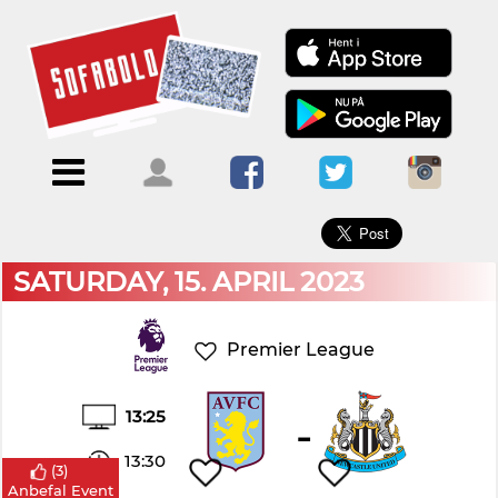
×
Menu
Forside
Kalendere
Om
Blogs
Sofabold
Opret
Kontakt
bruger
SATURDAY, 15. APRIL 2023
Log
ind
Premier League
13:25
-
13:30
(
3
)
Anbefal Event