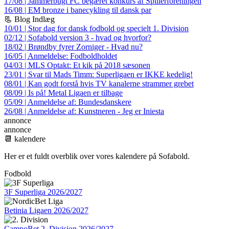
17/08 | Jammerbugt FC begæret konkurs af Spillerforeningen
16/08 | EM bronze i banecykling til dansk par
📃 Blog Indlæg
10/01 | Stor dag for dansk fodbold og specielt 1. Division
02/12 | Sofabold version 3 - hvad og hvorfor?
18/02 | Brøndby fyrer Zorniger - Hvad nu?
16/05 | Anmeldelse: Fodboldholdet
04/03 | MLS Optakt: Et kik på 2018 sæsonen
23/01 | Svar til Mads Timm: Superligaen er IKKE kedelig!
08/01 | Kan godt forstå hvis TV kanalerne strammer grebet
08/09 | Is på! Metal Ligaen er tilbage
05/09 | Anmeldelse af: Bundesdanskere
26/08 | Anmeldelse af: Kunstneren - Jeg er Iniesta
annonce
annonce
📆 kalendere
Her er et fuldt overblik over vores kalendere på Sofabold.
Fodbold
3F Superliga 2026/2027
Betinia Ligaen 2026/2027
CampoBet 2. Division 2026/2027