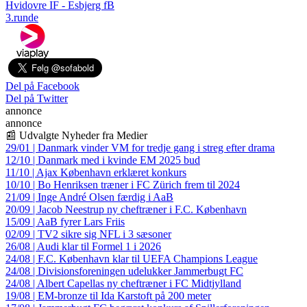
Hvidovre IF - Esbjerg fB
3.runde
Del på Facebook
Del på Twitter
annonce
annonce
📰 Udvalgte Nyheder fra Medier
29/01 | Danmark vinder VM for tredje gang i streg efter drama
12/10 | Danmark med i kvinde EM 2025 bud
11/10 | Ajax København erklæret konkurs
10/10 | Bo Henriksen træner i FC Zürich frem til 2024
21/09 | Inge André Olsen færdig i AaB
20/09 | Jacob Neestrup ny cheftræner i F.C. København
15/09 | AaB fyrer Lars Friis
02/09 | TV2 sikre sig NFL i 3 sæsoner
26/08 | Audi klar til Formel 1 i 2026
24/08 | F.C. København klar til UEFA Champions League
24/08 | Divisionsforeningen udelukker Jammerbugt FC
24/08 | Albert Capellas ny cheftræner i FC Midtjylland
19/08 | EM-bronze til Ida Karstoft på 200 meter