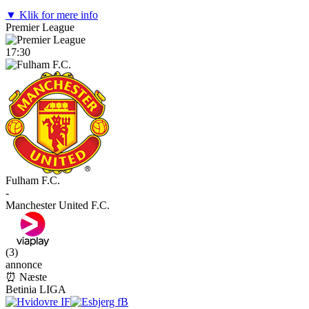
▼ Klik for mere info
Premier League
17:30
Fulham F.C.
-
Manchester United F.C.
(
3
)
annonce
⏰ Næste
Betinia LIGA