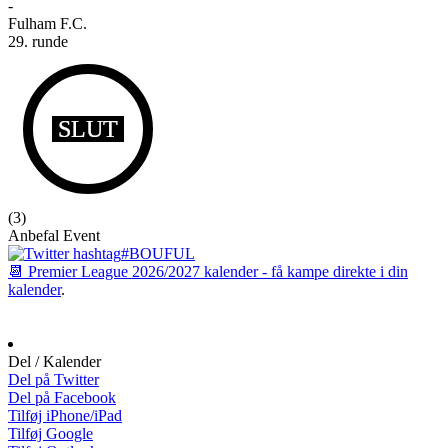
-
Fulham F.C.
29. runde
SLUT
(
3
)
Anbefal Event
#BOUFUL
📆 Premier League 2026/2027 kalender - få kampe direkte i din
kalender
.
Del / Kalender
Del på Twitter
Del på Facebook
Tilføj iPhone/iPad
Tilføj Google