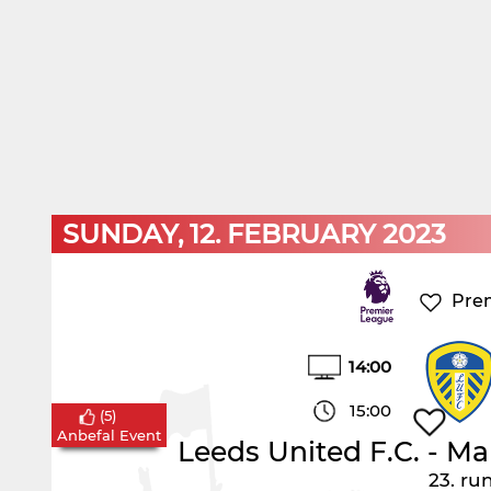
SUNDAY, 12. FEBRUARY 2023
Pre
14:00
15:00
(
5
)
Anbefal Event
Leeds United F.C.
-
Man
23. ru