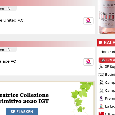
ere info
e United F.C.
📆 KAL
ere info
Her er e
FOD
alace FC
3F Su
Betin
Campo
Campo
Premi
La Li
1. Bu