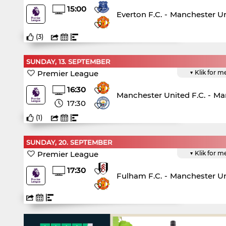
15:00
Everton F.C.
-
Manchester Un
(
3
)
SUNDAY, 13. SEPTEMBER
Premier League
▼ Klik for m
16:30
Manchester United F.C.
-
Man
17:30
(
1
)
SUNDAY, 20. SEPTEMBER
Premier League
▼ Klik for m
17:30
Fulham F.C.
-
Manchester Un