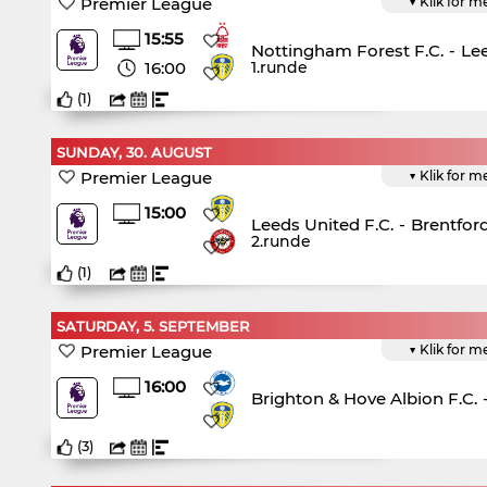
Premier League
▼ Klik for m
15:55
Nottingham Forest F.C.
-
Lee
16:00
1.runde
(
1
)
SUNDAY, 30. AUGUST
Premier League
▼ Klik for m
15:00
Leeds United F.C.
-
Brentford
2.runde
(
1
)
SATURDAY, 5. SEPTEMBER
Premier League
▼ Klik for m
16:00
Brighton & Hove Albion F.C.
(
3
)