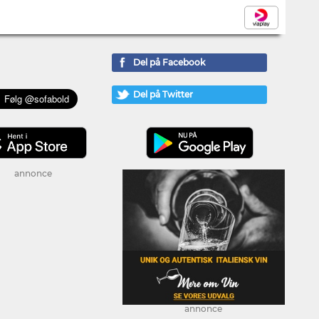
Del på Facebook
Del på Twitter
annonce
annonce