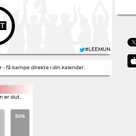
UT
#LEEMUN
- få kampe direkte i din kalender
.
 er slut.
50%