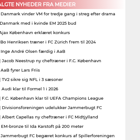
ALGTE NYHEDER FRA MEDIER
| Danmark vinder VM for tredje gang i streg efter drama
| Danmark med i kvinde EM 2025 bud
| Ajax København erklæret konkurs
| Bo Henriksen træner i FC Zürich frem til 2024
| Inge André Olsen færdig i AaB
| Jacob Neestrup ny cheftræner i F.C. København
 AaB fyrer Lars Friis
| TV2 sikre sig NFL i 3 sæsoner
 Audi klar til Formel 1 i 2026
| F.C. København klar til UEFA Champions League
| Divisionsforeningen udelukker Jammerbugt FC
| Albert Capellas ny cheftræner i FC Midtjylland
| EM-bronze til Ida Karstoft på 200 meter
| Jammerbugt FC begæret konkurs af Spillerforeningen