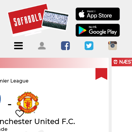
Menu
Forside
Kalendere
Om
Blogs
Sofabold
⏰ NÆS
Opret
mier League
Kontakt
bruger
Log ind
-
chester United F.C.
nde