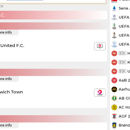
ce
Serie
C.
UEFA
UEFA 
ere info
UEFA 
UEFA
United F.C.
🇩🇰 
🇩🇰 
🇩🇰 
ere info
AaB 
Aarhu
swich Town
AB Gl
AC Ho
AGF 
Brønd
ere info