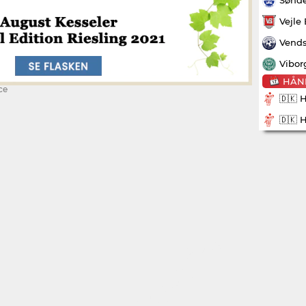
Vejle
Vends
Vibor
HÅN
ce
🇩🇰 
🇩🇰 