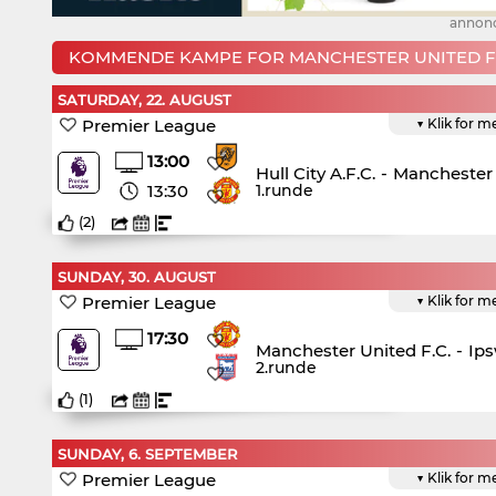
annon
KOMMENDE KAMPE FOR MANCHESTER UNITED F.
SATURDAY, 22. AUGUST
Premier League
▼ Klik for m
13:00
Hull City A.F.C.
-
Manchester 
13:30
1.runde
(
2
)
SUNDAY, 30. AUGUST
Premier League
▼ Klik for m
17:30
Manchester United F.C.
-
Ip
2.runde
(
1
)
SUNDAY, 6. SEPTEMBER
Premier League
▼ Klik for m