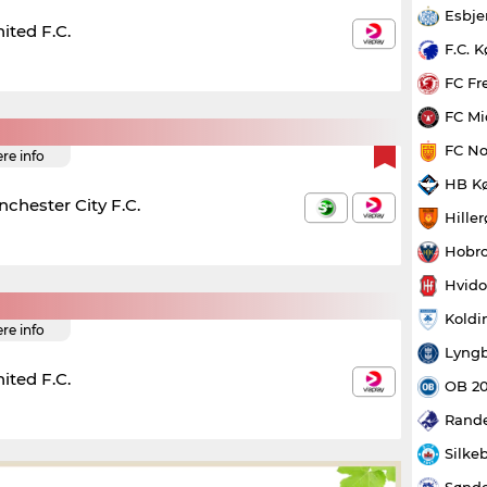
Esbje
ited F.C.
F.C. 
FC Fr
FC Mi
FC No
ere info
HB K
chester City F.C.
Hille
Hobro
Hvido
Koldi
ere info
Lyngb
ited F.C.
OB 2
Rande
Silke
Sønde