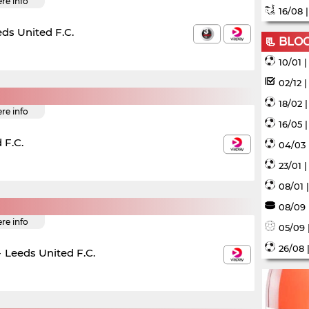
ere info
16/08 
ds United F.C.
📃 BLO
10/01 
02/12 
18/02 
ere info
16/05 
 F.C.
04/03 
23/01 
08/01 
08/09 
ere info
05/09 
26/08 
-
Leeds United F.C.