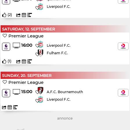
Liverpool F.C.
(
2
)
SATURDAY, 12. SEPTEMBER
Premier League
16:00
Liverpool F.C.
Fulham F.C.
(
1
)
SUNDAY, 20. SEPTEMBER
Premier League
15:00
A.F.C. Bournemouth
Liverpool F.C.
annonce