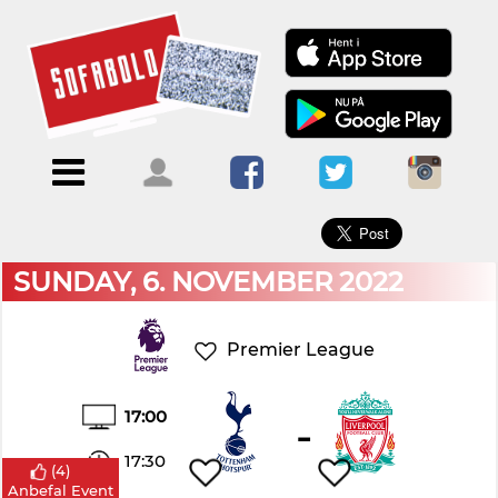
×
Menu
Forside
Kalendere
Om
Blogs
Sofabold
Opret
Kontakt
bruger
SUNDAY, 6. NOVEMBER 2022
Log
ind
Premier League
17:00
-
17:30
(
4
)
Anbefal Event