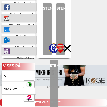
Del på Twitter
STEM
STEM
Del på Facebook
Tilføj iPhone/iPad
Tilføj Google
Tilføj Outlook
Tilføj Yahoo
STEM
VISES PÅ
SEE
annonce
VIAPLAY
KOMMENDE KAMPE FOR CHELSEA FC