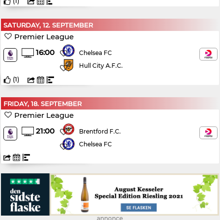
(
1
)
SATURDAY, 12. SEPTEMBER
Premier League
16:00
Chelsea FC
Hull City A.F.C.
(
1
)
FRIDAY, 18. SEPTEMBER
Premier League
21:00
Brentford F.C.
Chelsea FC
annonce