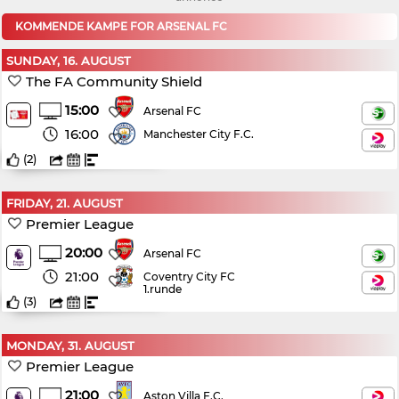
KOMMENDE KAMPE FOR ARSENAL FC
SUNDAY, 16. AUGUST
The FA Community Shield
15:00
Arsenal FC
16:00
Manchester City F.C.
(
2
)
FRIDAY, 21. AUGUST
Premier League
20:00
Arsenal FC
21:00
Coventry City FC
1.runde
(
3
)
MONDAY, 31. AUGUST
Premier League
21:00
Aston Villa F.C.