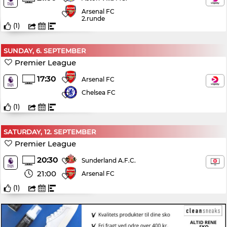
Arsenal FC
2.runde
(
1
)
SUNDAY, 6. SEPTEMBER
Premier League
17:30
Arsenal FC
Chelsea FC
(
1
)
SATURDAY, 12. SEPTEMBER
Premier League
20:30
Sunderland A.F.C.
21:00
Arsenal FC
(
1
)