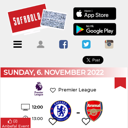
×
Menu
Forside
Kalendere
Om
Blogs
Sofabold
Opret
Kontakt
bruger
SUNDAY, 6. NOVEMBER 2022
Log
ind
Premier League
12:00
-
13:00
(
2
)
Anbefal Event