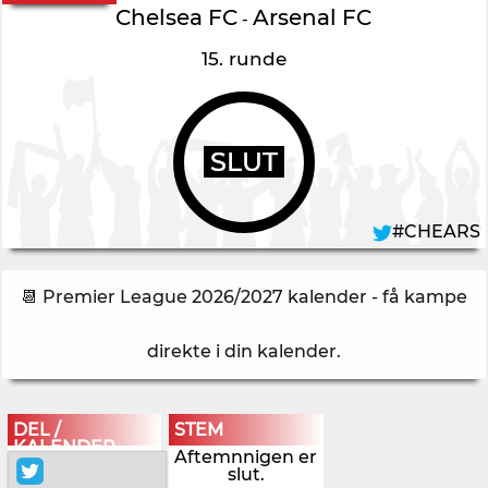
Chelsea FC
Arsenal FC
-
15. runde
SLUT
#CHEARS
📆 Premier League 2026/2027 kalender - få kampe
direkte i din kalender
.
DEL /
STEM
KALENDER
Aftemnnigen er
slut.