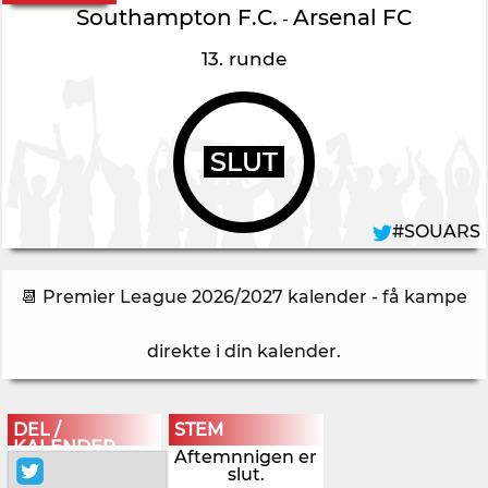
Southampton F.C.
Arsenal FC
-
13. runde
SLUT
#SOUARS
📆 Premier League 2026/2027 kalender - få kampe
direkte i din kalender
.
DEL /
STEM
KALENDER
Aftemnnigen er
slut.