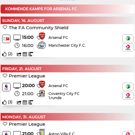
KOMMENDE KAMPE FOR ARSENAL FC
SUNDAY, 16. AUGUST
The FA Community Shield
15:00
Arsenal FC
16:00
Manchester City F.C.
(
2
)
FRIDAY, 21. AUGUST
Premier League
20:00
Arsenal FC
21:00
Coventry City FC
1.runde
(
3
)
MONDAY, 31. AUGUST
Premier League
21:00
Aston Villa F.C.