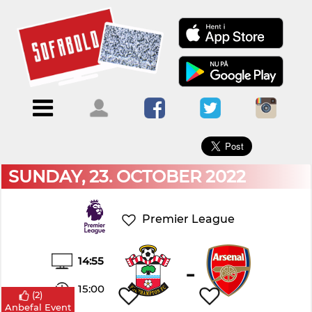
×
Menu
Forside
Kalendere
Om
Blogs
Sofabold
Opret
Kontakt
bruger
SUNDAY, 23. OCTOBER 2022
Log
ind
Premier League
14:55
-
15:00
(
2
)
Anbefal Event