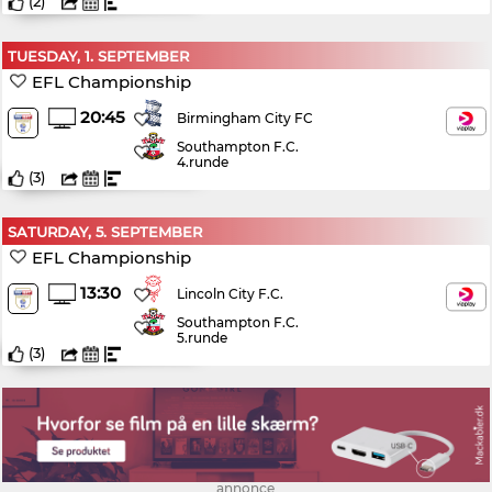
(
2
)
TUESDAY, 1. SEPTEMBER
EFL Championship
20:45
Birmingham City FC
Southampton F.C.
4.runde
(
3
)
SATURDAY, 5. SEPTEMBER
EFL Championship
13:30
Lincoln City F.C.
Southampton F.C.
5.runde
(
3
)
annonce