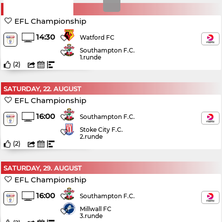
SUNDAY, 16. AUGUST
EFL Championship
14:30
Watford FC
Southampton F.C.
1.runde
(
2
)
SATURDAY, 22. AUGUST
EFL Championship
16:00
Southampton F.C.
Stoke City F.C.
2.runde
(
2
)
SATURDAY, 29. AUGUST
EFL Championship
16:00
Southampton F.C.
Millwall FC
3.runde