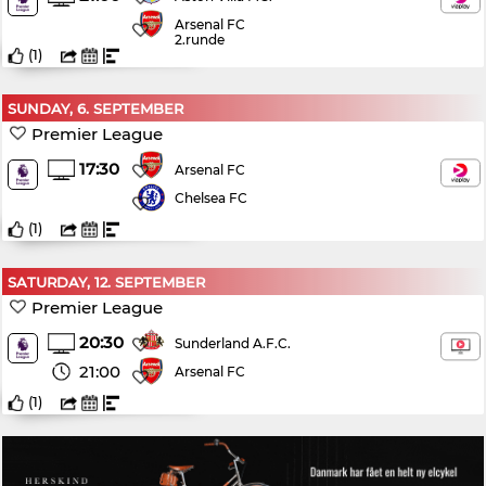
Arsenal FC
2.runde
(
1
)
SUNDAY, 6. SEPTEMBER
Premier League
17:30
Arsenal FC
Chelsea FC
(
1
)
SATURDAY, 12. SEPTEMBER
Premier League
20:30
Sunderland A.F.C.
21:00
Arsenal FC
(
1
)