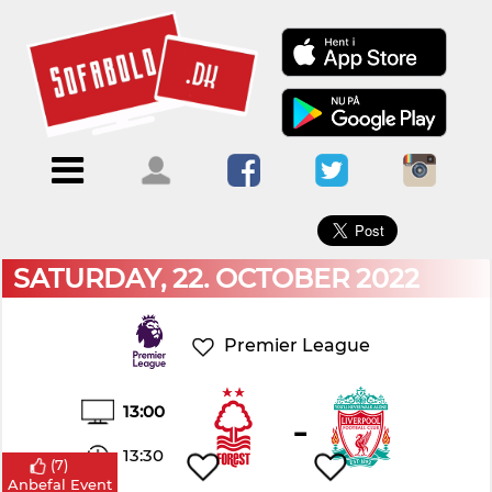
×
Menu
Forside
Kalendere
Om
Blogs
Sofabold
Opret
Kontakt
bruger
SATURDAY, 22. OCTOBER 2022
Log
ind
Premier League
13:00
-
13:30
(
7
)
Anbefal Event