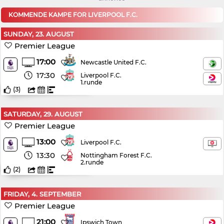
KOMMENDE KAMPE FOR LIVERPOOL F.C.
SUNDAY, 23. AUGUST
Premier League
17:00
Newcastle United F.C.
17:30
Liverpool F.C.
1.runde
(
3
)
SATURDAY, 29. AUGUST
Premier League
13:00
Liverpool F.C.
13:30
Nottingham Forest F.C.
2.runde
(
2
)
FRIDAY, 4. SEPTEMBER
Premier League
21:00
Ipswich Town