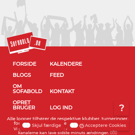
FORSIDE
KALENDERE
BLOGS
FEED
OM
SOFABOLD
KONTAKT
OPRET
?
BRUGER
LOG IND
Alle logoer tilhører de respektive klubber, turneringer,
forbund og TV stationer - © Sofabold 2011-2026
Skjul færdige
Acceptere Cookies
Vi gør opmærksom på, at alt info er vejledende og TV
kanalerne kan lave sidste minuts ændringer. 🤷🏻‍♂️