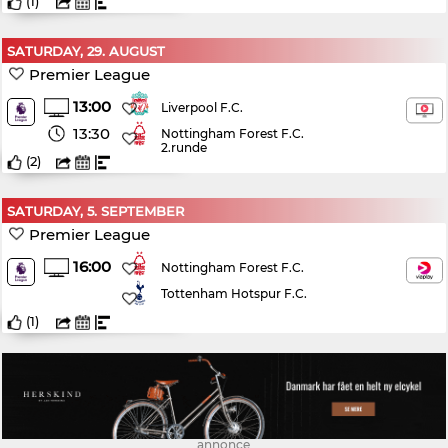
(
1
)
SATURDAY, 29. AUGUST
Premier League
13:00
Liverpool F.C.
13:30
Nottingham Forest F.C.
2.runde
(
2
)
SATURDAY, 5. SEPTEMBER
Premier League
16:00
Nottingham Forest F.C.
Tottenham Hotspur F.C.
(
1
)
annonce