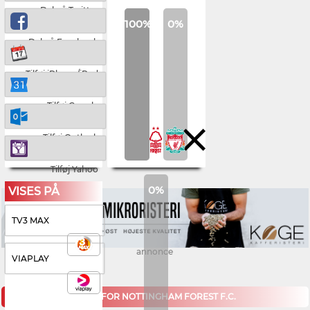
Del på Twitter
100%
0%
Del på Facebook
Tilføj iPhone/iPad
Tilføj Google
Tilføj Outlook
Tilføj Yahoo
0%
VISES PÅ
TV3 MAX
annonce
VIAPLAY
KOMMENDE KAMPE FOR NOTTINGHAM FOREST F.C.