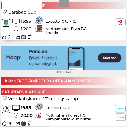
SATURDAY, 8. AUGUST
Carabao Cup
15:55
Leicester City F.C.
16:00
Northampton Town F.C.
1.runde
(
2
)
annonce
KOMMENDE KAMPE FOR NOTTINGHAM FOREST F.C.
SATURDAY, 8. AUGUST
Venskabskamp / Træningskamp
19:55
Udinese Calcio
20:00
Nottingham Forest F.C.
Kampen varer 45 minutter
(
1
)