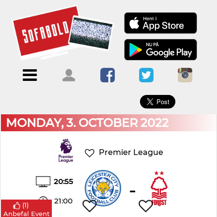
×
Menu
Forside
Kalendere
Om
Blogs
Sofabold
Opret
Kontakt
bruger
MONDAY, 3. OCTOBER 2022
Log
ind
Premier League
20:55
-
21:00
(
1
)
Anbefal Event