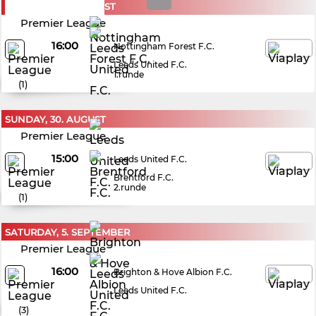
SATURDAY, 22. AUGUST
Premier League
16:00
Nottingham Forest F.C.
Leeds United F.C.
1.runde
(
1
)
SUNDAY, 30. AUGUST
Premier League
15:00
Leeds United F.C.
Brentford F.C.
2.runde
(
1
)
SATURDAY, 5. SEPTEMBER
Premier League
16:00
Brighton & Hove Albion F.C.
Leeds United F.C.
(
3
)