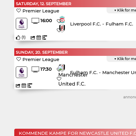
SATURDAY, 12. SEPTEMBER
Premier League
▼ Klik for m
16:00
Liverpool F.C.
-
Fulham F.C.
(
1
)
SUNDAY, 20. SEPTEMBER
Premier League
▼ Klik for m
17:30
Fulham F.C.
-
Manchester Un
annon
KOMMENDE KAMPE FOR NEWCASTLE UNITED F.C