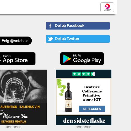
Del på Facebook
Del på Twitter
annonce
annonce