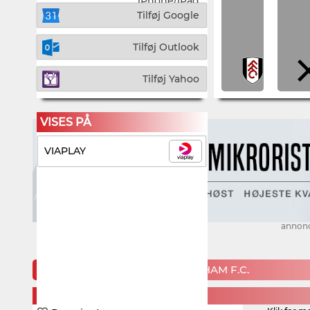
iPhone/iPad
Tilføj Google
Tilføj Outlook
Tilføj Yahoo
VISES PÅ
VIAPLAY
annon
KOMMENDE KAMPE FOR FULHAM F.C.
MONDAY, 24. AUGUST