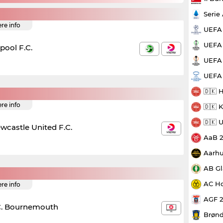
Serie
ere info
UEFA
UEFA 
rpool F.C.
UEFA 
UEFA
🇩🇰 
ere info
🇩🇰 
🇩🇰 
wcastle United F.C.
AaB 
Aarhu
AB Gl
AC Ho
ere info
AGF 
C. Bournemouth
Brønd