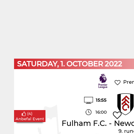
SATURDAY, 1. OCTOBER 2022
Pre
15:55
16:00
(
4
)
Anbefal Event
Fulham F.C.
-
Newca
9. ru