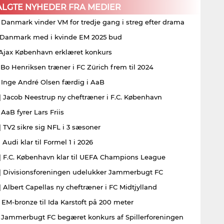
ALGTE NYHEDER FRA MEDIER
| Danmark vinder VM for tredje gang i streg efter drama
| Danmark med i kvinde EM 2025 bud
| Ajax København erklæret konkurs
| Bo Henriksen træner i FC Zürich frem til 2024
| Inge André Olsen færdig i AaB
| Jacob Neestrup ny cheftræner i F.C. København
 AaB fyrer Lars Friis
| TV2 sikre sig NFL i 3 sæsoner
 Audi klar til Formel 1 i 2026
| F.C. København klar til UEFA Champions League
| Divisionsforeningen udelukker Jammerbugt FC
| Albert Capellas ny cheftræner i FC Midtjylland
| EM-bronze til Ida Karstoft på 200 meter
| Jammerbugt FC begæret konkurs af Spillerforeningen