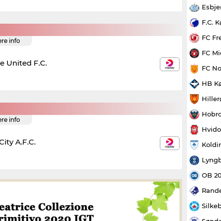
Esbje
F.C. 
FC Fr
ere info
FC Mi
e United F.C.
FC No
HB K
Hille
Hobro
ere info
Hvido
City A.F.C.
Koldi
Lyngb
OB 2
Rande
Silke
Sønde