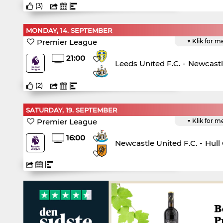
(
3
)
MONDAY, 14. SEPTEMBER
Premier League
▼ Klik for m
21:00
Leeds United F.C.
-
Newcastl
(
2
)
SATURDAY, 19. SEPTEMBER
Premier League
▼ Klik for m
16:00
Newcastle United F.C.
-
Hull 