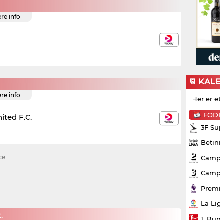
ere info
📆 KAL
ere info
Her er e
FOD
ited F.C.
3F Su
Betin
ce
Campo
Campo
Premi
La Li
.
1. Bu