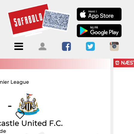
Menu
Forside
Kalendere
Om
Blogs
Sofabold
⏰ NÆS
Opret
mier League
Kontakt
bruger
Log ind
-
stle United F.C.
nde