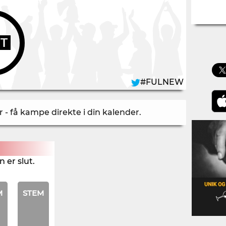
UT
#FULNEW
- få kampe direkte i din kalender
.
 er slut.
M
STEM