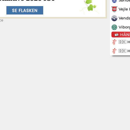
Vejle
Vends
ce
Vibor
HÅN
🇩🇰 
🇩🇰 