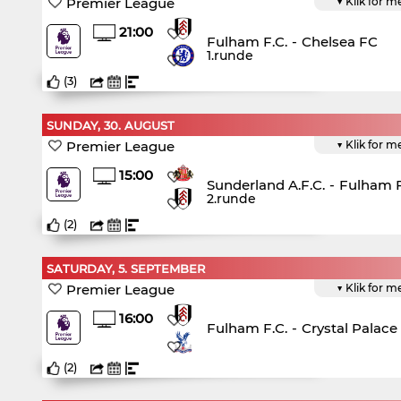
Premier League
▼ Klik for m
21:00
Fulham F.C.
-
Chelsea FC
1.runde
(
3
)
SUNDAY, 30. AUGUST
Premier League
▼ Klik for m
15:00
Sunderland A.F.C.
-
Fulham F
2.runde
(
2
)
SATURDAY, 5. SEPTEMBER
Premier League
▼ Klik for m
16:00
Fulham F.C.
-
Crystal Palace
(
2
)