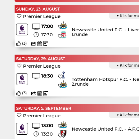
SUNDAY, 23. AUGUST
Premier League
▼ Klik for m
17:00
Newcastle United F.C.
-
Live
17:30
1.runde
(
3
)
SATURDAY, 29. AUGUST
Premier League
▼ Klik for m
18:30
Tottenham Hotspur F.C.
-
Ne
2.runde
(
3
)
SATURDAY, 5. SEPTEMBER
Premier League
▼ Klik for m
13:00
Newcastle United F.C.
-
A.F.
13:30