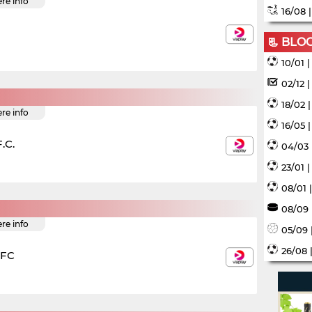
ere info
16/08 
📃 BLO
10/01 
02/12 
18/02 
ere info
16/05 
.C.
04/03 
23/01 
08/01 
08/09 
ere info
05/09 
26/08 
 FC