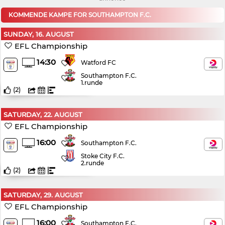
KOMMENDE KAMPE FOR SOUTHAMPTON F.C.
SUNDAY, 16. AUGUST
EFL Championship
14:30
Watford FC
Southampton F.C.
1.runde
(
2
)
SATURDAY, 22. AUGUST
EFL Championship
16:00
Southampton F.C.
Stoke City F.C.
2.runde
(
2
)
SATURDAY, 29. AUGUST
EFL Championship
16:00
Southampton F.C.