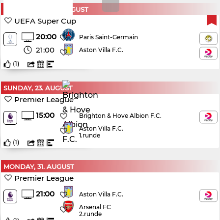
WEDNESDAY, 12. AUGUST
UEFA Super Cup
20:00
Paris Saint-Germain
21:00
Aston Villa F.C.
(
1
)
SUNDAY, 23. AUGUST
Premier League
15:00
Brighton & Hove Albion F.C.
Aston Villa F.C.
1.runde
(
1
)
MONDAY, 31. AUGUST
Premier League
21:00
Aston Villa F.C.
Arsenal FC
2.runde