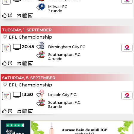
Millwall FC
3.runde
(
2
)
TUESDAY, 1. SEPTEMBER
EFL Championship
20:45
Birmingham City FC
Southampton F.C.
4.runde
(
3
)
SATURDAY, 5. SEPTEMBER
EFL Championship
13:30
Lincoln City F.C.
Southampton F.C.
5.runde
(
3
)