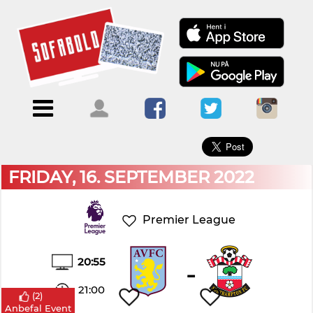
×
Menu
Forside
Kalendere
Om
Blogs
Sofabold
Opret
Kontakt
bruger
FRIDAY, 16. SEPTEMBER 2022
Log
ind
Premier League
20:55
-
21:00
(
2
)
Anbefal Event