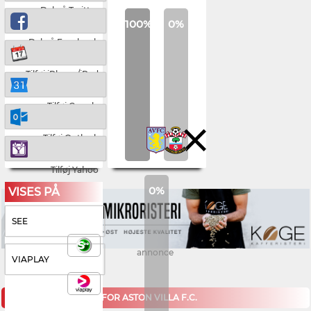
Del på Twitter
100%
0%
Del på Facebook
Tilføj iPhone/iPad
Tilføj Google
Tilføj Outlook
Tilføj Yahoo
0%
VISES PÅ
SEE
annonce
VIAPLAY
KOMMENDE KAMPE FOR ASTON VILLA F.C.