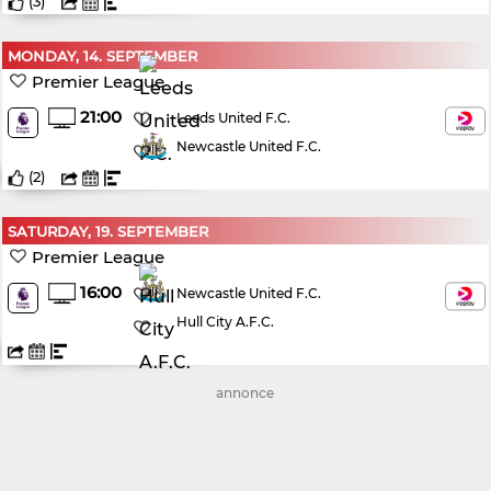
(
3
)
MONDAY, 14. SEPTEMBER
Premier League
21:00
Leeds United F.C.
Newcastle United F.C.
(
2
)
SATURDAY, 19. SEPTEMBER
Premier League
16:00
Newcastle United F.C.
Hull City A.F.C.
annonce