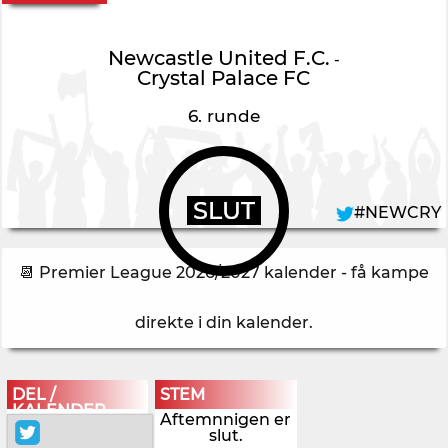
Newcastle United F.C.
-
Crystal Palace FC
6. runde
SLUT
#NEWCRY
📆 Premier League 2026/2027 kalender - få kampe
direkte i din kalender
.
DEL /
STEM
KALENDER
Aftemnnigen er
slut.