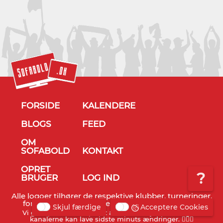
FORSIDE
KALENDERE
BLOGS
FEED
OM
SOFABOLD
KONTAKT
OPRET
?
BRUGER
LOG IND
Alle logoer tilhører de respektive klubber, turneringer,
forbund og TV stationer - © Sofabold 2011-2026
Skjul færdige
Acceptere Cookies
Vi gør opmærksom på, at alt info er vejledende og TV
kanalerne kan lave sidste minuts ændringer. 🤷🏻‍♂️