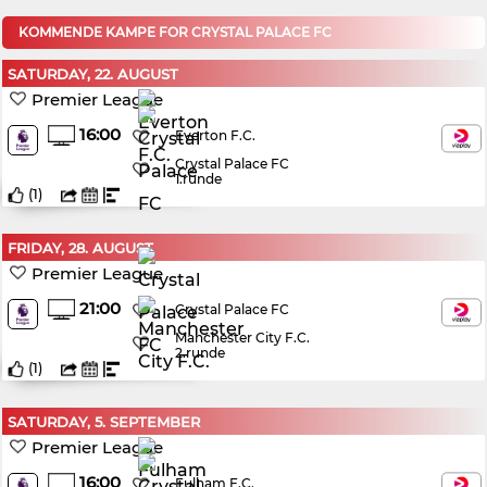
KOMMENDE KAMPE FOR CRYSTAL PALACE FC
SATURDAY, 22. AUGUST
Premier League
16:00
Everton F.C.
Crystal Palace FC
1.runde
(
1
)
FRIDAY, 28. AUGUST
Premier League
21:00
Crystal Palace FC
Manchester City F.C.
2.runde
(
1
)
SATURDAY, 5. SEPTEMBER
Premier League
16:00
Fulham F.C.