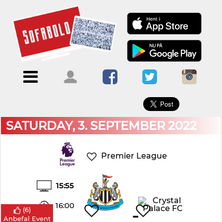
×
Menu
Forside
Kalendere
Om
Blogs
Sofabold
Opret
Kontakt
bruger
SATURDAY, 3. SEPTEMBER 2022
Log
ind
Premier League
15:55
16:00
-
(
6
)
Anbefal Event