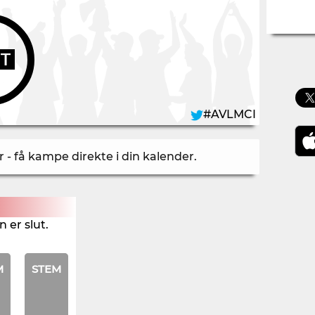
UT
#AVLMCI
- få kampe direkte i din kalender
.
 er slut.
M
STEM