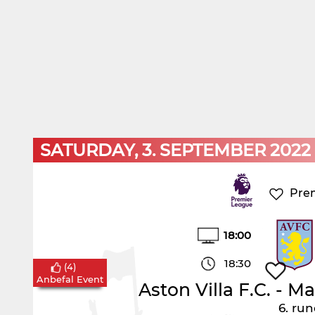
SATURDAY, 3. SEPTEMBER 2022
Pre
18:00
18:30
(
4
)
Anbefal Event
Aston Villa F.C.
-
Man
6. ru