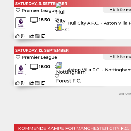
SATURDAY, 5. SEPTEMBER
Premier League
▼ Klik for m
18:30
Hull City A.F.C.
-
Aston Villa F
(
1
)
SATURDAY, 12. SEPTEMBER
Premier League
▼ Klik for m
16:00
Aston Villa F.C.
-
Nottingham 
(
1
)
annon
KOMMENDE KAMPE FOR MANCHESTER CITY F.C.