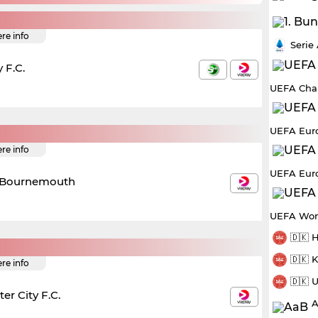
ere info
Serie
 F.C.
UEFA Cha
UEFA Eur
ere info
UEFA Eur
. Bournemouth
UEFA Wom
🇩🇰 
🇩🇰 
ere info
🇩🇰 
er City F.C.
A