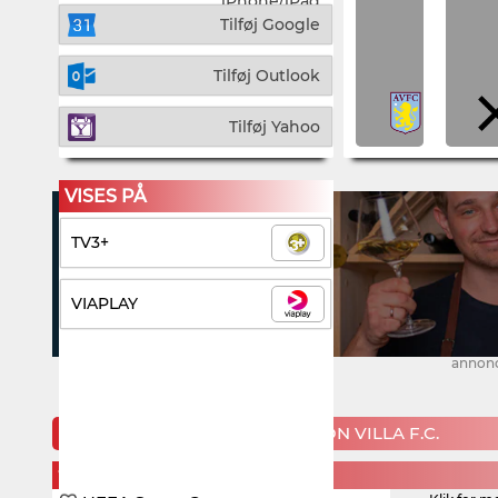
iPhone/iPad
Tilføj Google
Tilføj Outlook
Tilføj Yahoo
VISES PÅ
TV3+
VIAPLAY
annon
KOMMENDE KAMPE FOR ASTON VILLA F.C.
WEDNESDAY, 12. AUGUST