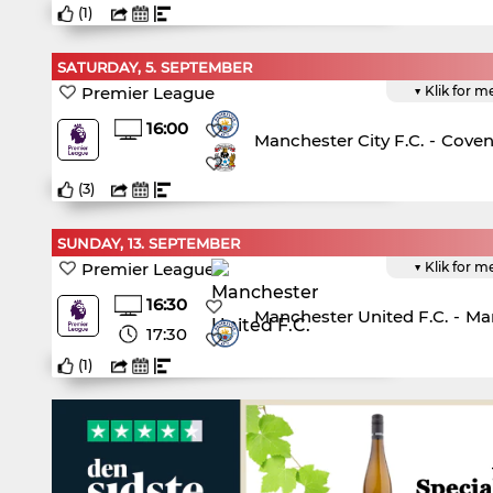
(
1
)
SATURDAY, 5. SEPTEMBER
Premier League
▼ Klik for m
16:00
Manchester City F.C.
-
Coven
(
3
)
SUNDAY, 13. SEPTEMBER
Premier League
▼ Klik for m
16:30
Manchester United F.C.
-
Man
17:30
(
1
)