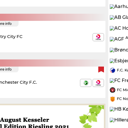
ere info
try City FC
A
ere info
F.C. 
chester City F.C.
FC Mi
FC No