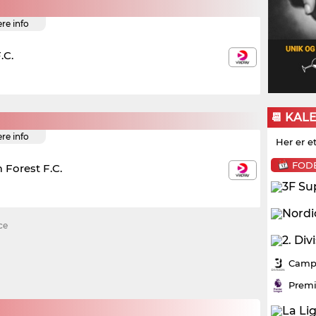
ere info
.C.
📆 KAL
ere info
Her er e
FOD
Forest F.C.
ce
Campo
Premi