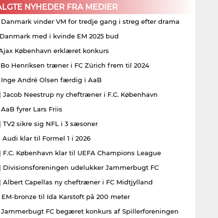
ALGTE NYHEDER FRA MEDIER
| Danmark vinder VM for tredje gang i streg efter drama
| Danmark med i kvinde EM 2025 bud
| Ajax København erklæret konkurs
| Bo Henriksen træner i FC Zürich frem til 2024
| Inge André Olsen færdig i AaB
| Jacob Neestrup ny cheftræner i F.C. København
 AaB fyrer Lars Friis
| TV2 sikre sig NFL i 3 sæsoner
 Audi klar til Formel 1 i 2026
| F.C. København klar til UEFA Champions League
| Divisionsforeningen udelukker Jammerbugt FC
| Albert Capellas ny cheftræner i FC Midtjylland
| EM-bronze til Ida Karstoft på 200 meter
| Jammerbugt FC begæret konkurs af Spillerforeningen