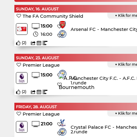
SUNDAY, 16. AUGUST
The FA Community Shield
▼ Klik for m
15:00
Arsenal FC
-
Manchester City
16:00
(
2
)
SUNDAY, 23. AUGUST
Premier League
▼ Klik for m
15:00
Manchester City F.C.
-
A.F.C
1.runde
(
2
)
FRIDAY, 28. AUGUST
Premier League
▼ Klik for m
21:00
Crystal Palace FC
-
Manchest
2.runde