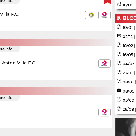
ere info
16/08 
illa F.C.
📃 BLO
10/01 
02/12 
18/02 
ere info
16/05 
-
Aston Villa F.C.
04/03 
23/01 
08/01 
08/09 
ere info
05/09 
26/08 