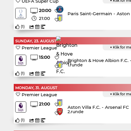
UEFA Super Cup
▼ Klik for m
20:00
Paris Saint-Germain
-
Aston V
21:00
(
1
)
SUNDAY, 23. AUGUST
Premier League
▼ Klik for m
15:00
Brighton & Hove Albion F.C.
1.runde
(
1
)
MONDAY, 31. AUGUST
Premier League
▼ Klik for m
21:00
Aston Villa F.C.
-
Arsenal FC
2.runde
(
1
)