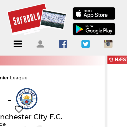
Menu
Forside
Kalendere
Om
Blogs
Sofabold
⏰ NÆS
Opret
mier League
Kontakt
bruger
Log ind
-
chester City F.C.
nde