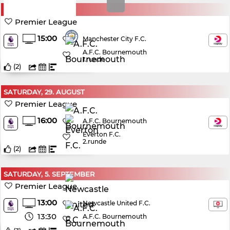
SUNDAY, 23. AUGUST
Premier League
15:00
Manchester City F.C.
A.F.C. Bournemouth
1.runde
(
2
)
SATURDAY, 29. AUGUST
Premier League
16:00
A.F.C. Bournemouth
Everton F.C.
2.runde
(
2
)
SATURDAY, 5. SEPTEMBER
Premier League
13:00
Newcastle United F.C.
13:30
A.F.C. Bournemouth