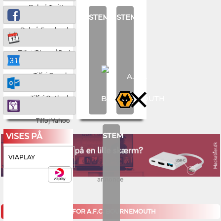
Del på Twitter
STEM
STEM
Del på Facebook
Tilføj iPhone/iPad
Tilføj Google
Tilføj Outlook
Tilføj Yahoo
STEM
VISES PÅ
VIAPLAY
annonce
KOMMENDE KAMPE FOR A.F.C. BOURNEMOUTH