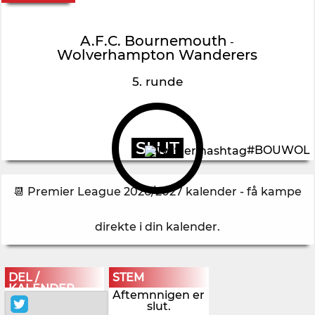
A.F.C. Bournemouth
-
Wolverhampton Wanderers
5. runde
SLUT
#BOUWOL
📆 Premier League 2026/2027 kalender - få kampe
direkte i din kalender
.
DEL /
STEM
KALENDER
Aftemnnigen er
slut.