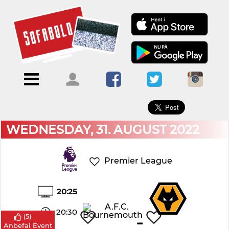
×
Menu
Forside
Kalendere
Om
Blogs
Sofabold
Opret
Kontakt
bruger
WEDNESDAY, 31. AUGUST 2022
Log
ind
Premier League
20:25
20:30
-
(
5
)
Anbefal Event