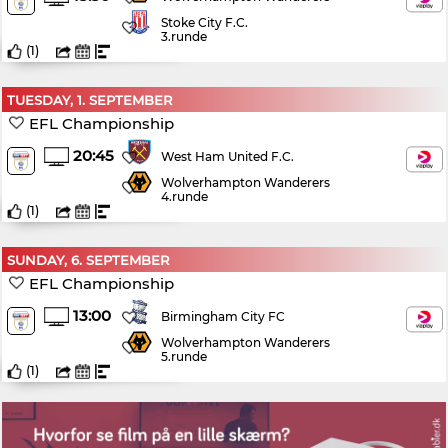
Stoke City F.C.
3.runde
(
1
)
TUESDAY, 1. SEPTEMBER
EFL Championship
20:45
West Ham United F.C.
Wolverhampton Wanderers
4.runde
(
1
)
SUNDAY, 6. SEPTEMBER
EFL Championship
13:00
Birmingham City FC
Wolverhampton Wanderers
5.runde
(
1
)