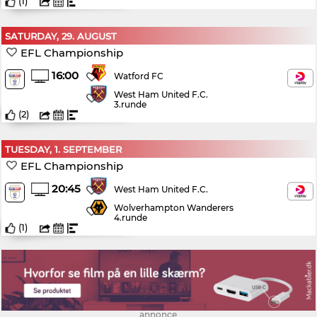
(
1
)
SATURDAY, 29. AUGUST
EFL Championship
16:00
Watford FC
West Ham United F.C.
3.runde
(
2
)
TUESDAY, 1. SEPTEMBER
EFL Championship
20:45
West Ham United F.C.
Wolverhampton Wanderers
4.runde
(
1
)
annonce