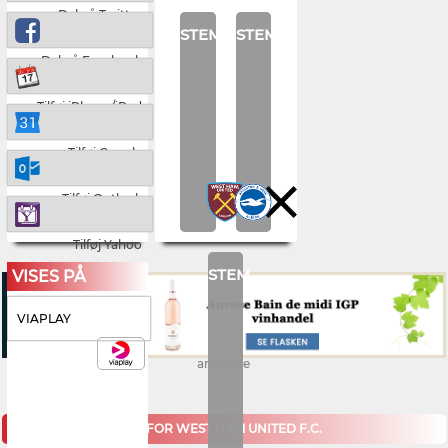
Del på Twitter
STEM
STEM
Del på Facebook
Tilføj iPhone/iPad
Tilføj Google
Tilføj Outlook
Tilføj Yahoo
STEM
VISES PÅ
VIAPLAY
annonce
KOMMENDE KAMPE FOR WEST HAM UNITED F.C.