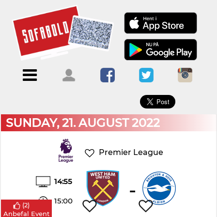
×
Menu
Forside
Kalendere
Om
Blogs
Sofabold
Opret
Kontakt
bruger
SUNDAY, 21. AUGUST 2022
Log
ind
Premier League
14:55
-
15:00
(
2
)
Anbefal Event