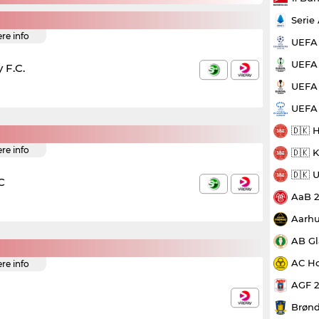
Serie
ere info
UEFA
UEFA 
 F.C.
UEFA 
UEFA
🇩🇰 
ere info
🇩🇰 
🇩🇰 
C
AaB 
Aarhu
AB Gl
AC Ho
ere info
AGF 
Brønd