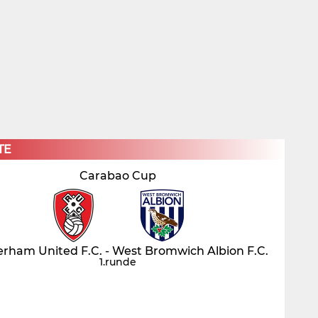
×
TE
Carabao Cup
rham United F.C. - West Bromwich Albion F.C.
1.runde