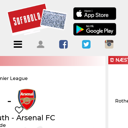
Menu
Forside
Kalendere
Om
Blogs
Sofabold
⏰ NÆS
Opret
mier League
Kontakt
bruger
Log ind
-
Rothe
uth
-
Arsenal FC
nde