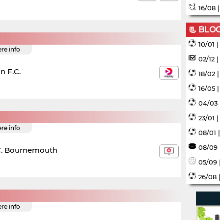
16/08 
📃 BLO
10/01 
ere info
02/12 
n F.C.
18/02 
16/05 
04/03 
23/01 
ere info
08/01 
08/09 
C. Bournemouth
05/09 
26/08 
ere info