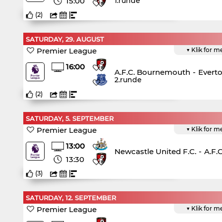
15:00
1.runde
(
2
)
SATURDAY, 29. AUGUST
Premier League
▼ Klik for m
16:00
A.F.C. Bournemouth
-
Everto
2.runde
(
2
)
SATURDAY, 5. SEPTEMBER
Premier League
▼ Klik for m
13:00
Newcastle United F.C.
-
A.F.
13:30
(
3
)
SATURDAY, 12. SEPTEMBER
Premier League
▼ Klik for m