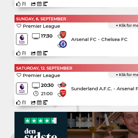
(
1
)
SUNDAY, 6. SEPTEMBER
Premier League
▼ Klik for m
17:30
Arsenal FC
-
Chelsea FC
(
1
)
SATURDAY, 12. SEPTEMBER
Premier League
▼ Klik for m
20:30
Sunderland A.F.C.
-
Arsenal 
21:00
(
1
)