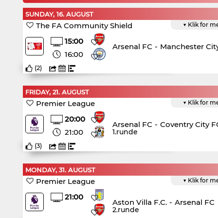
SUNDAY, 16. AUGUST
The FA Community Shield
▼ Klik for m
15:00
Arsenal FC
-
Manchester City
16:00
(
2
)
FRIDAY, 21. AUGUST
Premier League
▼ Klik for m
20:00
Arsenal FC
-
Coventry City F
21:00
1.runde
(
3
)
MONDAY, 31. AUGUST
Premier League
▼ Klik for m
21:00
Aston Villa F.C.
-
Arsenal FC
2.runde