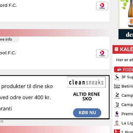
ord F.C.
ere info
📆 KAL
ool F.C.
Her er e
FOD
3F Su
Betin
Campo
Campo
Premi
ce
La Li
1. Bu