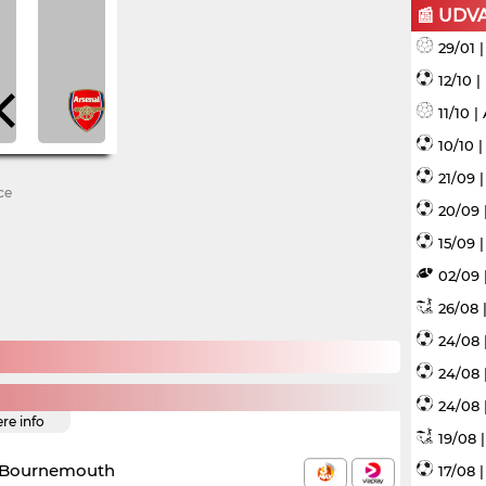
📰 UDV
29/01 
12/10 
11/10 
10/10 
21/09 
ce
20/09 
15/09 |
02/09 
26/08 |
24/08 
24/08 
24/08 
ere info
19/08 
. Bournemouth
17/08 