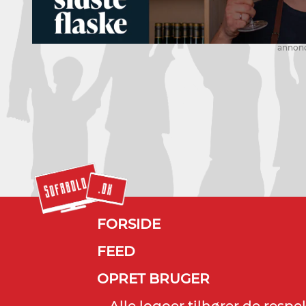
annon
FORSIDE
FEED
OPRET BRUGER
Alle logoer tilhører de resp