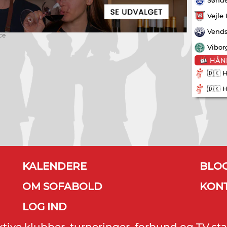
Vejle
Vends
ce
Vibor
HÅN
🇩🇰 
🇩🇰 
KALENDERE
BLO
OM SOFABOLD
KON
LOG IND
ektive klubber, turneringer, forbund og TV sta