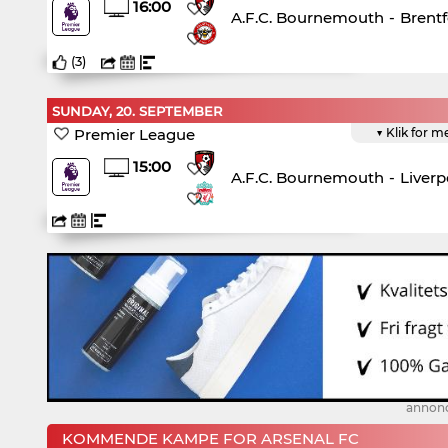
16:00
A.F.C. Bournemouth
-
Brentf
(
3
)
SUNDAY, 20. SEPTEMBER
Premier League
▼ Klik for m
15:00
A.F.C. Bournemouth
-
Liverp
annon
KOMMENDE KAMPE FOR ARSENAL FC