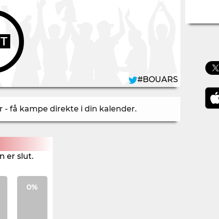
UT
#BOUARS
- få kampe direkte i din kalender
.
 er slut.
0%