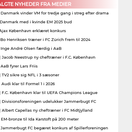
ALGTE NYHEDER FRA MEDIER
| Danmark vinder VM for tredje gang i streg efter drama
| Danmark med i kvinde EM 2025 bud
| Ajax København erklæret konkurs
| Bo Henriksen træner i FC Zürich frem til 2024
| Inge André Olsen færdig i AaB
| Jacob Neestrup ny cheftræner i F.C. København
 AaB fyrer Lars Friis
| TV2 sikre sig NFL i 3 sæsoner
 Audi klar til Formel 1 i 2026
| F.C. København klar til UEFA Champions League
| Divisionsforeningen udelukker Jammerbugt FC
| Albert Capellas ny cheftræner i FC Midtjylland
| EM-bronze til Ida Karstoft på 200 meter
| Jammerbugt FC begæret konkurs af Spillerforeningen