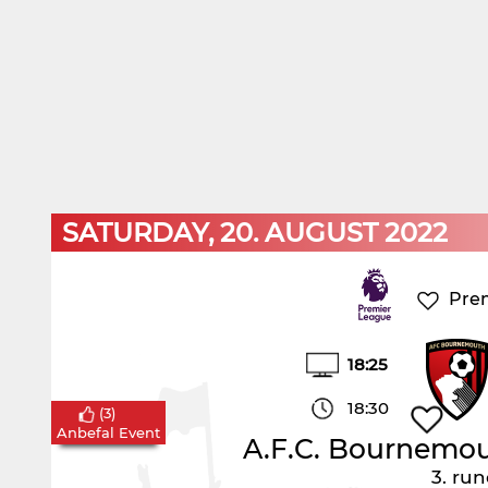
SATURDAY, 20. AUGUST 2022
Pre
18:25
18:30
(
3
)
Anbefal Event
A.F.C. Bournemo
3. ru