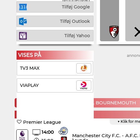
iPhone/iPad
Tilføj Google
Tilføj Outlook
Tilføj Yahoo
VISES PÅ
annon
TV3 MAX
VIAPLAY
KOMMENDE KAMPE FOR A.F.C. BOURNEMOUTH
SUNDAY, 23. AUGUST
Premier League
▼ Klik for m
14:00
Manchester City F.C.
-
A.F.C