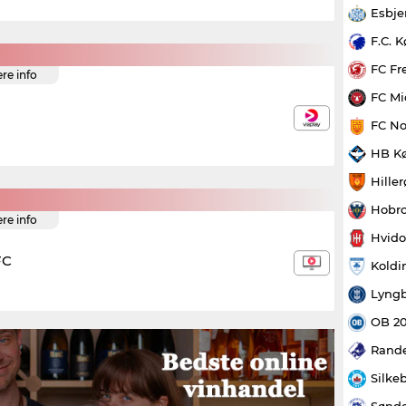
Esbje
F.C. 
FC Fr
ere info
FC Mi
FC No
HB K
Hille
Hobro
ere info
Hvido
FC
Koldi
Lyngb
OB 2
Rande
Silke
Sønde