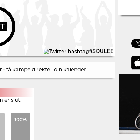
UT
#SOULEE
- få kampe direkte i din kalender
.
 er slut.
100%