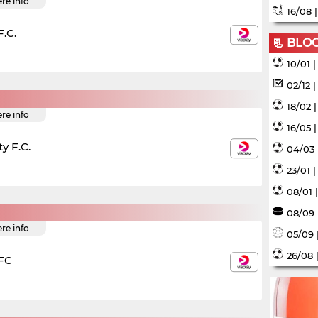
ere info
16/08 
.C.
📃 BLO
10/01 
02/12 
18/02 
ere info
16/05 
ty F.C.
04/03 
23/01 
08/01 
08/09 
ere info
05/09 
26/08 
 FC