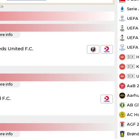
ce
Serie
UEFA
UEFA 
ere info
UEFA 
UEFA
ds United F.C.
🇩🇰 
🇩🇰 
🇩🇰 
ere info
AaB 
Aarhu
 F.C.
AB Gl
AC Ho
AGF 
Brønd
ere info