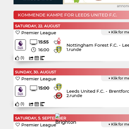
annon
KOMMENDE KAMPE FOR LEEDS UNITED F.C.
SATURDAY, 22. AUGUST
Premier League
▼ Klik for m
15:55
Nottingham Forest F.C.
-
Lee
16:00
1.runde
(
1
)
SUNDAY, 30. AUGUST
Premier League
▼ Klik for m
15:00
Leeds United F.C.
-
Brentford
2.runde
(
1
)
SATURDAY, 5. SEPTEMBER
Premier League
▼ Klik for m