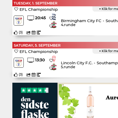
TUESDAY, 1. SEPTEMBER
EFL Championship
▼ Klik for m
20:45
Birmingham City FC
-
South
4.runde
(
3
)
SATURDAY, 5. SEPTEMBER
EFL Championship
▼ Klik for m
13:30
Lincoln City F.C.
-
Southampt
5.runde
(
3
)