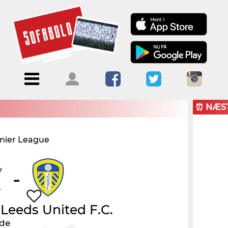
Menu
Forside
Kalendere
Om
Blogs
Sofabold
⏰ NÆS
Opret
mier League
Kontakt
bruger
Log ind
-
-
Leeds United F.C.
nde