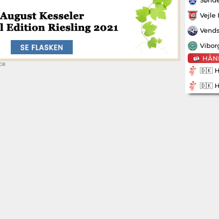
Vejle
Vends
Vibor
HÅN
ce
🇩🇰 
🇩🇰 