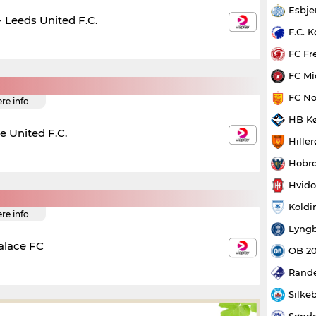
Esbje
-
Leeds United F.C.
F.C. 
FC Fr
FC Mi
FC No
ere info
HB K
e United F.C.
Hille
Hobro
Hvido
Koldi
ere info
Lyngb
alace FC
OB 2
Rande
Silke
Sønde