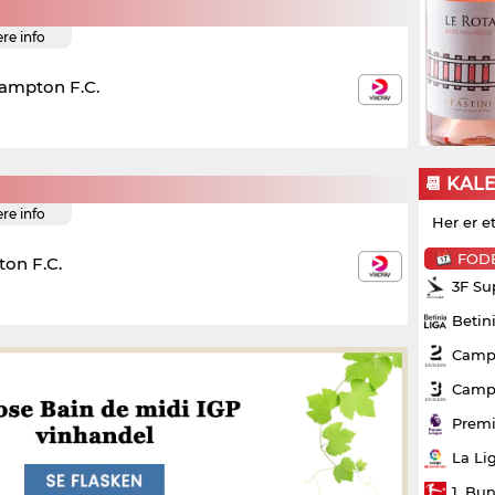
ere info
ampton F.C.
📆 KAL
ere info
Her er e
FOD
on F.C.
3F Su
Betin
Campo
Campo
Premi
La Li
1. Bu