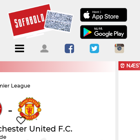
Menu
Forside
Kalendere
Om
Blogs
Sofabold
⏰ NÆS
Opret
mier League
Kontakt
bruger
Log ind
-
hester United F.C.
nde