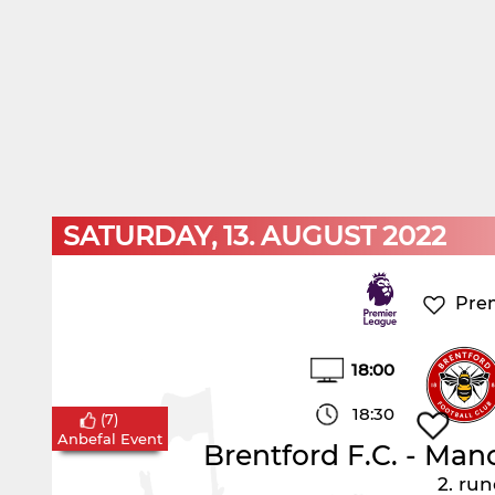
SATURDAY, 13. AUGUST 2022
Pre
18:00
18:30
(
7
)
Anbefal Event
Brentford F.C.
-
Manc
2. ru