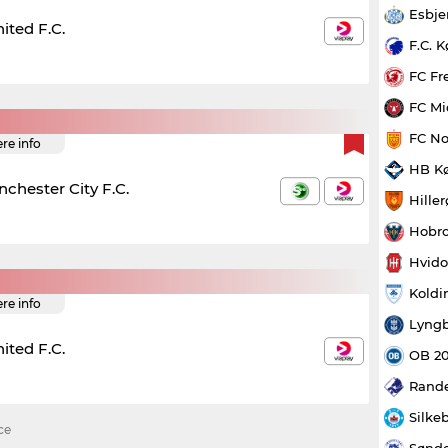
Esbje
ited F.C.
F.C. 
FC Fr
FC Mi
FC No
ere info
HB K
chester City F.C.
Hille
Hobro
Hvido
Koldi
ere info
Lyngb
ited F.C.
OB 2
Rande
Silke
ce
Sønde