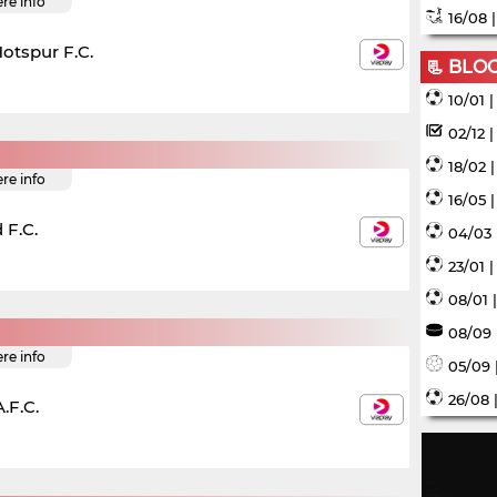
ere info
16/08 
otspur F.C.
📃 BLO
10/01 
02/12 
18/02 
ere info
16/05 
 F.C.
04/03 
23/01 
08/01 
08/09 
ere info
05/09 
26/08 
.F.C.