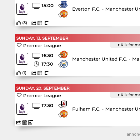
15:00
Everton F.C.
-
Manchester Un
(
3
)
SUNDAY, 13. SEPTEMBER
Premier League
▼ Klik for m
16:30
Manchester United F.C.
-
Man
17:30
(
1
)
SUNDAY, 20. SEPTEMBER
Premier League
▼ Klik for m
17:30
Fulham F.C.
-
Manchester Un
annon