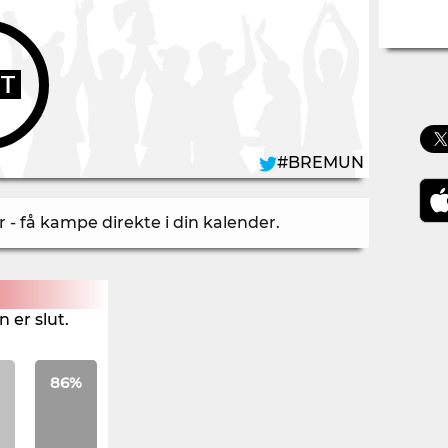
UT
#BREMUN
- få kampe direkte i din kalender
.
 er slut.
86%