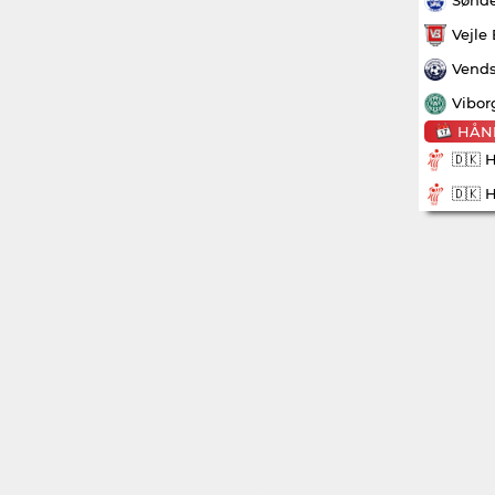
Vejle
Vends
Vibor
HÅN
🇩🇰 
🇩🇰 