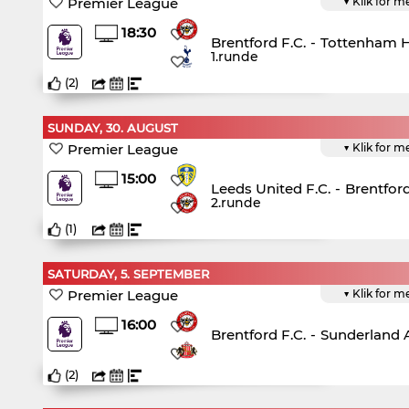
Premier League
▼ Klik for m
18:30
Brentford F.C.
-
Tottenham H
1.runde
(
2
)
SUNDAY, 30. AUGUST
Premier League
▼ Klik for m
15:00
Leeds United F.C.
-
Brentford
2.runde
(
1
)
SATURDAY, 5. SEPTEMBER
Premier League
▼ Klik for m
16:00
Brentford F.C.
-
Sunderland A
(
2
)