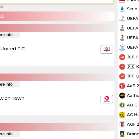
ce
Serie
C.
UEFA
UEFA 
ere info
UEFA 
UEFA
United F.C.
🇩🇰 
🇩🇰 
🇩🇰 
ere info
AaB 
Aarhu
swich Town
AB Gl
AC Ho
AGF 
Brønd
ere info