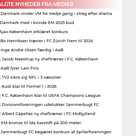
ALGTE NYHEDER FRA MEDIER
| Danmark vinder VM for tredje gang i streg efter drama
| Danmark med i kvinde EM 2025 bud
| Ajax København erklæret konkurs
| Bo Henriksen træner i FC Zürich frem til 2024
| Inge André Olsen færdig i AaB
| Jacob Neestrup ny cheftræner i F.C. København
 AaB fyrer Lars Friis
| TV2 sikre sig NFL i 3 sæsoner
 Audi klar til Formel 1 i 2026
| F.C. København klar til UEFA Champions League
| Divisionsforeningen udelukker Jammerbugt FC
| Albert Capellas ny cheftræner i FC Midtjylland
| EM-bronze til Ida Karstoft på 200 meter
| Jammerbugt FC begæret konkurs af Spillerforeningen