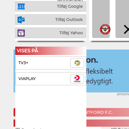
iPhone/iPad
Tilføj Google
Tilføj Outlook
Tilføj Yahoo
VISES PÅ
TV3+
VIAPLAY
annon
KOMMENDE KAMPE FOR BRENTFORD F.C.
SATURDAY, 22. AUGUST