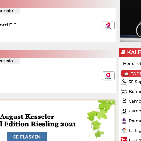
ere info
ord F.C.
📆 KAL
ere info
Her er e
FOD
3F Su
Betin
Campo
Campo
Premi
La Li
1. Bu