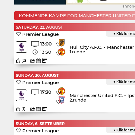
annon
KOMMENDE KAMPE FOR MANCHESTER UNITED F.
SATURDAY, 22. AUGUST
Premier League
▼ Klik for m
13:00
Hull City A.F.C.
-
Manchester 
13:30
1.runde
(
2
)
SUNDAY, 30. AUGUST
Premier League
▼ Klik for m
17:30
Manchester United F.C.
-
Ip
2.runde
(
1
)
SUNDAY, 6. SEPTEMBER
Premier League
▼ Klik for m