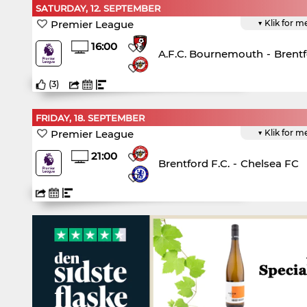
SATURDAY, 12. SEPTEMBER
Premier League
▼ Klik for m
16:00
A.F.C. Bournemouth
-
Brentf
(
3
)
FRIDAY, 18. SEPTEMBER
Premier League
▼ Klik for m
21:00
Brentford F.C.
-
Chelsea FC