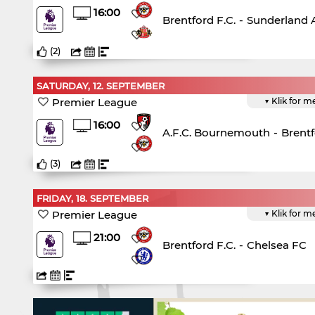
16:00
Brentford F.C.
-
Sunderland A
(
2
)
SATURDAY, 12. SEPTEMBER
Premier League
▼ Klik for m
16:00
A.F.C. Bournemouth
-
Brentf
(
3
)
FRIDAY, 18. SEPTEMBER
Premier League
▼ Klik for m
21:00
Brentford F.C.
-
Chelsea FC