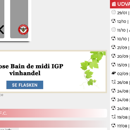
📰 UDV
29/01 
12/10 
11/10 
10/10 
21/09 
20/09 
15/09 |
02/09 
26/08 |
24/08 
ce
24/08 
24/08 
.C.
19/08 
17/08 