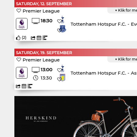
SATURDAY, 12. SEPTEMBER
Premier League
▼ Klik for m
18:30
Tottenham Hotspur F.C.
-
Ev
(
2
)
SATURDAY, 19. SEPTEMBER
Premier League
▼ Klik for m
13:00
Tottenham Hotspur F.C.
-
As
13:30