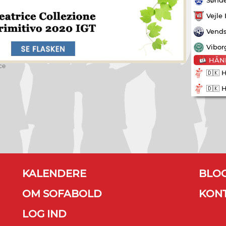
Vejle
Vends
Vibor
HÅN
ce
🇩🇰 
🇩🇰 
KALENDERE
BLO
OM SOFABOLD
KON
LOG IND