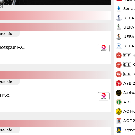
ce
Serie
UEFA
UEFA 
ere info
UEFA 
UEFA
otspur F.C.
🇩🇰 
🇩🇰 
🇩🇰 
ere info
AaB 
Aarhu
 F.C.
AB Gl
AC Ho
AGF 
Brønd
ere info