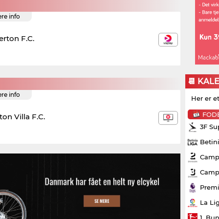
ere info
erton F.C.
📆 KAL
ere info
Her er e
FOD
ton Villa F.C.
3F Su
Betin
Campo
Campo
Premi
La Li
1. Bu