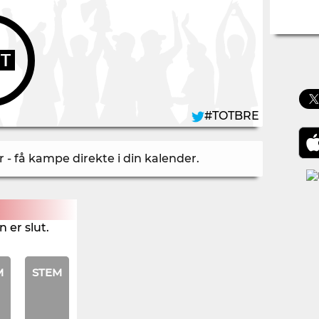
UT
#TOTBRE
- få kampe direkte i din kalender
.
 er slut.
M
STEM