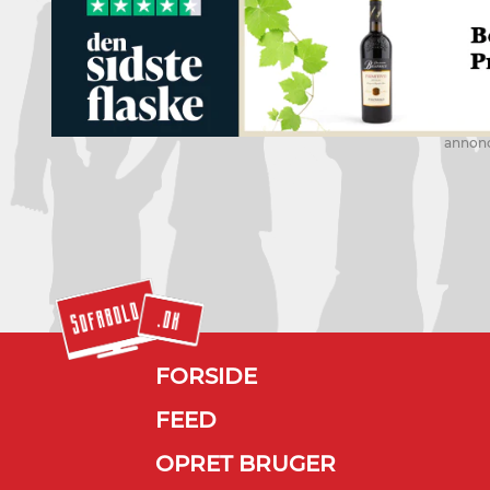
annon
FORSIDE
FEED
OPRET BRUGER