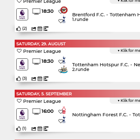
Premier League
▼ Klik for m
18:30
Brentford F.C.
-
Tottenham H
1.runde
(
2
)
SATURDAY, 29. AUGUST
Premier League
▼ Klik for m
18:30
Tottenham Hotspur F.C.
-
Ne
2.runde
(
3
)
SATURDAY, 5. SEPTEMBER
Premier League
▼ Klik for m
16:00
Nottingham Forest F.C.
-
To
(
1
)