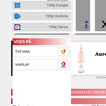
iPhone/iPad
Tilføj Google
Tilføj Outlook
Tilføj Yahoo
VISES PÅ
TV3 MAX
VIAPLAY
annon
KOMMENDE KAMPE FOR TOTTENHAM HOTSPUR F
SATURDAY, 22. AUGUST