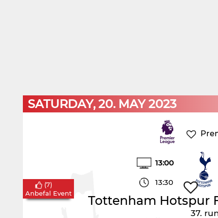
SATURDAY, 20. MAY 2023
Pre
13:00
13:30
(
7
)
Anbefal Event
Tottenham Hotspur F
37. ru