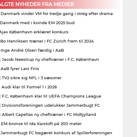
ALGTE NYHEDER FRA MEDIER
| Danmark vinder VM for tredje gang i streg efter drama
| Danmark med i kvinde EM 2025 bud
| Ajax København erklæret konkurs
| Bo Henriksen træner i FC Zürich frem til 2024
| Inge André Olsen færdig i AaB
| Jacob Neestrup ny cheftræner i F.C. København
 AaB fyrer Lars Friis
| TV2 sikre sig NFL i 3 sæsoner
 Audi klar til Formel 1 i 2026
| F.C. København klar til UEFA Champions League
| Divisionsforeningen udelukker Jammerbugt FC
| Albert Capellas ny cheftræner i FC Midtjylland
| EM-bronze til Ida Karstoft på 200 meter
| Jammerbugt FC begæret konkurs af Spillerforeningen