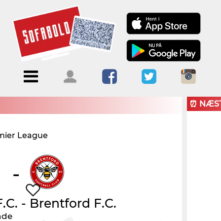
Menu
Forside
Kalendere
Om
Blogs
Sofabold
⏰ NÆS
Opret
mier League
Kontakt
bruger
Log ind
-
.C.
-
Brentford F.C.
nde