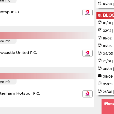
ere info
16/08 
otspur F.C.
📃 BLO
10/01 
02/12 
18/02 
ere info
16/05 
wcastle United F.C.
04/03 
23/01 
08/01 
08/09 
ere info
05/09 
26/08 
ttenham Hotspur F.C.