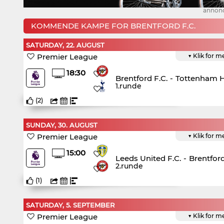
annon
KOMMENDE KAMPE FOR BRENTFORD F.C.
SATURDAY, 22. AUGUST
Premier League
▼ Klik for m
18:30
Brentford F.C.
-
Tottenham H
1.runde
(
2
)
SUNDAY, 30. AUGUST
Premier League
▼ Klik for m
15:00
Leeds United F.C.
-
Brentford
2.runde
(
1
)
SATURDAY, 5. SEPTEMBER
Premier League
▼ Klik for m