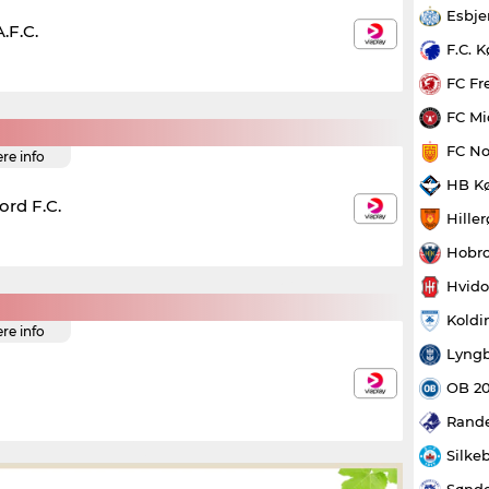
Esbje
.F.C.
F.C. 
FC Fr
FC Mi
FC No
ere info
HB K
ord F.C.
Hille
Hobro
Hvido
Koldi
ere info
Lyngb
OB 2
Rande
Silke
Sønde