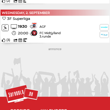
(
2
)
WEDNESDAY, 2. SEPTEMBER
3F Superliga
19:30
AGF
20:00
FC Midtjylland
3.runde
(
3
)
annonce