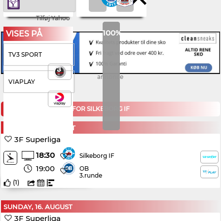
Tilføj Yahoo
100%
VISES PÅ
TV3 SPORT
annonce
VIAPLAY
KOMMENDE KAMPE FOR SILKEBORG IF
MONDAY, 10. AUGUST
3F Superliga
18:30
Silkeborg IF
19:00
OB
3.runde
(
1
)
SUNDAY, 16. AUGUST
3F Superliga