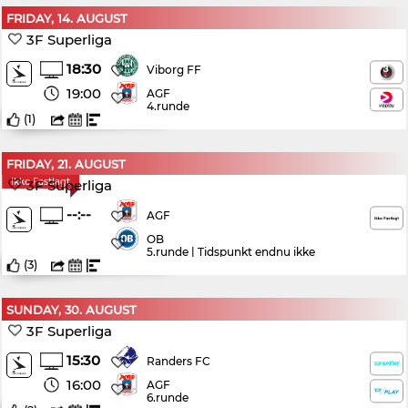
FRIDAY, 14. AUGUST
3F Superliga
18:30
Viborg FF
19:00
AGF
4.runde
(
1
)
FRIDAY, 21. AUGUST
Ikke Fastlagt
3F Superliga
--:--
AGF
OB
5.runde | Tidspunkt endnu ikke
bekræftet
(
3
)
SUNDAY, 30. AUGUST
3F Superliga
15:30
Randers FC
16:00
AGF
6.runde