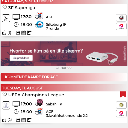
SATURDAY, 5. SEPTEMBER
3F Superliga
17:30
AGF
18:00
Silkeborg IF
7.runde
(
1
)
annonce
KOMMENDE KAMPE FOR AGF
TUESDAY, 11. AUGUST
UEFA Champions League
17:00
Sabah FK
18:00
AGF
3.kvalifikationsrunde 2:2
(
2
)