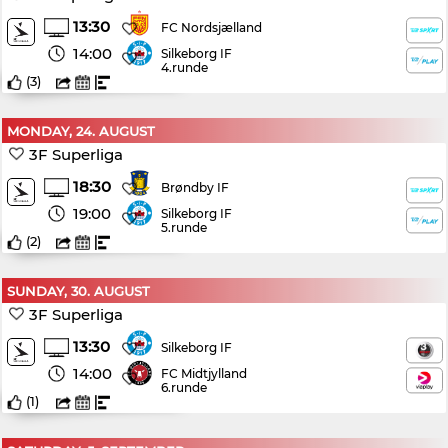
13:30
FC Nordsjælland
14:00
Silkeborg IF
4.runde
(
3
)
MONDAY, 24. AUGUST
3F Superliga
18:30
Brøndby IF
19:00
Silkeborg IF
5.runde
(
2
)
SUNDAY, 30. AUGUST
3F Superliga
13:30
Silkeborg IF
14:00
FC Midtjylland
6.runde
(
1
)