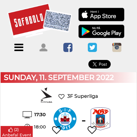
×
Menu
Forside
Kalendere
Om
Blogs
Sofabold
Opret
Kontakt
bruger
SUNDAY, 11. SEPTEMBER 2022
Log
ind
3F Superliga
17:30
-
18:00
(
2
)
Anbefal Event