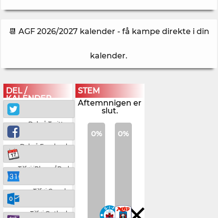
📆 AGF 2026/2027 kalender - få kampe direkte i din
kalender
.
DEL /
STEM
KALENDER
Aftemnnigen er
slut.
Del på Twitter
0%
0%
Del på Facebook
Tilføj iPhone/iPad
Tilføj Google
Tilføj Outlook