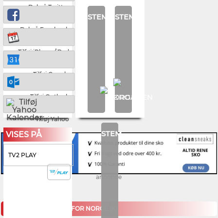
Del på Twitter
STEM
STEM
Del på Facebook
Tilføj iPhone/iPad
Tilføj Google
Tilføj Outlook
Tilføj Yahoo
STEM
VISES PÅ
TV2 PLAY
annonce
KOMMENDE KAMPE FOR NORGE (K)