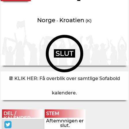
Norge
Kroatien
-
(K)
SLUT
📆 KLIK HER: Få overblik over samtlige Sofabold
kalendere
.
DEL /
STEM
KALENDER
Aftemnnigen er
slut.