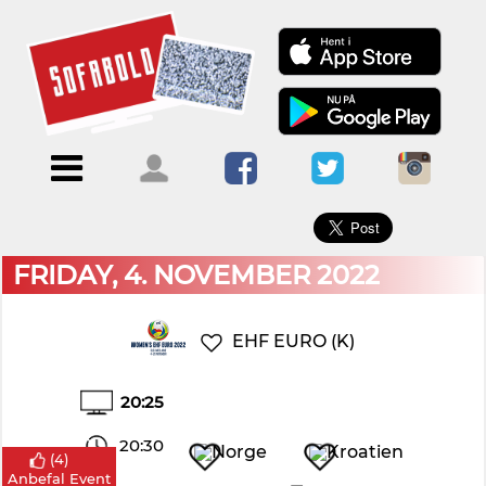
×
Menu
Forside
Kalendere
Om
Blogs
Sofabold
Opret
Kontakt
bruger
FRIDAY, 4. NOVEMBER 2022
Log
ind
EHF EURO (K)
20:25
20:30
(
4
)
-
Anbefal Event