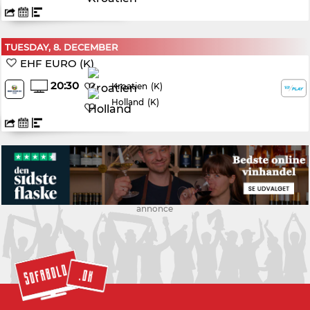
TUESDAY, 8. DECEMBER
EHF EURO (K)
20:30
(K)
Kroatien
Holland
(K)
annonce