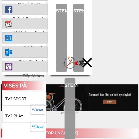
Del på Twitter
STEM
STEM
Del på Facebook
Tilføj iPhone/iPad
Tilføj Google
Tilføj Outlook
Tilføj Yahoo
STEM
VISES PÅ
TV2 SPORT
annonce
TV2 PLAY
KOMMENDE KAMPE FOR UNGARN (K)