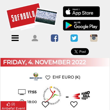
×
Menu
Forside
Kalendere
Om
Blogs
Sofabold
Opret
Kontakt
bruger
FRIDAY, 4. NOVEMBER 2022
Log
ind
EHF EURO (K)
17:55
-
18:00
(
2
)
Anbefal Event