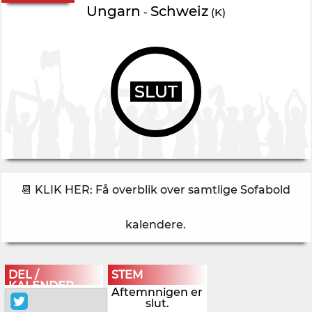
Ungarn
Schweiz
-
(K)
SLUT
📆 KLIK HER: Få overblik over samtlige Sofabold
kalendere
.
DEL /
STEM
KALENDER
Aftemnnigen er
slut.