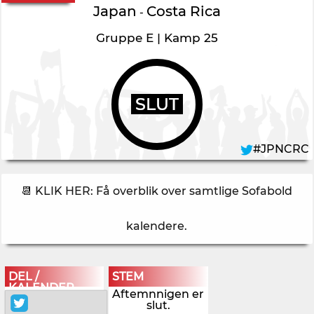
Japan
Costa Rica
-
Gruppe E | Kamp 25
SLUT
#JPNCRC
📆 KLIK HER: Få overblik over samtlige Sofabold
kalendere
.
DEL /
STEM
KALENDER
Aftemnnigen er
slut.