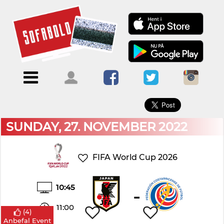
×
Menu
Forside
Kalendere
Om
Blogs
Sofabold
Opret
Kontakt
bruger
SUNDAY, 27. NOVEMBER 2022
Log
ind
FIFA World Cup 2026
10:45
-
11:00
(
4
)
Anbefal Event