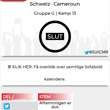
Schweiz
Cameroun
-
Gruppe G | Kamp 13
SLUT
#SUICMR
📆 KLIK HER: Få overblik over samtlige Sofabold
kalendere
.
DEL /
STEM
KALENDER
Aftemnnigen er
slut.