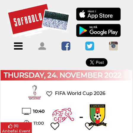
×
Menu
Forside
Kalendere
Om
Blogs
Sofabold
Opret
Kontakt
bruger
THURSDAY, 24. NOVEMBER 2022
Log
ind
FIFA World Cup 2026
10:40
-
11:00
(
6
)
Anbefal Event