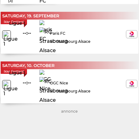
(
3
)
SATURDAY, 19. SEPTEMBER
Ikke Fastlagt
Ligue 1
--:--
Paris FC
RC Strasbourg Alsace
SATURDAY, 10. OCTOBER
Ikke Fastlagt
Ligue 1
--:--
OGC Nice
RC Strasbourg Alsace
annonce