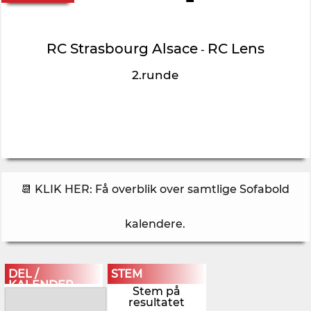
RC Strasbourg Alsace
RC Lens
-
2.runde
📆 KLIK HER: Få overblik over samtlige Sofabold
kalendere
.
DEL /
STEM
KALENDER
Stem på
resultatet