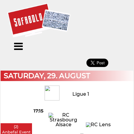
×
Menu
Forside
Kalendere
Om
Blogs
Sofabold
Opret
Kontakt
bruger
SATURDAY, 29. AUGUST
Log
ind
Ligue 1
17:15
(
2
)
-
Anbefal Event