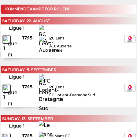
KOMMENDE KAMPE FOR RC LENS
SATURDAY, 22. AUGUST
Ligue 1
17:15
RC Lens
A.J. Auxerre
1.runde
(
1
)
SATURDAY, 5. SEPTEMBER
Ligue 1
17:15
RC Lens
FC Lorient-Bretagne Sud
3.runde
(
1
)
SUNDAY, 13. SEPTEMBER
Ligue 1
17:15
Le Mans FC