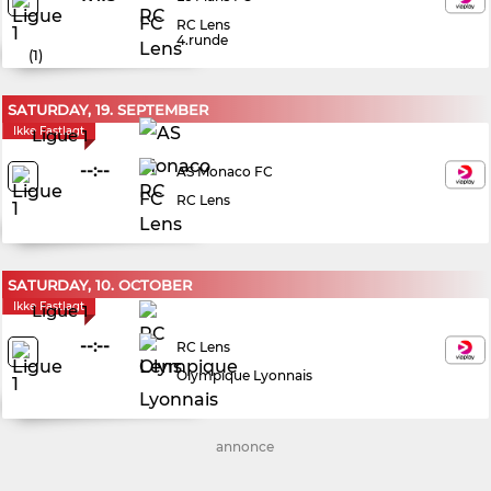
RC Lens
4.runde
(
1
)
SATURDAY, 19. SEPTEMBER
Ikke Fastlagt
Ligue 1
--:--
AS Monaco FC
RC Lens
SATURDAY, 10. OCTOBER
Ikke Fastlagt
Ligue 1
--:--
RC Lens
Olympique Lyonnais
annonce