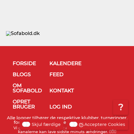
FORSIDE
KALENDERE
BLOGS
FEED
OM
SOFABOLD
KONTAKT
OPRET
?
BRUGER
LOG IND
Alle logoer tilhører de respektive klubber, turneringer,
forbund og TV stationer - © Sofabold 2011-2026
Skjul færdige
Acceptere Cookies
Vi gør opmærksom på, at alt info er vejledende og TV
kanalerne kan lave sidste minuts ændringer. 🤷🏻‍♂️