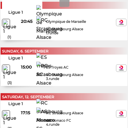
FRIDAY, 21. AUGUST
Ligue 1
20:45
Olympique de Marseille
RC Strasbourg Alsace
1.runde
(
1
)
SUNDAY, 6. SEPTEMBER
Ligue 1
15:00
ES Troyes AC
RC Strasbourg Alsace
3.runde
(
3
)
SATURDAY, 12. SEPTEMBER
Ligue 1
17:15
RC Strasbourg Alsace
AS Monaco FC
4.runde