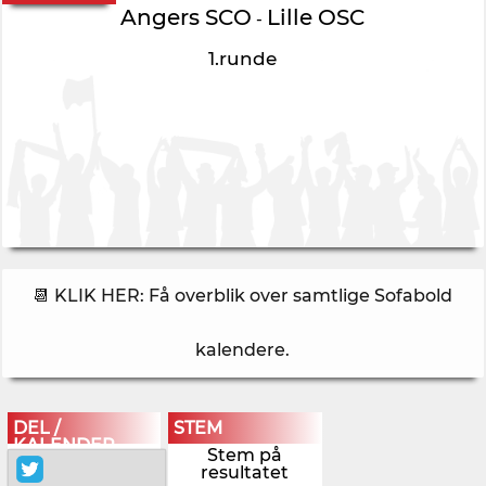
Angers SCO
Lille OSC
-
1.runde
📆 KLIK HER: Få overblik over samtlige Sofabold
kalendere
.
DEL /
STEM
KALENDER
Stem på
resultatet