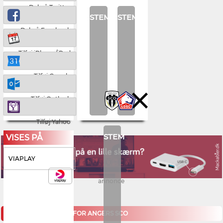
Del på Twitter
STEM
STEM
Del på Facebook
Tilføj iPhone/iPad
Tilføj Google
Tilføj Outlook
Tilføj Yahoo
STEM
VISES PÅ
VIAPLAY
annonce
KOMMENDE KAMPE FOR ANGERS SCO