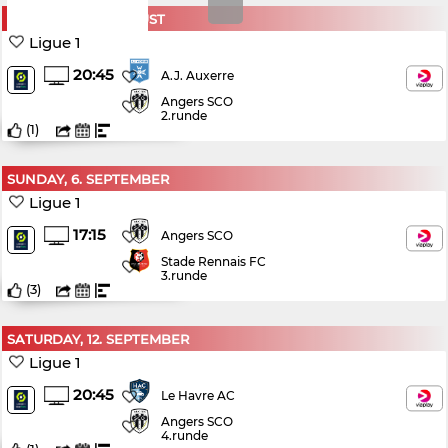
SATURDAY, 29. AUGUST
Ligue 1
20:45
A.J. Auxerre
Angers SCO
2.runde
(
1
)
SUNDAY, 6. SEPTEMBER
Ligue 1
17:15
Angers SCO
Stade Rennais FC
3.runde
(
3
)
SATURDAY, 12. SEPTEMBER
Ligue 1
20:45
Le Havre AC
Angers SCO
4.runde