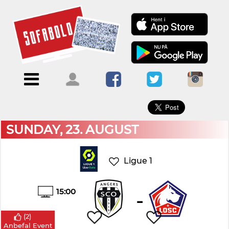
×
Menu
Forside
Kalendere
Om
Blogs
Sofabold
Opret
Kontakt
bruger
SUNDAY, 23. AUGUST
Log
ind
Ligue 1
15:00
-
(
2
)
Anbefal Event