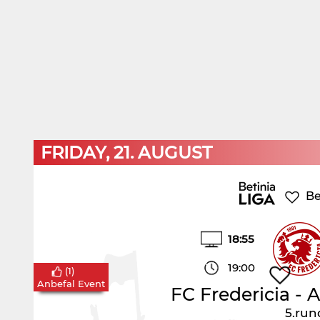
FRIDAY, 21. AUGUST
Be
18:55
19:00
(
1
)
Anbefal Event
FC Fredericia
-
A
5.run