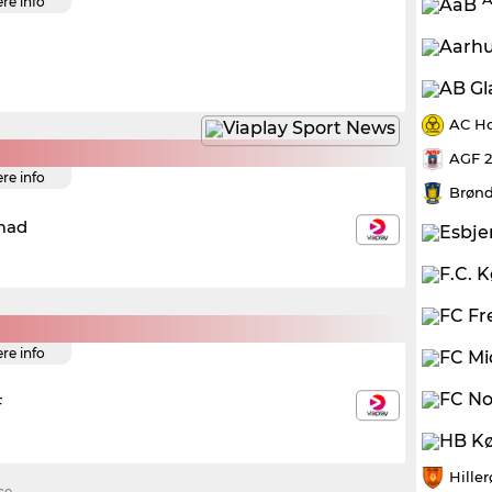
ere info
AC Ho
AGF 
ere info
Brønd
mad
ere info
F
Hille
ce