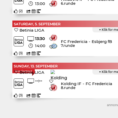
13:00
6.runde
(
2
)
SATURDAY, 5. SEPTEMBER
Betinia LIGA
▼ Klik for m
13:30
FC Fredericia
-
Esbjerg fB
14:00
7.runde
(
3
)
SUNDAY, 13. SEPTEMBER
Ikke Fastlagt
Betinia LIGA
▼ Klik for m
--:--
Kolding IF
-
FC Fredericia
8.runde
(
3
)
annon