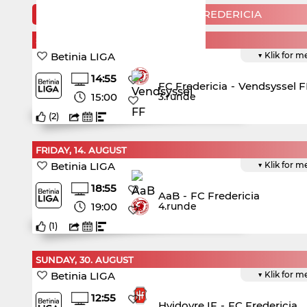
KOMMENDE KAMPE FOR FC FREDERICIA
SUNDAY, 9. AUGUST
Betinia LIGA
▼ Klik for m
14:55
FC Fredericia
-
Vendsyssel F
15:00
3.runde
(
2
)
FRIDAY, 14. AUGUST
Betinia LIGA
▼ Klik for m
18:55
AaB
-
FC Fredericia
19:00
4.runde
(
1
)
SUNDAY, 30. AUGUST
Betinia LIGA
▼ Klik for m
12:55
Hvidovre IF
-
FC Fredericia