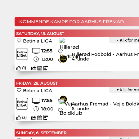
KOMMENDE KAMPE FOR AARHUS FREMAD
SATURDAY, 15. AUGUST
Betinia LIGA
▼ Klik for m
12:55
Hillerød Fodbold
-
Aarhus F
13:00
4.runde
(
1
)
FRIDAY, 28. AUGUST
Betinia LIGA
▼ Klik for m
17:55
Aarhus Fremad
-
Vejle Bold
18:00
6.runde
(
3
)
SUNDAY, 6. SEPTEMBER