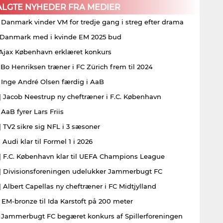
ALGTE NYHEDER FRA MEDIER
| Danmark vinder VM for tredje gang i streg efter drama
| Danmark med i kvinde EM 2025 bud
| Ajax København erklæret konkurs
| Bo Henriksen træner i FC Zürich frem til 2024
| Inge André Olsen færdig i AaB
| Jacob Neestrup ny cheftræner i F.C. København
 AaB fyrer Lars Friis
| TV2 sikre sig NFL i 3 sæsoner
 Audi klar til Formel 1 i 2026
| F.C. København klar til UEFA Champions League
| Divisionsforeningen udelukker Jammerbugt FC
| Albert Capellas ny cheftræner i FC Midtjylland
| EM-bronze til Ida Karstoft på 200 meter
| Jammerbugt FC begæret konkurs af Spillerforeningen