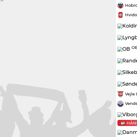
Hobro
Hvido
OB
Vejle
Vends
HÅN