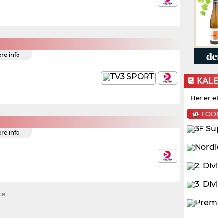
ere info
📆 KAL
Her er e
FOD
ere info
ce