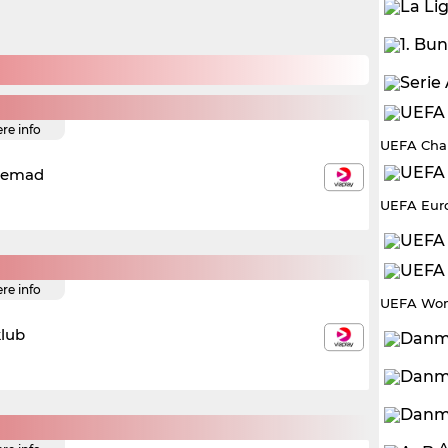
ere info
UEFA Cha
remad
UEFA Eur
ere info
UEFA Wom
klub
A