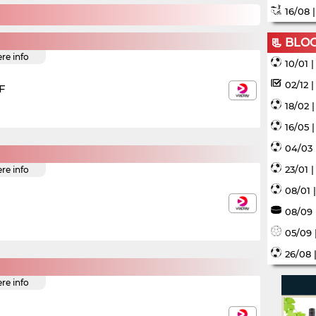
16/08 
📃 BLO
ere info
10/01 
02/12 
F
18/02 
16/05 
04/03 
23/01 
ere info
08/01 
08/09 
05/09 
26/08 
ere info