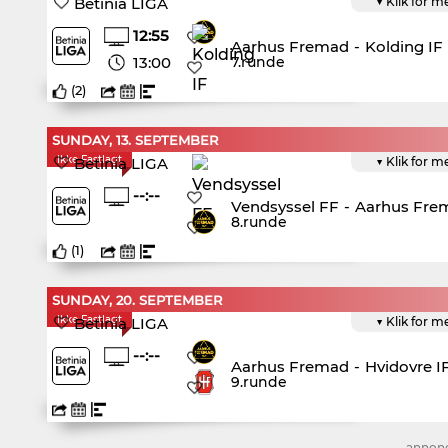
Betinia LIGA
▼ Klik for m
12:55
Aarhus Fremad
-
Kolding IF
13:00
7.runde
(
2
)
SUNDAY, 13. SEPTEMBER
Ikke Fastlagt
Betinia LIGA
▼ Klik for m
--:--
Vendsyssel FF
-
Aarhus Fre
8.runde
(
1
)
SUNDAY, 20. SEPTEMBER
Ikke Fastlagt
Betinia LIGA
▼ Klik for m
--:--
Aarhus Fremad
-
Hvidovre I
9.runde
annon