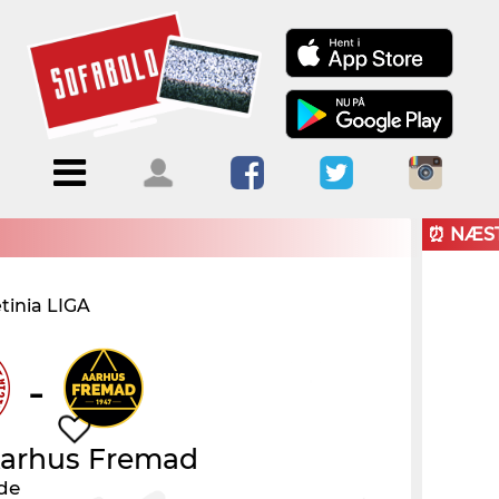
Menu
Forside
Kalendere
Om
Blogs
Sofabold
⏰ NÆS
Opret
tinia LIGA
Kontakt
bruger
Log ind
-
arhus Fremad
de