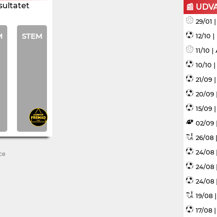
sultatet
📰 UDV
29/01 
M
STEM
12/10 
11/10 
10/10 
21/09 
20/09 
15/09 |
02/09 
26/08 |
24/08 
ce
24/08 
24/08 
19/08 
17/08 