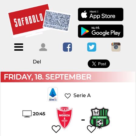
×
Menu
Forside
Kalendere
Om
Blogs
Sofabold
Del
Opret
Kontakt
bruger
FRIDAY, 18. SEPTEMBER
Log
ind
Serie A
20:45
-