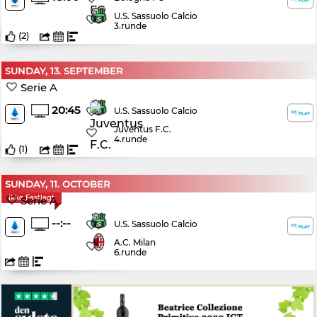
U.S. Sassuolo Calcio
3.runde
(
2
)
SUNDAY, 13. SEPTEMBER
Serie A
20:45
U.S. Sassuolo Calcio
Juventus F.C.
4.runde
(
1
)
SUNDAY, 11. OCTOBER
Ikke Fastlagt
Serie A
--:--
U.S. Sassuolo Calcio
A.C. Milan
6.runde