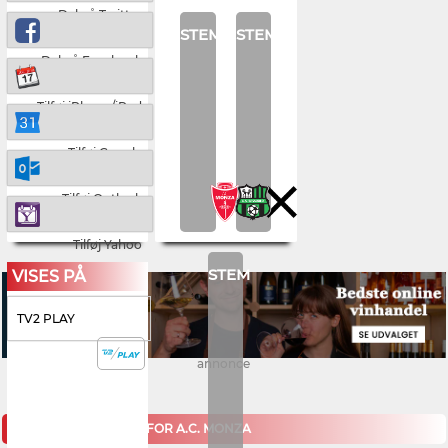
Del på Twitter
STEM
STEM
Del på Facebook
Tilføj iPhone/iPad
Tilføj Google
Tilføj Outlook
Tilføj Yahoo
STEM
VISES PÅ
TV2 PLAY
annonce
KOMMENDE KAMPE FOR A.C. MONZA