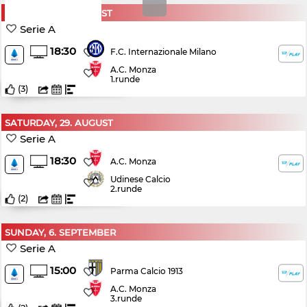
SATURDAY, 22. AUGUST
Serie A
18:30
F.C. Internazionale Milano
A.C. Monza
1.runde
(
3
)
SATURDAY, 29. AUGUST
Serie A
18:30
A.C. Monza
Udinese Calcio
2.runde
(
2
)
SUNDAY, 6. SEPTEMBER
Serie A
15:00
Parma Calcio 1913
A.C. Monza
3.runde