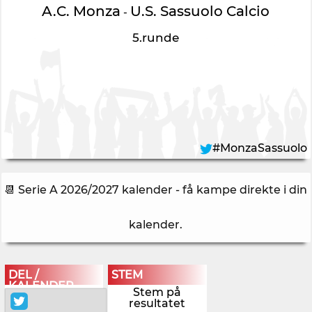
A.C. Monza
U.S. Sassuolo Calcio
-
5.runde
#MonzaSassuolo
📆 Serie A 2026/2027 kalender - få kampe direkte i din
kalender
.
DEL /
STEM
KALENDER
Stem på
resultatet