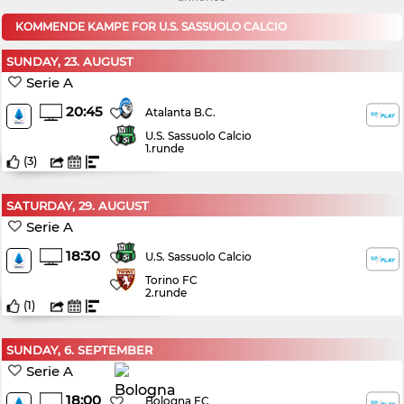
KOMMENDE KAMPE FOR U.S. SASSUOLO CALCIO
SUNDAY, 23. AUGUST
Serie A
20:45
Atalanta B.C.
U.S. Sassuolo Calcio
1.runde
(
3
)
SATURDAY, 29. AUGUST
Serie A
18:30
U.S. Sassuolo Calcio
Torino FC
2.runde
(
1
)
SUNDAY, 6. SEPTEMBER
Serie A
18:00
Bologna FC