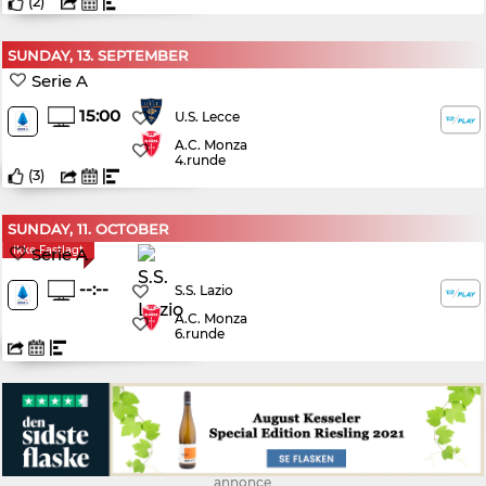
(
2
)
SUNDAY, 13. SEPTEMBER
Serie A
15:00
U.S. Lecce
A.C. Monza
4.runde
(
3
)
SUNDAY, 11. OCTOBER
Ikke Fastlagt
Serie A
--:--
S.S. Lazio
A.C. Monza
6.runde
annonce